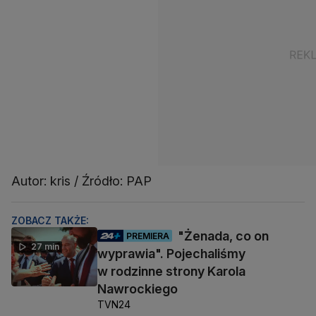
Autor: kris / Źródło: PAP
ZOBACZ TAKŻE:
"Żenada, co on
PREMIERA
27 min
wyprawia". Pojechaliśmy
w rodzinne strony Karola
Nawrockiego
TVN24