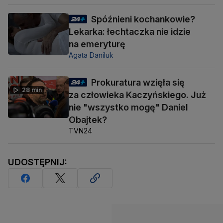
Spóźnieni kochankowie?
Lekarka: łechtaczka nie idzie
na emeryturę
Agata Daniluk
Prokuratura wzięła się
28 min
za człowieka Kaczyńskiego. Już
nie "wszystko mogę" Daniel
Obajtek?
TVN24
UDOSTĘPNIJ: