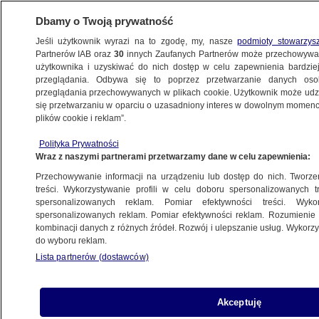
Dbamy o Twoją prywatność
Jeśli użytkownik wyrazi na to zgodę, my, nasze
podmioty stowarzys
Partnerów IAB oraz
30
innych Zaufanych Partnerów może przechowywa
BIZNES
użytkownika i uzyskiwać do nich dostęp w celu zapewnienia bardzi
przeglądania. Odbywa się to poprzez przetwarzanie danych os
przeglądania przechowywanych w plikach cookie. Użytkownik może udzie
Z KRAJU
się przetwarzaniu w oparciu o uzasadniony interes w dowolnym momencie
plików cookie i reklam”.
Zamieszani w sprzedaż fikcyjnych faktur.
Polityka Prywatności
Zatrzymania na gorącym uczynku
Wraz z naszymi partnerami przetwarzamy dane w celu zapewnienia:
Przechowywanie informacji na urządzeniu lub dostęp do nich. Tworzeni
31.05.2019, 09:25
treści. Wykorzystywanie profili w celu doboru spersonalizowanych tr
spersonalizowanych reklam. Pomiar efektywności treści. Wyko
spersonalizowanych reklam. Pomiar efektywności reklam. Rozumienie o
Udostępnij
kombinacji danych z różnych źródeł. Rozwój i ulepszanie usług. Wykor
do wyboru reklam.
Lista partnerów (dostawców)
Akceptuję