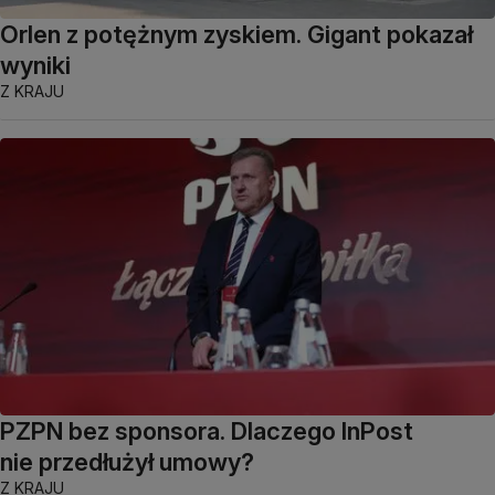
Orlen z potężnym zyskiem. Gigant pokazał
wyniki
Z KRAJU
PZPN bez sponsora. Dlaczego InPost
nie przedłużył umowy?
Z KRAJU