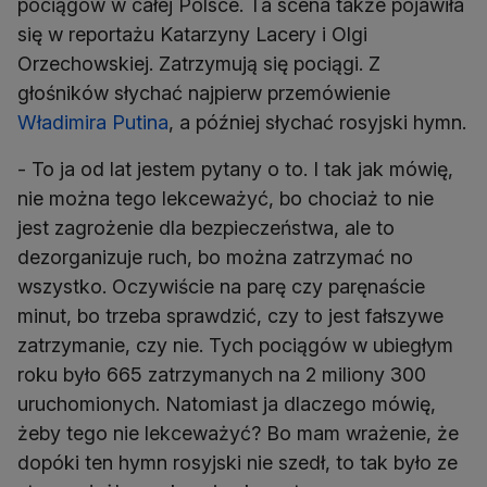
pociągów w całej Polsce. Ta scena także pojawiła
się w reportażu Katarzyny Lacery i Olgi
Orzechowskiej. Zatrzymują się pociągi. Z
głośników słychać najpierw przemówienie
Władimira Putina
, a później słychać rosyjski hymn.
- To ja od lat jestem pytany o to. I tak jak mówię,
nie można tego lekceważyć, bo chociaż to nie
jest zagrożenie dla bezpieczeństwa, ale to
dezorganizuje ruch, bo można zatrzymać no
wszystko. Oczywiście na parę czy paręnaście
minut, bo trzeba sprawdzić, czy to jest fałszywe
zatrzymanie, czy nie. Tych pociągów w ubiegłym
roku było 665 zatrzymanych na 2 miliony 300
uruchomionych. Natomiast ja dlaczego mówię,
żeby tego nie lekceważyć? Bo mam wrażenie, że
dopóki ten hymn rosyjski nie szedł, to tak było ze