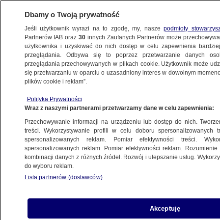
Dbamy o Twoją prywatność
Jeśli użytkownik wyrazi na to zgodę, my, nasze
podmioty stowarzys
Partnerów IAB oraz
30
innych Zaufanych Partnerów może przechowywa
BIZNES
użytkownika i uzyskiwać do nich dostęp w celu zapewnienia bardzi
przeglądania. Odbywa się to poprzez przetwarzanie danych os
przeglądania przechowywanych w plikach cookie. Użytkownik może udzie
Z KRAJU
się przetwarzaniu w oparciu o uzasadniony interes w dowolnym momencie
plików cookie i reklam”.
Stary, analogowy system nie chroni kolei.
Polityka Prywatności
"Absolutna porażka"
Wraz z naszymi partnerami przetwarzamy dane w celu zapewnienia:
Przechowywanie informacji na urządzeniu lub dostęp do nich. Tworzeni
10.12.2024, 11:36
treści. Wykorzystywanie profili w celu doboru spersonalizowanych tr
spersonalizowanych reklam. Pomiar efektywności treści. Wyko
spersonalizowanych reklam. Pomiar efektywności reklam. Rozumienie o
Udostępnij
kombinacji danych z różnych źródeł. Rozwój i ulepszanie usług. Wykor
do wyboru reklam.
Lista partnerów (dostawców)
Akceptuję