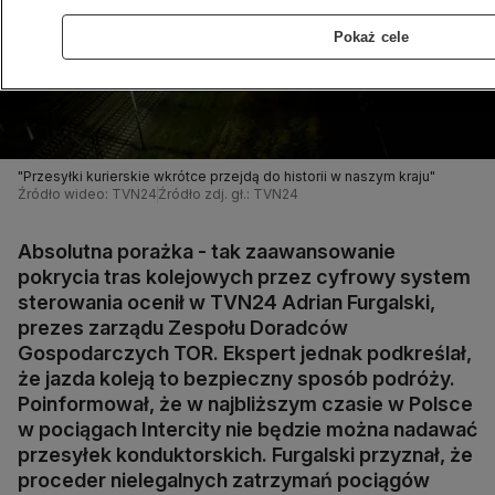
Pokaż cele
"Przesyłki kurierskie wkrótce przejdą do historii w naszym kraju"
Źródło wideo: TVN24
Źródło zdj. gł.: TVN24
Absolutna porażka - tak zaawansowanie
pokrycia tras kolejowych przez cyfrowy system
sterowania ocenił w TVN24 Adrian Furgalski,
prezes zarządu Zespołu Doradców
Gospodarczych TOR. Ekspert jednak podkreślał,
że jazda koleją to bezpieczny sposób podróży.
Poinformował, że w najbliższym czasie w Polsce
w pociągach Intercity nie będzie można nadawać
przesyłek konduktorskich. Furgalski przyznał, że
proceder nielegalnych zatrzymań pociągów