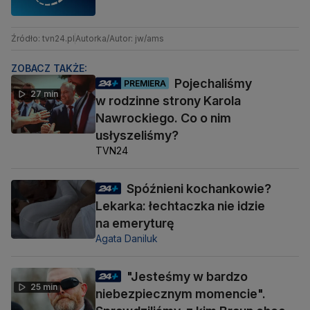
Źródło: tvn24.pl
Autorka/Autor: jw/ams
ZOBACZ TAKŻE:
Pojechaliśmy
PREMIERA
27 min
w rodzinne strony Karola
Nawrockiego. Co o nim
usłyszeliśmy?
TVN24
Spóźnieni kochankowie?
Lekarka: łechtaczka nie idzie
na emeryturę
Agata Daniluk
"Jesteśmy w bardzo
25 min
niebezpiecznym momencie".