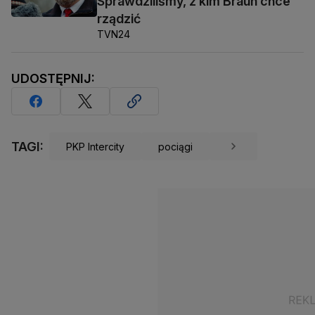
Sprawdziliśmy, z kim Braun chce
rządzić
TVN24
UDOSTĘPNIJ:
TAGI:
PKP Intercity
pociągi