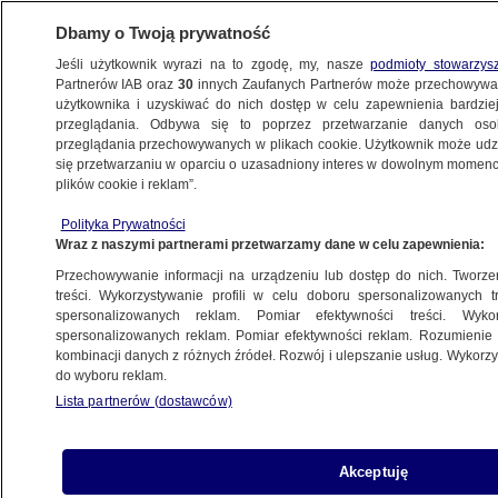
Dbamy o Twoją prywatność
Jeśli użytkownik wyrazi na to zgodę, my, nasze
podmioty stowarzys
Partnerów IAB oraz
30
innych Zaufanych Partnerów może przechowywa
BIZNES
użytkownika i uzyskiwać do nich dostęp w celu zapewnienia bardzi
przeglądania. Odbywa się to poprzez przetwarzanie danych os
przeglądania przechowywanych w plikach cookie. Użytkownik może udzie
TURYSTYKA
się przetwarzaniu w oparciu o uzasadniony interes w dowolnym momencie
plików cookie i reklam”.
W pierwszej połowie 2023 roku polskie
Polityka Prywatności
lotniska obsłużyły ponad 23 miliony
Wraz z naszymi partnerami przetwarzamy dane w celu zapewnienia:
pasażerów
Przechowywanie informacji na urządzeniu lub dostęp do nich. Tworzeni
treści. Wykorzystywanie profili w celu doboru spersonalizowanych tr
14.10.2023, 15:33
spersonalizowanych reklam. Pomiar efektywności treści. Wyko
spersonalizowanych reklam. Pomiar efektywności reklam. Rozumienie o
kombinacji danych z różnych źródeł. Rozwój i ulepszanie usług. Wykor
Udostępnij
do wyboru reklam.
Lista partnerów (dostawców)
Akceptuję