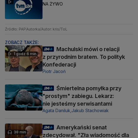
NA ŻYWO
Źródło: PAP
Autorka/Autor: kris/ToL
ZOBACZ TAKŻE:
Machulski mówi o relacji
1 godz 6 min
z przyrodnim bratem. To polityk
Konfederacji
Piotr Jacoń
Śmiertelna pomyłka przy
"prostym" zabiegu. Lekarz:
nie jesteśmy serwisantami
Agata Daniluk,
Jakub Stachowiak
Amerykański senat
38 min
zdecydował. "Zła wiadomość dla