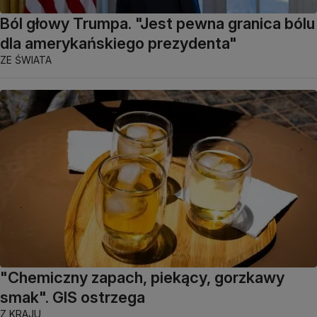
Ból głowy Trumpa. "Jest pewna granica bólu
dla amerykańskiego prezydenta"
ZE ŚWIATA
"Chemiczny zapach, piekący, gorzkawy
smak". GIS ostrzega
Z KRAJU