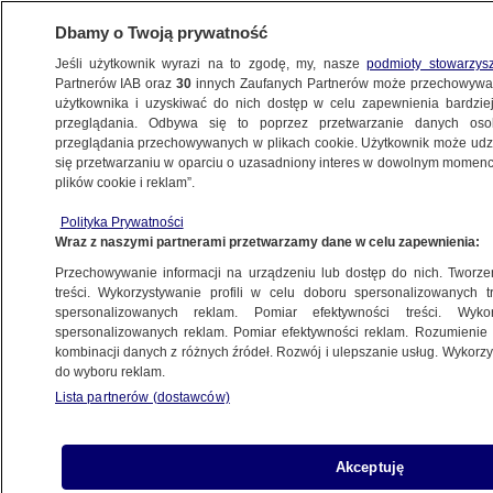
Dbamy o Twoją prywatność
Jeśli użytkownik wyrazi na to zgodę, my, nasze
podmioty stowarzys
Partnerów IAB oraz
30
innych Zaufanych Partnerów może przechowywa
BIZNES
użytkownika i uzyskiwać do nich dostęp w celu zapewnienia bardzi
przeglądania. Odbywa się to poprzez przetwarzanie danych os
przeglądania przechowywanych w plikach cookie. Użytkownik może udzie
TECH
się przetwarzaniu w oparciu o uzasadniony interes w dowolnym momencie
plików cookie i reklam”.
Ford prezentuje e-rower na targach
w Barcelonie
Polityka Prywatności
Wraz z naszymi partnerami przetwarzamy dane w celu zapewnienia:
Przechowywanie informacji na urządzeniu lub dostęp do nich. Tworzeni
treści. Wykorzystywanie profili w celu doboru spersonalizowanych tr
spersonalizowanych reklam. Pomiar efektywności treści. Wyko
Smartwatche wchodzą przebojem
spersonalizowanych reklam. Pomiar efektywności reklam. Rozumienie o
na rynek
kombinacji danych z różnych źródeł. Rozwój i ulepszanie usług. Wykor
ZE ŚWIATA
do wyboru reklam.
Lista partnerów (dostawców)
Tinder poszerza ofertę. Ale starsi
Akceptuję
użytkownicy zapłacą więcej