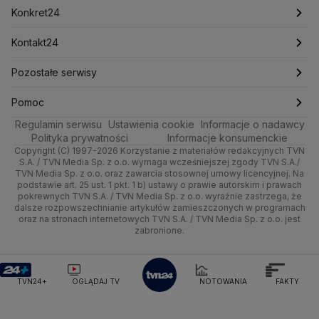
Mark Zuckerberg
Mateusz Morawiecki
Handel
Sport
Newslettery
Ludzie Faktów
Katowice
Pogoda długoterminowa
Piłka Nożna
Konkret24
Michał Kamiński
Ze świata
Zdrowie
Kraków
Pogoda na jutro
Ministerstwo Aktywów Państwowych
Tenis
Najnowsze
Kontakt24
Ministerstwo Edukacji i Nauki
Tech
Technologia
Poznań
Pogoda na weekend
Kolarstwo
Polska
Najnowsze
Pozostałe serwisy
Ministerstwo Infrastruktury
Ministerstwo Kultury
Ministerstwo Obrony Narodowej
Moto
Kultura i styl
Trójmiasto
Najnowsze
Skoki Narciarskie
Świat
Gorące Tematy
TVN
Pomoc
Ministerstwo Rolnictwa
Regulamin serwisu
Dla seniora
Ustawienia cookie
Informacje o nadawcy
Ciekawostki
Ministerstwo Rozwoju i Technologii
Wrocław
Polska
Sporty zimowe
Polityka
Wyślij zgłoszenie
Dzień Dobry TVN
Centrum pomocy
Polityka prywatności
Informacje konsumenckie
Ministerstwo Sportu i Turystyki
Copyright (C) 1997-2026 Korzystanie z materiałów redakcyjnych TVN
Turystyka
Quizy
Kielce
Prognoza
Lekkoatletyka
Zdrowie
Uwaga TVN
Ministerstwo Cyfryzacji
Test zgodności
S.A. / TVN Media Sp. z o.o. wymaga wcześniejszej zgody TVN S.A./
TVN Media Sp. z o.o. oraz zawarcia stosownej umowy licencyjnej. Na
Ministerstwo Edukacji Narodowej
podstawie art. 25 ust. 1 pkt. 1 b) ustawy o prawie autorskim i prawach
Kujawsko-pomorskie
Świat
Siatkówka
Tech
HGTV
Oglądaj na TV
Ministerstwo Finansów
pokrewnych TVN S.A. / TVN Media Sp. z o.o. wyraźnie zastrzega, że
dalsze rozpowszechnianie artykułów zamieszczonych w programach
Ministerstwo Klimatu i Środowiska
Lublin
Nauka
F1
Nauka
TVN Turbo
Zrealizuj voucher
oraz na stronach internetowych TVN S.A. / TVN Media Sp. z o.o. jest
Ministerstwo Nauki i Szkolnictwa Wyższego
zabronione.
Lubuskie
Ciekawostki
Ministerstwo Sprawiedliwości
Rozrywka
TVN Style
Ministerstwo Rodziny, Pracy i Polityki Społecznej
Olsztyn
Podróże
TVN7
Ministerstwo Spraw Zagranicznych
Moskwa
TVN24+
OGLĄDAJ TV
NOTOWANIA
FAKTY
Naczelny Sąd Administracyjny
Opole
Smog
TTV
Najwyższa Izba Kontroli