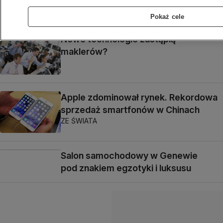
Pokaż cele
Nowe technologie zastąpią
maklerów?
Apple zdominował rynek. Rekordowa
sprzedaż smartfonów w Chinach
ZE ŚWIATA
Salon samochodowy w Genewie
pod znakiem egzotyki i luksusu