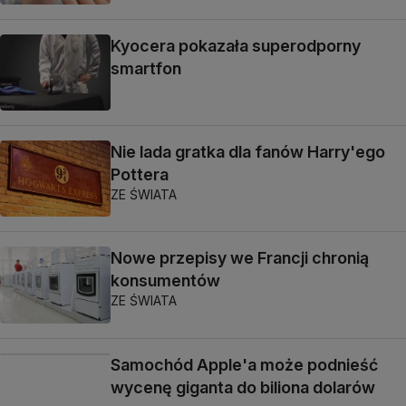
Kyocera pokazała superodporny
smartfon
Nie lada gratka dla fanów Harry'ego
Pottera
ZE ŚWIATA
Nowe przepisy we Francji chronią
konsumentów
ZE ŚWIATA
Samochód Apple'a może podnieść
wycenę giganta do biliona dolarów