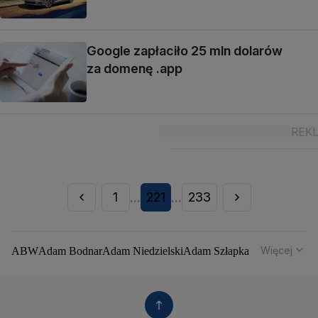
Google zapłaciło 25 mln dolarów
za domenę .app
1
221
233
...
...
Więcej
ABW
Adam Bodnar
Adam Niedzielski
Adam Szłapka
Administracja Donalda Trumpa
Agencja Bezpieczeństwa Wewnętrznego
Agrounia
Alaksandr Łukaszenka
Aleksander Kwaśniewski