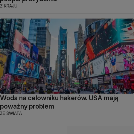
Z KRAJU
Woda na celowniku hakerów. USA mają
poważny problem
ZE ŚWIATA