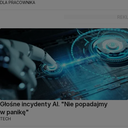
DLA PRACOWNIKA
Głośne incydenty AI. "Nie popadajmy
w panikę"
TECH