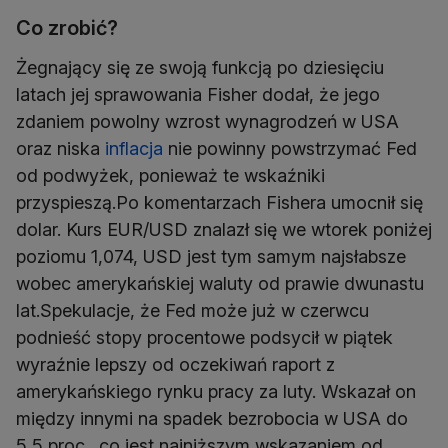
Co zrobić?
Żegnający się ze swoją funkcją po dziesięciu
latach jej sprawowania Fisher dodał, że jego
zdaniem powolny wzrost wynagrodzeń w USA
oraz niska
inflacja
nie powinny powstrzymać Fed
od podwyżek, ponieważ te wskaźniki
przyspieszą.Po komentarzach Fishera umocnił się
dolar. Kurs EUR/USD znalazł się we wtorek poniżej
poziomu 1,074, USD jest tym samym najsłabsze
wobec amerykańskiej waluty od prawie dwunastu
lat.Spekulacje, że Fed może już w czerwcu
podnieść stopy procentowe podsycił w piątek
wyraźnie lepszy od oczekiwań raport z
amerykańskiego rynku pracy za luty. Wskazał on
między innymi na spadek bezrobocia w USA do
5,5 proc., co jest najniższym wskazaniem od