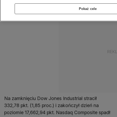
dolar.
Pokaż cele
Na zamknięciu Dow Jones Industrial stracił
332,78 pkt. (1,85 proc.) i zakończył dzień na
poziomie 17,662,94 pkt. Nasdaq Composite spadł