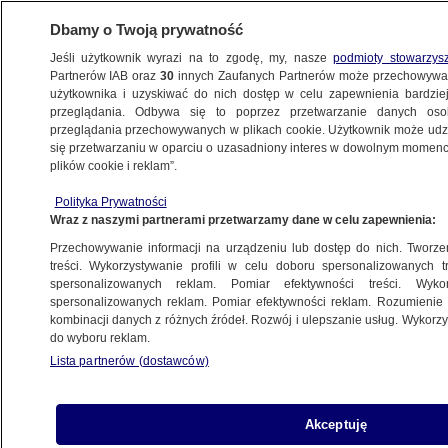
Dbamy o Twoją prywatność
Jeśli użytkownik wyrazi na to zgodę, my, nasze
podmioty stowarzys
Partnerów IAB oraz
30
innych Zaufanych Partnerów może przechowywa
BIZNES
użytkownika i uzyskiwać do nich dostęp w celu zapewnienia bardzi
przeglądania. Odbywa się to poprzez przetwarzanie danych os
przeglądania przechowywanych w plikach cookie. Użytkownik może udzie
RYNKI
się przetwarzaniu w oparciu o uzasadniony interes w dowolnym momencie
plików cookie i reklam”.
Mocne spadki na Wall Street. Przez silnego
Polityka Prywatności
dolara
Wraz z naszymi partnerami przetwarzamy dane w celu zapewnienia:
Przechowywanie informacji na urządzeniu lub dostęp do nich. Tworzeni
11.03.2015, 06:59
treści. Wykorzystywanie profili w celu doboru spersonalizowanych tr
spersonalizowanych reklam. Pomiar efektywności treści. Wyko
spersonalizowanych reklam. Pomiar efektywności reklam. Rozumienie o
Udostępnij
kombinacji danych z różnych źródeł. Rozwój i ulepszanie usług. Wykor
do wyboru reklam.
Wtorkowa sesja na Wall Street przebiegała pod
Lista partnerów (dostawców)
znakiem wyraźnych spadków głównych
indeksów. Rynkom akcji szkodzą spekulacje na
temat zbliżającej się podwyżki stóp
Akceptuję
procentowych w USA oraz umacniający się