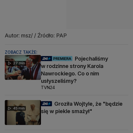
Autor: msz/ / Źródło: PAP
ZOBACZ TAKŻE:
Pojechaliśmy
PREMIERA
27 min
w rodzinne strony Karola
Nawrockiego. Co o nim
usłyszeliśmy?
TVN24
Groziła Wojtyle, że "będzie
45 min
się w piekle smażył"