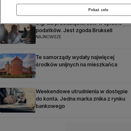
na celowniku oszustów
Pokaż cele
Ulgi dla przedsiębiorców w spłacie
podatków. Jest zgoda Brukseli
NAJNOWSZE
Te samorządy wydały najwięcej
środków unijnych na mieszkańca
Weekendowe utrudnienia w dostępie
do konta. Jedna marka znika z rynku
bankowego