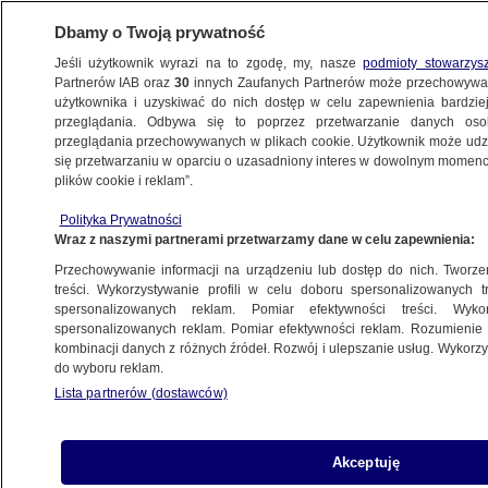
Dbamy o Twoją prywatność
Jeśli użytkownik wyrazi na to zgodę, my, nasze
podmioty stowarzys
Partnerów IAB oraz
30
innych Zaufanych Partnerów może przechowywa
BIZNES
użytkownika i uzyskiwać do nich dostęp w celu zapewnienia bardzi
przeglądania. Odbywa się to poprzez przetwarzanie danych os
przeglądania przechowywanych w plikach cookie. Użytkownik może udzie
PIENIĄDZE
się przetwarzaniu w oparciu o uzasadniony interes w dowolnym momencie
plików cookie i reklam”.
Wypłata dodatkowego zasiłku
opiekuńczego przedłużona
Polityka Prywatności
Wraz z naszymi partnerami przetwarzamy dane w celu zapewnienia:
Przechowywanie informacji na urządzeniu lub dostęp do nich. Tworzeni
treści. Wykorzystywanie profili w celu doboru spersonalizowanych tr
spersonalizowanych reklam. Pomiar efektywności treści. Wyko
Kierowcy mogą głębiej sięgnąć
spersonalizowanych reklam. Pomiar efektywności reklam. Rozumienie o
do portfela
kombinacji danych z różnych źródeł. Rozwój i ulepszanie usług. Wykor
MOTO
do wyboru reklam.
Lista partnerów (dostawców)
Nagrody pieniężne za pobranie
Akceptuję
aplikacji. Klienci dużego banku