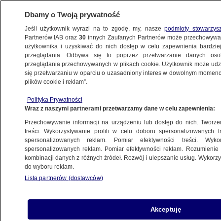
Dbamy o Twoją prywatność
Jeśli użytkownik wyrazi na to zgodę, my, nasze
podmioty stowarzys
Partnerów IAB oraz
30
innych Zaufanych Partnerów może przechowywa
BIZNES
użytkownika i uzyskiwać do nich dostęp w celu zapewnienia bardzi
przeglądania. Odbywa się to poprzez przetwarzanie danych os
przeglądania przechowywanych w plikach cookie. Użytkownik może udzie
NIERUCHOMOŚCI
się przetwarzaniu w oparciu o uzasadniony interes w dowolnym momencie
plików cookie i reklam”.
Zaskakująca sytuacja na rynku. "Dane
nie pozostawiają złudzeń"
Polityka Prywatności
Wraz z naszymi partnerami przetwarzamy dane w celu zapewnienia:
NAJNOWSZE
Przechowywanie informacji na urządzeniu lub dostęp do nich. Tworzeni
treści. Wykorzystywanie profili w celu doboru spersonalizowanych tr
spersonalizowanych reklam. Pomiar efektywności treści. Wyko
To może być najdroższe mieszkanie
spersonalizowanych reklam. Pomiar efektywności reklam. Rozumienie o
w Polsce
kombinacji danych z różnych źródeł. Rozwój i ulepszanie usług. Wykor
do wyboru reklam.
Lista partnerów (dostawców)
Wprowadzali klientów w błąd. Kary dla
Akceptuję
sześciu deweloperów