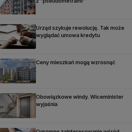
z "pseudometrami"
Urząd szykuje rewolucję. Tak może
wyglądać umowa kredytu
Ceny mieszkań mogą wzrosnąć
Obowiązkowe windy. Wiceminister
wyjaśnia
Ogromne zainteresowanie wśród