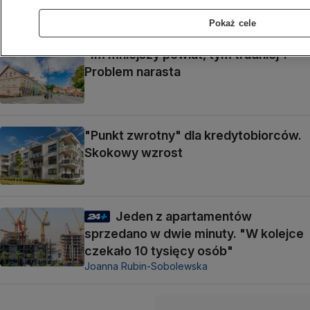
Pokaż cele
"Im mniejszy powiat, tym trudniej".
Problem narasta
"Punkt zwrotny" dla kredytobiorców.
Skokowy wzrost
Jeden z apartamentów
sprzedano w dwie minuty. "W kolejce
czekało 10 tysięcy osób"
Joanna Rubin-Sobolewska