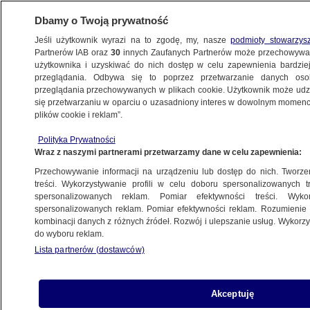
Dbamy o Twoją prywatność
Jeśli użytkownik wyrazi na to zgodę, my, nasze
podmioty stowarzys
Partnerów IAB oraz
30
innych Zaufanych Partnerów może przechowywa
BIZNES
użytkownika i uzyskiwać do nich dostęp w celu zapewnienia bardzi
przeglądania. Odbywa się to poprzez przetwarzanie danych os
przeglądania przechowywanych w plikach cookie. Użytkownik może udzie
NIERUCHOMOŚCI
się przetwarzaniu w oparciu o uzasadniony interes w dowolnym momencie
plików cookie i reklam”.
Jest decyzja rządu w sprawie programu
Polityka Prywatności
Pierwsze Mieszkanie
Wraz z naszymi partnerami przetwarzamy dane w celu zapewnienia:
Przechowywanie informacji na urządzeniu lub dostęp do nich. Tworzeni
14.03.2023, 12:24
treści. Wykorzystywanie profili w celu doboru spersonalizowanych tr
spersonalizowanych reklam. Pomiar efektywności treści. Wyko
spersonalizowanych reklam. Pomiar efektywności reklam. Rozumienie o
Udostępnij
kombinacji danych z różnych źródeł. Rozwój i ulepszanie usług. Wykor
do wyboru reklam.
Lista partnerów (dostawców)
Akceptuję