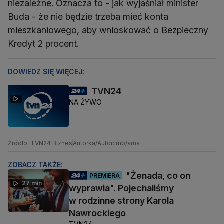
niezależne. Oznacza to - jak wyjaśniał minister
Buda - że nie będzie trzeba mieć konta
mieszkaniowego, aby wnioskować o Bezpieczny
Kredyt 2 procent.
DOWIEDZ SIĘ WIĘCEJ:
TVN24
NA ŻYWO
Źródło: TVN24 Biznes
Autorka/Autor: mb/ams
ZOBACZ TAKŻE:
"Żenada, co on
PREMIERA
27 min
wyprawia". Pojechaliśmy
w rodzinne strony Karola
Nawrockiego