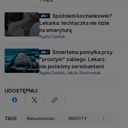
TVN24
Spóźnieni kochankowie?
Lekarka: łechtaczka nie idzie
na emeryturę
Agata Daniluk
Śmiertelna pomyłka przy
"prostym" zabiegu. Lekarz:
nie jesteśmy serwisantami
Agata Daniluk,
Jakub Stachowiak
UDOSTĘPNIJ:
TAGI:
Nieruchomości
KREDYTY