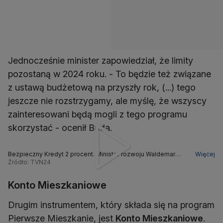
Jednocześnie minister zapowiedział, że limity
pozostaną w 2024 roku. - To będzie też związane
z ustawą budżetową na przyszły rok, (...) tego
jeszcze nie rozstrzygamy, ale myślę, że wszyscy
zainteresowani będą mogli z tego programu
skorzystać - ocenił Buda.
Bezpieczny Kredyt 2 procent. Minister rozwoju Waldemar
Więcej
Buda o terminie i limitach
Źródło: TVN24
Konto Mieszkaniowe
Drugim instrumentem, który składa się na program
Pierwsze Mieszkanie, jest
Konto Mieszkaniowe
.