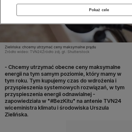
Pokaż cele
Zielińska: chcemy utrzymać ceny maksymalne prądu
Źródło wideo: TVN24
Źródło zdj. gł.: Shutterstock
- Chcemy utrzymać obecne ceny maksymalne
energii na tym samym poziomie, który mamy w
tym roku. Tym kupujemy czas do wdrożenia i
przyspieszenia systemowych rozwiązań, w tym
przyspieszenia energii odnawialnej -
zapowiedziała w "#BezKitu" na antenie TVN24
wiceministra klimatu i środowiska Urszula
Zielińska.