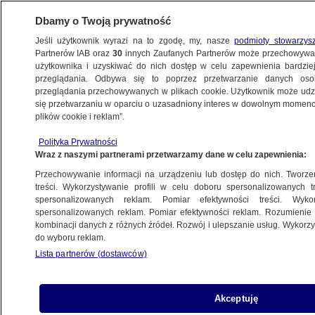
Dbamy o Twoją prywatność
Jeśli użytkownik wyrazi na to zgodę, my, nasze
podmioty stowarzys
Partnerów IAB oraz
30
innych Zaufanych Partnerów może przechowywa
BIZNES
użytkownika i uzyskiwać do nich dostęp w celu zapewnienia bardzi
przeglądania. Odbywa się to poprzez przetwarzanie danych os
przeglądania przechowywanych w plikach cookie. Użytkownik może udzie
NAJNOWSZE
się przetwarzaniu w oparciu o uzasadniony interes w dowolnym momencie
plików cookie i reklam”.
"Chcemy utrzymać ceny maksymalne".
Polityka Prywatności
Wiceministra o cenach prądu w 2025 roku
Wraz z naszymi partnerami przetwarzamy dane w celu zapewnienia:
Przechowywanie informacji na urządzeniu lub dostęp do nich. Tworzeni
15.11.2024, 22:19
treści. Wykorzystywanie profili w celu doboru spersonalizowanych tr
spersonalizowanych reklam. Pomiar efektywności treści. Wyko
spersonalizowanych reklam. Pomiar efektywności reklam. Rozumienie o
Udostępnij
kombinacji danych z różnych źródeł. Rozwój i ulepszanie usług. Wykor
do wyboru reklam.
Lista partnerów (dostawców)
Akceptuję