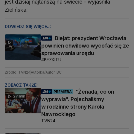
jest dzisiaj najtańszą na świecie - wyjaśniła
Zielińska.
DOWIEDZ SIĘ WIĘCEJ:
Biejat: prezydent Wrocławia
powinien chwilowo wycofać się ze
sprawowania urzędu
#BEZKITU
Źródło: TVN24
Autorka/Autor: BC
ZOBACZ TAKŻE:
"Żenada, co on
PREMIERA
27 min
wyprawia". Pojechaliśmy
w rodzinne strony Karola
Nawrockiego
TVN24