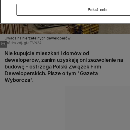
Pokaż cele
Uwaga na nierzetelnych deweloperów
Źródło zdj. gł.: TVN24
Nie kupujcie mieszkań i domów od
deweloperów, zanim uzyskają oni zezwolenie na
budowę - ostrzega Polski Związek Firm
Deweloperskich. Pisze o tym "Gazeta
Wyborcza".