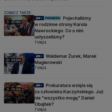
ZOBACZ TAKŻE:
Pojechaliśmy
PREMIERA
27 min
w rodzinne strony Karola
Nawrockiego. Co o nim
usłyszeliśmy?
TVN24
Waldemar Żurek, Marek
44 min
Magierowski
TVN24
Prokuratura wzięła się
28 min
za człowieka Kaczyńskiego. Już
nie "wszystko mogę" Daniel
Obajtek?
TVN24