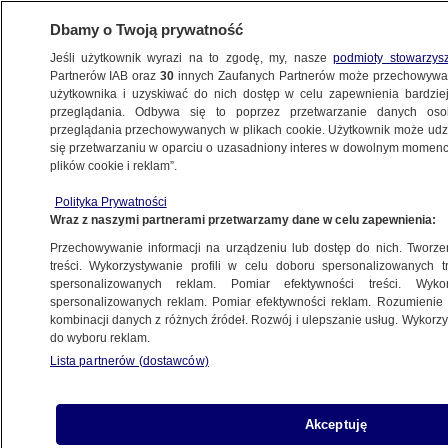
Dbamy o Twoją prywatność
Jeśli użytkownik wyrazi na to zgodę, my, nasze
podmioty stowarzys
Partnerów IAB oraz
30
innych Zaufanych Partnerów może przechowywa
BIZNES
użytkownika i uzyskiwać do nich dostęp w celu zapewnienia bardzi
przeglądania. Odbywa się to poprzez przetwarzanie danych os
przeglądania przechowywanych w plikach cookie. Użytkownik może udzie
NAJNOWSZE
się przetwarzaniu w oparciu o uzasadniony interes w dowolnym momencie
plików cookie i reklam”.
Uwaga na nierzetelnych deweloperów
Polityka Prywatności
Wraz z naszymi partnerami przetwarzamy dane w celu zapewnienia:
9.07.2007, 10:25
Przechowywanie informacji na urządzeniu lub dostęp do nich. Tworzeni
treści. Wykorzystywanie profili w celu doboru spersonalizowanych tr
Udostępnij
spersonalizowanych reklam. Pomiar efektywności treści. Wyko
spersonalizowanych reklam. Pomiar efektywności reklam. Rozumienie o
kombinacji danych z różnych źródeł. Rozwój i ulepszanie usług. Wykor
do wyboru reklam.
Lista partnerów (dostawców)
Akceptuję