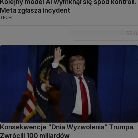
Kolejny model AI wymknął się spod kontroli.
Meta zgłasza incydent
TECH
Konsekwencje "Dnia Wyzwolenia" Trumpa.
Zwrócili 100 miliardów