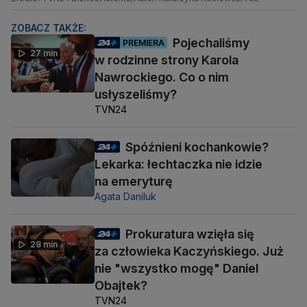
ZOBACZ TAKŻE:
Pojechaliśmy
PREMIERA
27 min
w rodzinne strony Karola
Nawrockiego. Co o nim
usłyszeliśmy?
TVN24
Spóźnieni kochankowie?
Lekarka: łechtaczka nie idzie
na emeryturę
Agata Daniluk
Prokuratura wzięła się
28 min
za człowieka Kaczyńskiego. Już
nie "wszystko mogę" Daniel
Obajtek?
TVN24