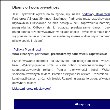
Dbamy o Twoją prywatność
Jeśli użytkownik wyrazi na to zgodę, my, nasze
podmioty stowarzys
Partnerów IAB oraz
30
innych Zaufanych Partnerów może przechowywa
BIZNES
użytkownika i uzyskiwać do nich dostęp w celu zapewnienia bardzi
przeglądania. Odbywa się to poprzez przetwarzanie danych os
przeglądania przechowywanych w plikach cookie. Użytkownik może udzie
MOTO
się przetwarzaniu w oparciu o uzasadniony interes w dowolnym momencie
plików cookie i reklam”.
Prawo jazdy na wagę złota. Egzaminy będą
Polityka Prywatności
droższe
Wraz z naszymi partnerami przetwarzamy dane w celu zapewnienia:
Przechowywanie informacji na urządzeniu lub dostęp do nich. Tworzeni
28.01.2023, 09:30
treści. Wykorzystywanie profili w celu doboru spersonalizowanych tr
spersonalizowanych reklam. Pomiar efektywności treści. Wyko
spersonalizowanych reklam. Pomiar efektywności reklam. Rozumienie o
Udostępnij
kombinacji danych z różnych źródeł. Rozwój i ulepszanie usług. Wykor
do wyboru reklam.
Lista partnerów (dostawców)
Akceptuję