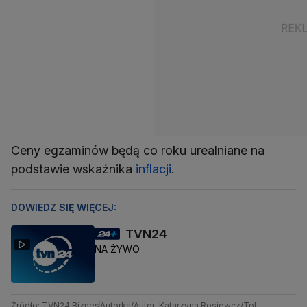
Ceny egzaminów będą co roku urealniane na
podstawie wskaźnika
inflacji
.
DOWIEDZ SIĘ WIĘCEJ:
TVN24
NA ŻYWO
Źródło: TVN24 Biznes
Autorka/Autor: Katarzyna Rosiewcz/ToL