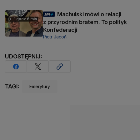
Machulski mówi o relacji
1 godz 6 min
z przyrodnim bratem. To polityk
Konfederacji
Piotr Jacoń
UDOSTĘPNIJ:
TAGI:
Emerytury