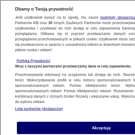
Dbamy o Twoją prywatność
Jeśli użytkownik wyrazi na to zgodę, my, nasze
podmioty stowarzys
Partnerów IAB oraz
30
innych Zaufanych Partnerów może przechowywa
BIZNES
użytkownika i uzyskiwać do nich dostęp w celu zapewnienia bardzi
przeglądania. Odbywa się to poprzez przetwarzanie danych os
przeglądania przechowywanych w plikach cookie. Użytkownik może udzie
DLA SENIORA
się przetwarzaniu w oparciu o uzasadniony interes w dowolnym momencie
plików cookie i reklam”.
Waloryzacja emerytur. Od dziś
Polityka Prywatności
świadczenia w górę
Wraz z naszymi partnerami przetwarzamy dane w celu zapewnienia:
Przechowywanie informacji na urządzeniu lub dostęp do nich. Tworzeni
1.03.2024, 07:25
treści. Wykorzystywanie profili w celu doboru spersonalizowanych tr
spersonalizowanych reklam. Pomiar efektywności treści. Wyko
spersonalizowanych reklam. Pomiar efektywności reklam. Rozumienie o
Udostępnij
kombinacji danych z różnych źródeł. Rozwój i ulepszanie usług. Wykor
do wyboru reklam.
Lista partnerów (dostawców)
Akceptuję