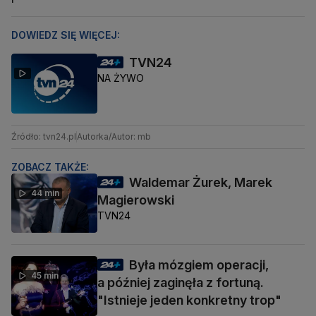
DOWIEDZ SIĘ WIĘCEJ:
TVN24
NA ŻYWO
Źródło: tvn24.pl
Autorka/Autor: mb
ZOBACZ TAKŻE:
Waldemar Żurek, Marek
44 min
Magierowski
TVN24
Była mózgiem operacji,
45 min
a później zaginęła z fortuną.
"Istnieje jeden konkretny trop"