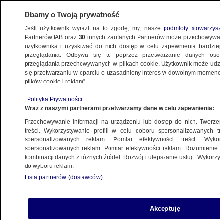
Dbamy o Twoją prywatność
Jeśli użytkownik wyrazi na to zgodę, my, nasze
podmioty stowarzys
Partnerów IAB oraz
30
innych Zaufanych Partnerów może przechowywa
ZDROWIE
użytkownika i uzyskiwać do nich dostęp w celu zapewnienia bardzi
przeglądania. Odbywa się to poprzez przetwarzanie danych os
przeglądania przechowywanych w plikach cookie. Użytkownik może udzie
PILNE
Ukraina wydała zgodę na kolejne ekshumacje
się przetwarzaniu w oparciu o uzasadniony interes w dowolnym momencie
plików cookie i reklam”.
Polityka Prywatności
ZDROWIE
Wraz z naszymi partnerami przetwarzamy dane w celu zapewnienia:
Jeśli nie ma przepływu, mózg
Przechowywanie informacji na urządzeniu lub dostęp do nich. Tworzeni
nie żyje. "W medycynie wiele nie jest
treści. Wykorzystywanie profili w celu doboru spersonalizowanych tr
spersonalizowanych reklam. Pomiar efektywności treści. Wyko
pewne, ale to jest"
spersonalizowanych reklam. Pomiar efektywności reklam. Rozumienie o
kombinacji danych z różnych źródeł. Rozwój i ulepszanie usług. Wykor
do wyboru reklam.
Zuzanna Kuffel
Lista partnerów (dostawców)
11.09.2025, 14:28
Posłuchaj artykułu
Akceptuję
Czyta lektor AI