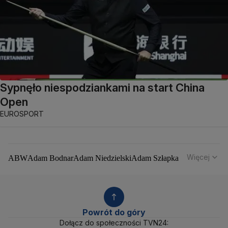
Sypnęło niespodziankami na start China
Open
EUROSPORT
Więcej
ABW
Adam Bodnar
Adam Niedzielski
Adam Szłapka
Administracja Donalda Trumpa
Agencja Bezpieczeństwa Wewnętrznego
Agrounia
Alaksandr Łukaszenka
Aleksander Kwaśniewski
Aleksandra Dulkiewicz
Alert RCB
Powrót do góry
Ambasada USA w Polsce
Andrzej Duda
Białoruś
Dołącz do społeczności TVN24: