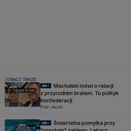
ZOBACZ TAKŻE:
Machulski mówi o relacji
1 godz 6 min
z przyrodnim bratem. To polityk
Konfederacji
Piotr Jacoń
Śmiertelna pomyłka przy
"prostym" zabiegu. Lekarz: