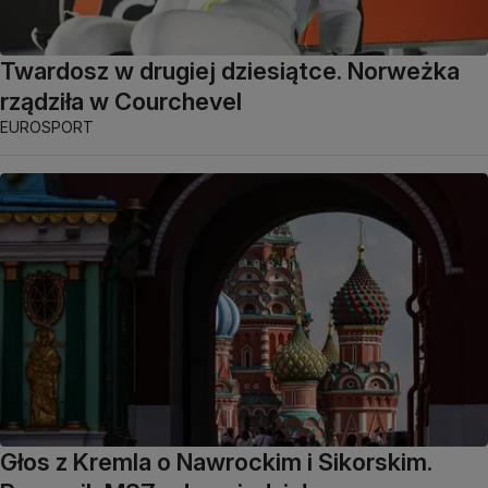
Twardosz w drugiej dziesiątce. Norweżka
rządziła w Courchevel
EUROSPORT
Głos z Kremla o Nawrockim i Sikorskim.