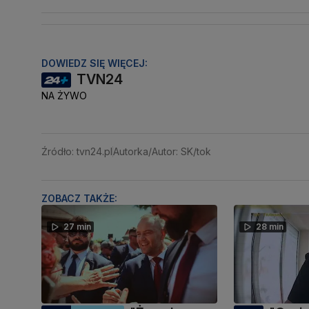
DOWIEDZ SIĘ WIĘCEJ:
TVN24
NA ŻYWO
Źródło: tvn24.pl
Autorka/Autor: SK/tok
ZOBACZ TAKŻE:
27 min
28 min