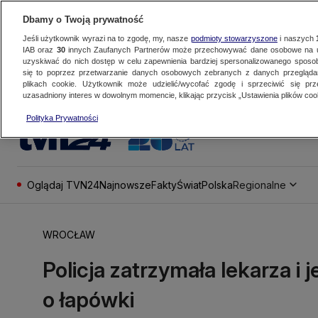
Dbamy o Twoją prywatność
Jeśli użytkownik wyrazi na to zgodę, my, nasze
podmioty stowarzyszone
i naszych
IAB oraz
30
innych Zaufanych Partnerów może przechowywać dane osobowe na ur
uzyskiwać do nich dostęp w celu zapewnienia bardziej spersonalizowanego sposo
się to poprzez przetwarzanie danych osobowych zebranych z danych przegląd
plikach cookie. Użytkownik może udzielić/wycofać zgodę i sprzeciwić się pr
uzasadniony interes w dowolnym momencie, klikając przycisk „Ustawienia plików cook
Polityka Prywatności
Oglądaj TVN24
Najnowsze
Fakty
Świat
Polska
Regionalne
WROCŁAW
Policja zatrzymała lekarza i
o łapówki