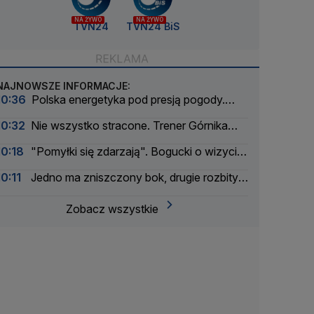
NA ŻYWO
NA ŻYWO
TVN24
TVN24 BiS
NAJNOWSZE INFORMACJE:
10:36
Polska energetyka pod presją pogody.
Ogłoszono awaryjny mechanizm
10:32
Nie wszystko stracone. Trener Górnika
wskazał "klucz do lepszego wyniku"
10:18
"Pomyłki się zdarzają". Bogucki o wizycie
Zięby w Pałacu Prezydenckim
10:11
Jedno ma zniszczony bok, drugie rozbity
przód. Dwie osoby w szpitalu.
Zobacz wszystkie