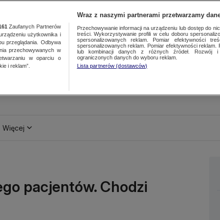
Wraz z naszymi partnerami przetwarzamy dane
161
Zaufanych Partnerów
Przechowywanie informacji na urządzeniu lub dostęp do nich.
treści. Wykorzystywanie profili w celu doboru spersonalizo
ządzeniu użytkownika i
spersonalizowanych reklam. Pomiar efektywności treś
bu przeglądania. Odbywa
spersonalizowanych reklam. Pomiar efektywności reklam. 
ania przechowywanych w
lub kombinacji danych z różnych źródeł. Rozwój i 
ograniczonych danych do wyboru reklam.
zetwarzaniu w oparciu o
ie i reklam”.
Lista partnerów (dostawców)
Więcej
 jego pacjentów. Chodzi