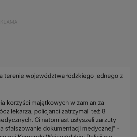
 na terenie województwa łódzkiego jednego z
ęcia korzyści majątkowych w zamian za
z lekarza, policjanci zatrzymali też 8
medycznych. Ci natomiast usłyszeli zarzuty
za sfałszowanie dokumentacji medycznej" -
prasowej Komendy Wojewódzkiej Policji we