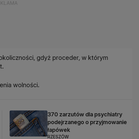
koliczności, gdyż proceder, w którym
t.
enia wolności.
370 zarzutów dla psychiatry
podejrzanego o przyjmowanie
łapówek
RZESZÓW