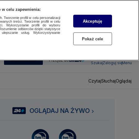
 w celu zapewnienia:
 Tworzenie profili w celu personalizacji
Akceptuję
wanych treści. Tworzenie profili w celu
ci. Wykorzystanie profili do wyboru
Rozumienie odbiorców dzięki statystyce
ulepszanie usług. Wykorzystywanie
Pokaż cele
SUBSKRYBUJ
Przejdź do
Szukaj
Zaloguj się
Menu
Czytaj
Słuchaj
Oglądaj
OGLĄDAJ NA ŻYWO