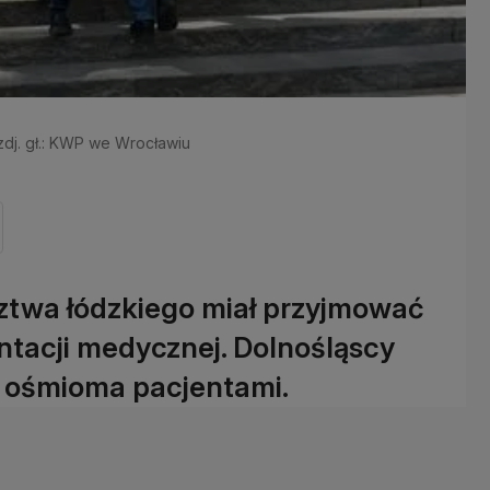
zdj. gł.: KWP we Wrocławiu
dztwa łódzkiego miał przyjmować
tacji medycznej. Dolnośląscy
 z ośmioma pacjentami.