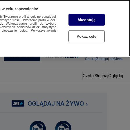
 w celu zapewnienia:
 Tworzenie profili w celu personalizacji
Akceptuję
wanych treści. Tworzenie profili w celu
ci. Wykorzystanie profili do wyboru
Rozumienie odbiorców dzięki statystyce
ulepszanie usług. Wykorzystywanie
Pokaż cele
SUBSKRYBUJ
Przejdź do
Szukaj
Zaloguj się
Menu
Czytaj
Słuchaj
Oglądaj
OGLĄDAJ NA ŻYWO