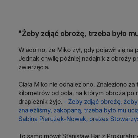
"Żeby zdjąć obrożę, trzeba było m
Wiadomo, że Miko żył, gdy pojawił się na
Jednak chwilę później nadajnik z obroży 
zwierzęcia.
Ciała Miko nie odnaleziono. Znaleziono za 
kilometrów od pola, na którym obroża po r
drapieżnik żyje.
- Żeby zdjąć obrożę, żeby
znaleźliśmy, zakopaną, trzeba było mu uc
Sabina Pierużek-Nowak, prezes Stowarzysz
To samo mówił Stanisław Bar z Prokuratur