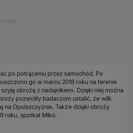
ować po potrąceniu przez samochód. Po
wypuszczono go w marcu 2018 roku na terenie
 szyję obrożę z nadajnikiem. Dzięki niej można
broży pozwoliły badaczom ustalić, że wilk
ię na Opolszczyźnie. Także dzięki obroży
19 roku, spotkał Miko.