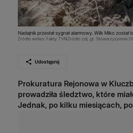
Nadajnik przesłał sygnał alarmowy. Wilk Miko został br
Źródło wideo: Fakty TVN
Źródło zdj. gł.: Stowarzyszenie D
Udostępnij
Prokuratura Rejonowa w Kluczb
prowadziła śledztwo, które miało
Jednak, po kilku miesiącach, p