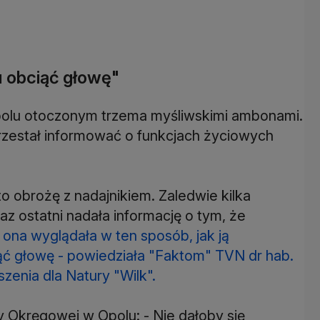
u obciąć głowę"
 polu otoczonym trzema myśliwskimi ambonami.
przestał informować o funkcjach życiowych
to obrożę z nadajnikiem. Zaledwie kilka
az ostatni nadała informację o tym, że
 ona wyglądała w ten sposób, jak ją
iąć głowę - powiedziała "Faktom" TVN dr hab.
enia dla Natury "Wilk".
y Okręgowej w Opolu: - Nie dałoby się