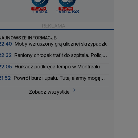
NA ŻYWO
NA ŻYWO
TVN24
TVN24 BiS
NAJNOWSZE INFORMACJE:
22:40
Moby wzruszony grą ulicznej skrzypaczki
22:32
Raniony chłopak trafił do szpitala. Policja
zatrzymała dwóch 16-latków
22:05
Hurkacz podkręca tempo w Montrealu
21:52
Powrót burz i upału. Tutaj alarmy mogą
mieć drugi stopień
Zobacz wszystkie