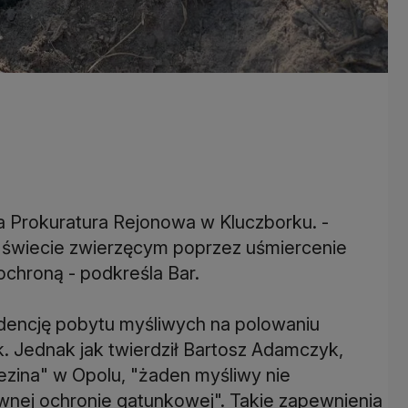
a Prokuratura Rejonowa w Kluczborku. -
 świecie zwierzęcym poprzez uśmiercenie
 ochroną - podkreśla Bar.
dencję pobytu myśliwych na polowaniu
k. Jednak jak twierdził Bartosz Adamczyk,
ezina" w Opolu, "żaden myśliwy nie
wnej ochronie gatunkowej". Takie zapewnienia