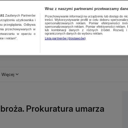
Wraz z naszymi partnerami przetwarzamy dane
161
Zaufanych Partnerów
Przechowywanie informacji na urządzeniu lub dostęp do nich.
treści. Wykorzystywanie profili w celu doboru spersonalizo
ządzeniu użytkownika i
spersonalizowanych reklam. Pomiar efektywności treś
bu przeglądania. Odbywa
spersonalizowanych reklam. Pomiar efektywności reklam. 
ania przechowywanych w
lub kombinacji danych z różnych źródeł. Rozwój i 
ograniczonych danych do wyboru reklam.
zetwarzaniu w oparciu o
ie i reklam”.
Lista partnerów (dostawców)
Więcej
 obroża. Prokuratura umarza