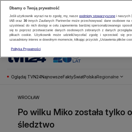
Dbamy o Twoją prywatność
Jeśli użytkownik wyrazi na to zgodę, my, nasze
podmioty stowarzyszone
i naszych
IAB oraz
30
innych Zaufanych Partnerów może przechowywać dane osobowe na ur
uzyskiwać do nich dostęp w celu zapewnienia bardziej spersonalizowanego sposo
się to poprzez przetwarzanie danych osobowych zebranych z danych przegląd
plikach cookie. Użytkownik może udzielić/wycofać zgodę i sprzeciwić się pr
uzasadniony interes w dowolnym momencie, klikając przycisk „Ustawienia plików cook
Polityka Prywatności
Oglądaj TVN24
Najnowsze
Fakty
Świat
Polska
Regionalne
WROCŁAW
Po wilku Miko została tylko
śledztwo