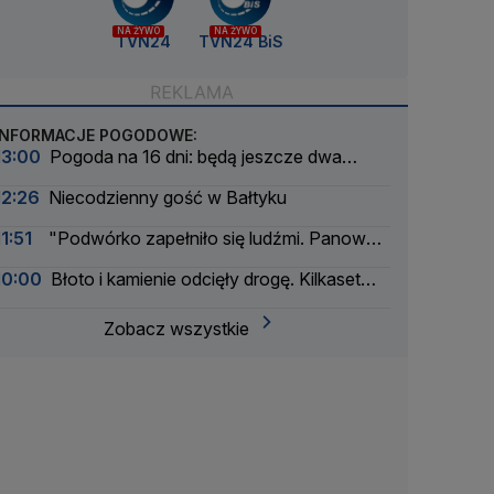
NA ŻYWO
NA ŻYWO
TVN24
TVN24 BiS
INFORMACJE POGODOWE:
13:00
Pogoda na 16 dni: będą jeszcze dwa
upalne epizody
12:26
Niecodzienny gość w Bałtyku
11:51
"Podwórko zapełniło się ludźmi. Panował
kompletny chaos"
10:00
Błoto i kamienie odcięły drogę. Kilkaset
osób jest uwięzionych
Zobacz wszystkie