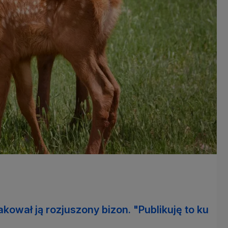
akował ją rozjuszony bizon. "Publikuję to ku