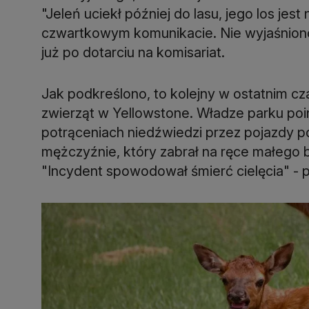
"Jeleń uciekł później do lasu, jego los jes
czwartkowym komunikacie. Nie wyjaśniono, 
już po dotarciu na komisariat.
Jak podkreślono, to kolejny w ostatnim cz
zwierząt w Yellowstone. Władze parku po
potrąceniach niedźwiedzi przez pojazdy po
mężczyźnie, który zabrał na ręce małego b
"Incydent spowodował śmierć cielęcia" - 