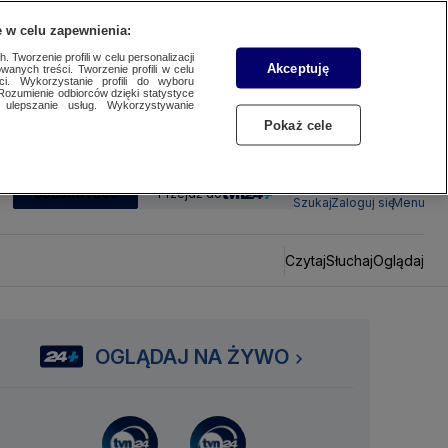
 w celu zapewnienia:
 Tworzenie profili w celu personalizacji
Akceptuję
wanych treści. Tworzenie profili w celu
ci. Wykorzystanie profili do wyboru
Rozumienie odbiorców dzięki statystyce
ulepszanie usług. Wykorzystywanie
Pokaż cele
SUBSKRYBUJ
Przejdź do
Szukaj
Zaloguj się
Menu
Czytaj
Słuchaj
Oglądaj
OGLĄDAJ NA ŻYWO