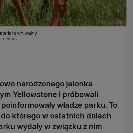
eriał archiwalny)
utterstock
nowo narodzonego jelonka
m Yellowstone i próbowali
- poinformowały władze parku. To
 do którego w ostatnich dniach
arku wydały w związku z nim