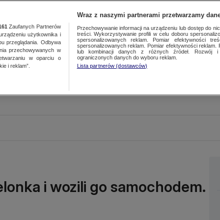
Wraz z naszymi partnerami przetwarzamy dane
161
Zaufanych Partnerów
Przechowywanie informacji na urządzeniu lub dostęp do nich.
treści. Wykorzystywanie profili w celu doboru spersonalizo
ządzeniu użytkownika i
spersonalizowanych reklam. Pomiar efektywności treś
bu przeglądania. Odbywa
spersonalizowanych reklam. Pomiar efektywności reklam. 
ania przechowywanych w
lub kombinacji danych z różnych źródeł. Rozwój i 
ograniczonych danych do wyboru reklam.
zetwarzaniu w oparciu o
ie i reklam”.
Lista partnerów (dostawców)
elonka i wozili go samochodem.