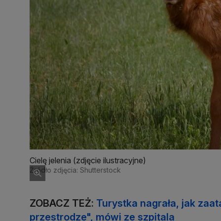
Cielę jelenia (zdjęcie ilustracyjne)
Źródło zdjęcia: Shutterstock
ZOBACZ TEŻ:
Turystka nagrała, jak zaat
przestrodze", mówi ze szpitala