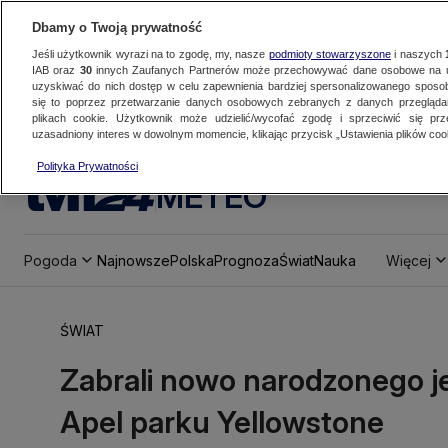
Dbamy o Twoją prywatność
Jeśli użytkownik wyrazi na to zgodę, my, nasze
podmioty stowarzyszone
i naszych
IAB oraz
30
innych Zaufanych Partnerów może przechowywać dane osobowe na ur
uzyskiwać do nich dostęp w celu zapewnienia bardziej spersonalizowanego sposo
się to poprzez przetwarzanie danych osobowych zebranych z danych przegląd
plikach cookie. Użytkownik może udzielić/wycofać zgodę i sprzeciwić się pr
uzasadniony interes w dowolnym momencie, klikając przycisk „Ustawienia plików cook
Polityka Prywatności
METEO
Pogoda
Najnowsze
Polska
Prognoza
Świat
Nauka
Więcej
ŚWIAT
Zabrali nowo narodzonego j
Apel parku Yellowstone