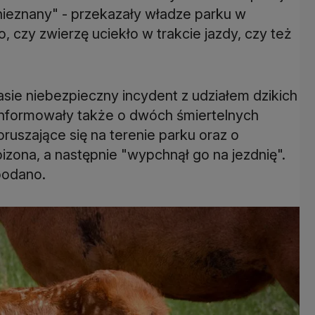
t nieznany" - przekazały władze parku w
czy zwierzę uciekło w trakcie jazdy, czy też
asie niebezpieczny incydent z udziałem dzikich
informowały także o dwóch śmiertelnych
ruszające się na terenie parku oraz o
izona, a następnie "wypchnął go na jezdnię".
podano.