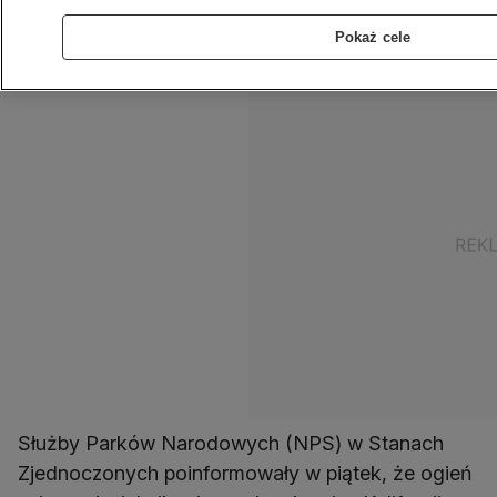
zajmuje obszar o powierzchni ponad 34 tysięcy
Pokaż cele
hektarów.
Służby Parków Narodowych (NPS) w Stanach
Zjednoczonych poinformowały w piątek, że ogień