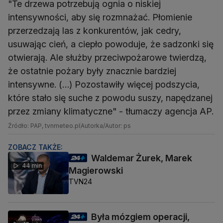
"Te drzewa potrzebują ognia o niskiej
intensywności, aby się rozmnażać. Płomienie
przerzedzają las z konkurentów, jak cedry,
usuwając cień, a ciepło powoduje, że sadzonki się
otwierają. Ale służby przeciwpożarowe twierdzą,
że ostatnie pożary były znacznie bardziej
intensywne. (…) Pozostawiły więcej podszycia,
które stało się suche z powodu suszy, napędzanej
przez zmiany klimatyczne" - tłumaczy agencja AP.
Źródło: PAP, tvnmeteo.pl
Autorka/Autor: ps
ZOBACZ TAKŻE:
Waldemar Żurek, Marek
44 min
Magierowski
TVN24
Była mózgiem operacji,