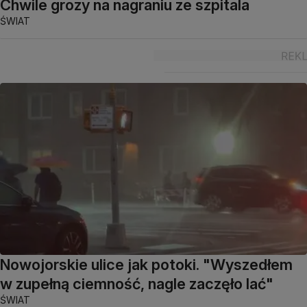
Chwile grozy na nagraniu ze szpitala
ŚWIAT
Nowojorskie ulice jak potoki. "Wyszedłem
w zupełną ciemność, nagle zaczęło lać"
ŚWIAT