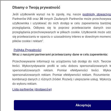
Dbamy o Twoją prywatność
Jeśli użytkownik wyrazi na to zgodę, my, nasze
podmioty stowarzys
Partnerów IAB oraz
30
innych Zaufanych Partnerów może przechowywa
METEO
użytkownika i uzyskiwać do nich dostęp w celu zapewnienia bardzi
przeglądania. Odbywa się to poprzez przetwarzanie danych os
przeglądania przechowywanych w plikach cookie. Użytkownik może udzie
ŚWIAT
się przetwarzaniu w oparciu o uzasadniony interes w dowolnym momencie
plików cookie i reklam”.
Pożary w Kalifornii. Olbrzymie sekwoje
Polityka Prywatności
w ogniu, mogły spłonąć setki drzew
Wraz z naszymi partnerami przetwarzamy dane w celu zapewnienia:
Przechowywanie informacji na urządzeniu lub dostęp do nich. Tworzeni
9.10.2021, 08:38
treści. Wykorzystywanie profili w celu doboru spersonalizowanych tr
spersonalizowanych reklam. Pomiar efektywności treści. Wyko
spersonalizowanych reklam. Pomiar efektywności reklam. Rozumienie o
Udostępnij
kombinacji danych z różnych źródeł. Rozwój i ulepszanie usług. Wykor
do wyboru reklam.
Setki gigantycznych sekwoi w Kalifornii mogły
Lista partnerów (dostawców)
zostać zniszczone przez pożary przetaczające
się przez lasy w Sierra Nevada - informują Służby
Parków Narodowych (NPS). Jak przekazano w
Akceptuję
komunikacie "ogień o dużej intensywności"