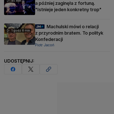
45 min
a później zaginęła z fortuną.
"Istnieje jeden konkretny trop"
Machulski mówi o relacji
1 godz 6 min
z przyrodnim bratem. To polityk
Konfederacji
Piotr Jacoń
UDOSTĘPNIJ: