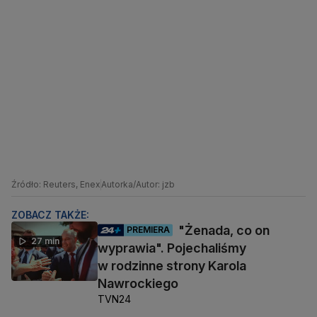
Źródło: Reuters, Enex
Autorka/Autor: jzb
ZOBACZ TAKŻE:
"Żenada, co on
PREMIERA
27 min
wyprawia". Pojechaliśmy
w rodzinne strony Karola
Nawrockiego
TVN24