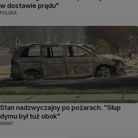
w dostawie prądu"
POLSKA
Stan nadzwyczajny po pożarach. "Słup
dymu był tuż obok"
ŚWIAT