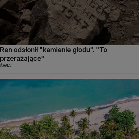
Ren odsłonił "kamienie głodu". "To
przerażające"
ŚWIAT