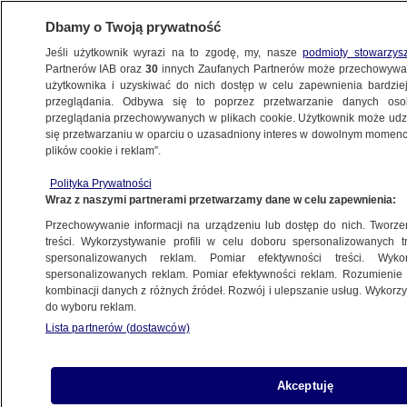
Dbamy o Twoją prywatność
Jeśli użytkownik wyrazi na to zgodę, my, nasze
podmioty stowarzys
Partnerów IAB oraz
30
innych Zaufanych Partnerów może przechowywa
METEO
użytkownika i uzyskiwać do nich dostęp w celu zapewnienia bardzi
przeglądania. Odbywa się to poprzez przetwarzanie danych os
przeglądania przechowywanych w plikach cookie. Użytkownik może udzie
ŚWIAT
się przetwarzaniu w oparciu o uzasadniony interes w dowolnym momencie
plików cookie i reklam”.
Akropol zamknięty na kilka godzin
Polityka Prywatności
z powodu upałów
Wraz z naszymi partnerami przetwarzamy dane w celu zapewnienia:
Przechowywanie informacji na urządzeniu lub dostęp do nich. Tworzeni
22.07.2025, 18:49
treści. Wykorzystywanie profili w celu doboru spersonalizowanych tr
spersonalizowanych reklam. Pomiar efektywności treści. Wyko
spersonalizowanych reklam. Pomiar efektywności reklam. Rozumienie o
Udostępnij
kombinacji danych z różnych źródeł. Rozwój i ulepszanie usług. Wykor
do wyboru reklam.
Lista partnerów (dostawców)
Akceptuję