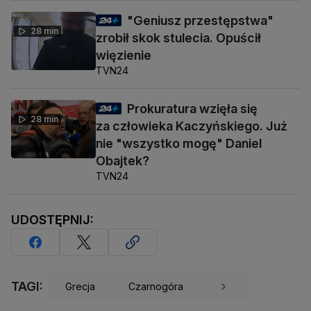
"Geniusz przestępstwa"
28 min
zrobił skok stulecia. Opuścił
więzienie
TVN24
Prokuratura wzięła się
28 min
za człowieka Kaczyńskiego. Już
nie "wszystko mogę" Daniel
Obajtek?
TVN24
UDOSTĘPNIJ:
TAGI:
Grecja
Czarnogóra