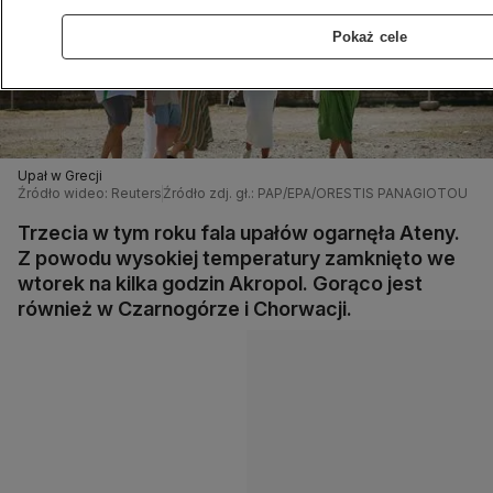
Pokaż cele
Upał w Grecji
Źródło wideo: Reuters
Źródło zdj. gł.: PAP/EPA/ORESTIS PANAGIOTOU
Trzecia w tym roku fala upałów ogarnęła Ateny.
Z powodu wysokiej temperatury zamknięto we
wtorek na kilka godzin Akropol. Gorąco jest
również w Czarnogórze i Chorwacji.