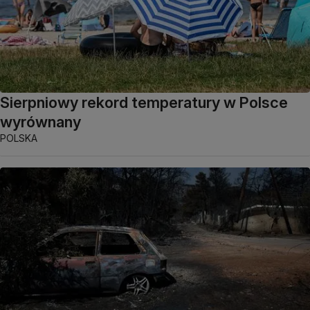
Sierpniowy rekord temperatury w Polsce
wyrównany
POLSKA