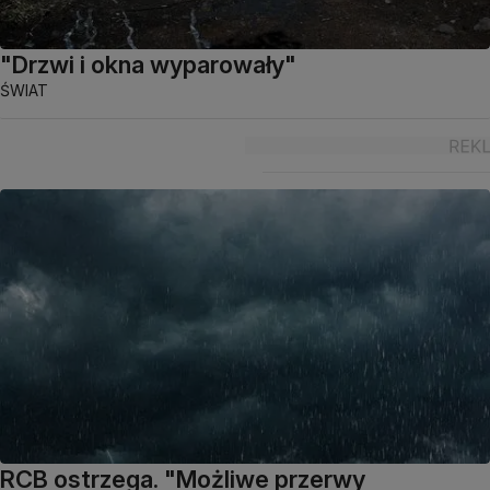
"Drzwi i okna wyparowały"
ŚWIAT
RCB ostrzega. "Możliwe przerwy