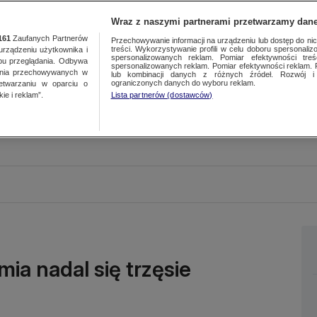
Wraz z naszymi partnerami przetwarzamy dane
161
Zaufanych Partnerów
Przechowywanie informacji na urządzeniu lub dostęp do nich.
treści. Wykorzystywanie profili w celu doboru spersonalizo
ządzeniu użytkownika i
spersonalizowanych reklam. Pomiar efektywności treś
bu przeglądania. Odbywa
spersonalizowanych reklam. Pomiar efektywności reklam. 
ania przechowywanych w
lub kombinacji danych z różnych źródeł. Rozwój i 
ograniczonych danych do wyboru reklam.
zetwarzaniu w oparciu o
ie i reklam”.
Lista partnerów (dostawców)
ia nadal się trzęsie