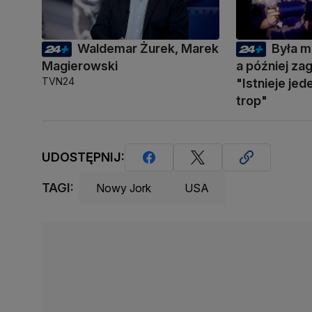
Waldemar Żurek, Marek
Była m
Magierowski
a później zag
TVN24
"Istnieje je
trop"
UDOSTĘPNIJ:
TAGI:
Nowy Jork
USA