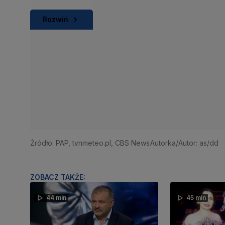
Rozwiń
Źródło: PAP, tvnmeteo.pl, CBS News
Autorka/Autor: as/dd
ZOBACZ TAKŻE:
44 min
45 min