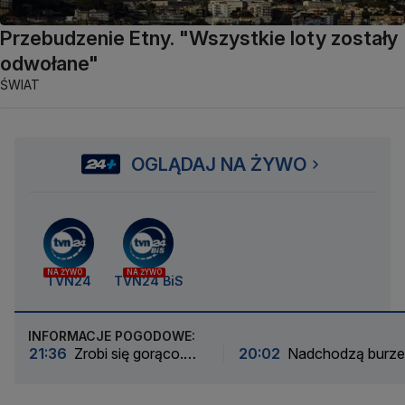
Przebudzenie Etny. "Wszystkie loty zostały
odwołane"
ŚWIAT
OGLĄDAJ NA ŻYWO
NA ŻYWO
NA ŻYWO
TVN24
TVN24 BiS
INFORMACJE POGODOWE:
21:36
Zrobi się gorąco.
20:02
Nadchodzą burze
Alarmy w 14
ulewami i gradem. Radar i
województwach
mapa opadów