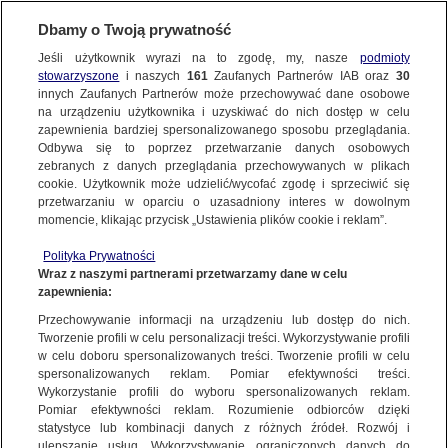
Dbamy o Twoją prywatność
METEO
Jeśli użytkownik wyrazi na to zgodę, my, nasze
podmioty
stowarzyszone
i naszych
161
Zaufanych Partnerów IAB oraz
30
ŚWIAT
innych Zaufanych Partnerów może przechowywać dane osobowe
na urządzeniu użytkownika i uzyskiwać do nich dostęp w celu
Wzrósł tragiczny bilans powodzi
zapewnienia bardziej spersonalizowanego sposobu przeglądania.
w Australii. Nakazy ewakuacji i zamknięte
Odbywa się to poprzez przetwarzanie danych osobowych
zebranych z danych przeglądania przechowywanych w plikach
plaże
cookie. Użytkownik może udzielić/wycofać zgodę i sprzeciwić się
przetwarzaniu w oparciu o uzasadniony interes w dowolnym
27.02.2022, 07:45
momencie, klikając przycisk „Ustawienia plików cookie i reklam”.
Polityka Prywatności
Udostępnij
Wraz z naszymi partnerami przetwarzamy dane w celu
zapewnienia:
Przez stan Queensland przetoczyły się silne
Przechowywanie informacji na urządzeniu lub dostęp do nich.
Tworzenie profili w celu personalizacji treści. Wykorzystywanie profili
burze. Z powodu ulewnego deszczu doszło do
w celu doboru spersonalizowanych treści. Tworzenie profili w celu
rozległych powodzi, w których życie straciło
spersonalizowanych reklam. Pomiar efektywności treści.
siedem osób. Władze zdecydowały o wydaniu
Wykorzystanie profili do wyboru spersonalizowanych reklam.
nakazów ewakuacji dla setek mieszkańców oraz
Pomiar efektywności reklam. Rozumienie odbiorców dzięki
statystyce lub kombinacji danych z różnych źródeł. Rozwój i
zamknięciu atrakcji turystycznych i plaż.
ulepszanie usług. Wykorzystywanie ograniczonych danych do