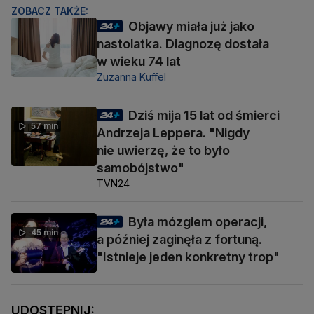
ZOBACZ TAKŻE:
Objawy miała już jako
nastolatka. Diagnozę dostała
w wieku 74 lat
Zuzanna Kuffel
Dziś mija 15 lat od śmierci
57 min
Andrzeja Leppera. "Nigdy
nie uwierzę, że to było
samobójstwo"
TVN24
Była mózgiem operacji,
45 min
a później zaginęła z fortuną.
"Istnieje jeden konkretny trop"
UDOSTĘPNIJ: