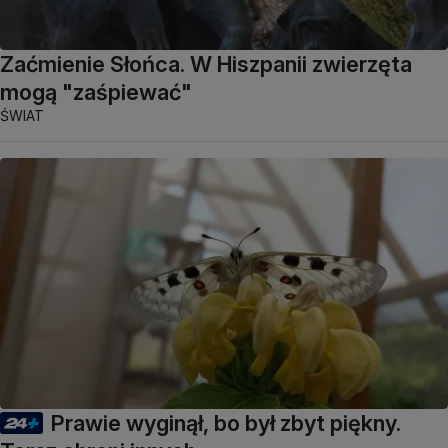
Zaćmienie Słońca. W Hiszpanii zwierzęta
mogą "zaśpiewać"
ŚWIAT
Prawie wyginął, bo był zbyt piękny.