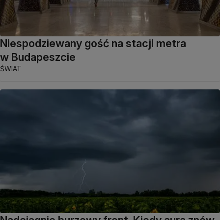
Niespodziewany gość na stacji metra
w Budapeszcie
ŚWIAT
Nadciągnie burzowy front. Kiedy aura znów