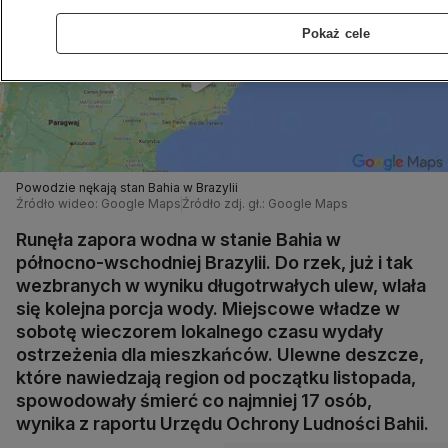
Pokaż cele
Powodzie nękają stan Bahia w Brazylii
Źródło wideo: Google Maps
Źródło zdj. gł.: Google Maps
Runęła zapora wodna w stanie Bahia w
północno-wschodniej Brazylii. Do rzek, już i tak
wezbranych w wyniku długotrwałych ulew, wlała
się kolejna porcja wody. Miejscowe władze w
sobotę wieczorem lokalnego czasu wydały
ostrzeżenia dla mieszkańców. Ulewne deszcze,
które nawiedzają region od początku listopada,
spowodowały śmierć co najmniej 17 osób,
wynika z raportu Urzędu Ochrony Ludności Bahii.