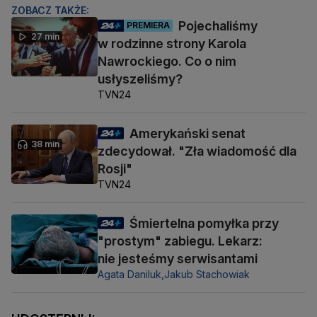
ZOBACZ TAKŻE:
Pojechaliśmy
PREMIERA
27 min
w rodzinne strony Karola
Nawrockiego. Co o nim
usłyszeliśmy?
TVN24
Amerykański senat
38 min
zdecydował. "Zła wiadomość dla
Rosji"
TVN24
Śmiertelna pomyłka przy
"prostym" zabiegu. Lekarz:
nie jesteśmy serwisantami
Agata Daniluk,
Jakub Stachowiak