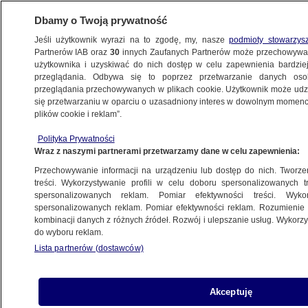
Dbamy o Twoją prywatność
Jeśli użytkownik wyrazi na to zgodę, my, nasze
podmioty stowarzys
Partnerów IAB oraz
30
innych Zaufanych Partnerów może przechowywa
METEO
użytkownika i uzyskiwać do nich dostęp w celu zapewnienia bardzi
przeglądania. Odbywa się to poprzez przetwarzanie danych os
przeglądania przechowywanych w plikach cookie. Użytkownik może udzie
ŚWIAT
się przetwarzaniu w oparciu o uzasadniony interes w dowolnym momencie
plików cookie i reklam”.
Brazylia, stan Bahia. Pękła tama po wielu
Polityka Prywatności
dniach ulew. "Mieszkańcy powinni się
Wraz z naszymi partnerami przetwarzamy dane w celu zapewnienia:
pilnie ewakuować"
Przechowywanie informacji na urządzeniu lub dostęp do nich. Tworzeni
treści. Wykorzystywanie profili w celu doboru spersonalizowanych tr
26.12.2021, 14:13
spersonalizowanych reklam. Pomiar efektywności treści. Wyko
spersonalizowanych reklam. Pomiar efektywności reklam. Rozumienie o
kombinacji danych z różnych źródeł. Rozwój i ulepszanie usług. Wykor
Udostępnij
do wyboru reklam.
Lista partnerów (dostawców)
Akceptuję