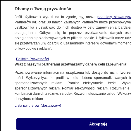
Dbamy o Twoją prywatność
Jeśli użytkownik wyrazi na to zgodę, my, nasze
podmioty stowarzys
Partnerów IAB oraz
30
innych Zaufanych Partnerów może przechowywa
METEO
użytkownika i uzyskiwać do nich dostęp w celu zapewnienia bardzi
przeglądania. Odbywa się to poprzez przetwarzanie danych os
przeglądania przechowywanych w plikach cookie. Użytkownik może udzie
PROGNOZA
się przetwarzaniu w oparciu o uzasadniony interes w dowolnym momencie
plików cookie i reklam”.
Aura jak na przełomie wiosny i lata.
Polityka Prywatności
To niezbyt dobra wiadomość
Wraz z naszymi partnerami przetwarzamy dane w celu zapewnienia:
Przechowywanie informacji na urządzeniu lub dostęp do nich. Tworzeni
20.05.2024, 07:51
treści. Wykorzystywanie profili w celu doboru spersonalizowanych tr
spersonalizowanych reklam. Pomiar efektywności treści. Wyko
spersonalizowanych reklam. Pomiar efektywności reklam. Rozumienie o
Udostępnij
kombinacji danych z różnych źródeł. Rozwój i ulepszanie usług. Wykor
do wyboru reklam.
Lista partnerów (dostawców)
Akceptuję