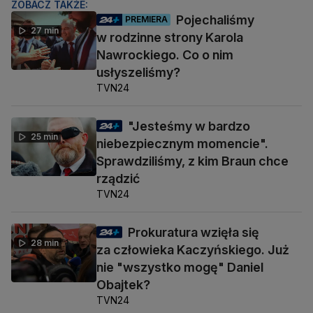
ZOBACZ TAKŻE:
Pojechaliśmy
PREMIERA
27 min
w rodzinne strony Karola
Nawrockiego. Co o nim
usłyszeliśmy?
TVN24
"Jesteśmy w bardzo
25 min
niebezpiecznym momencie".
Sprawdziliśmy, z kim Braun chce
rządzić
TVN24
Prokuratura wzięła się
28 min
za człowieka Kaczyńskiego. Już
nie "wszystko mogę" Daniel
Obajtek?
TVN24