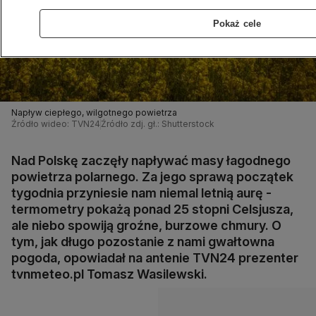
Pokaż cele
Napływ ciepłego, wilgotnego powietrza
Źródło wideo: TVN24
Źródło zdj. gł.: Shutterstock
Nad Polskę zaczęły napływać masy łagodnego
powietrza polarnego. Za jego sprawą początek
tygodnia przyniesie nam niemal letnią aurę -
termometry pokażą ponad 25 stopni Celsjusza,
ale niebo spowiją groźne, burzowe chmury. O
tym, jak długo pozostanie z nami gwałtowna
pogoda, opowiadał na antenie TVN24 prezenter
tvnmeteo.pl Tomasz Wasilewski.