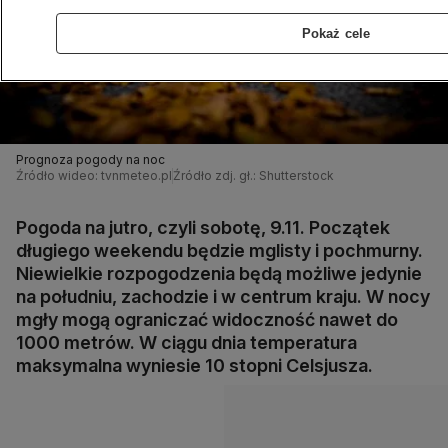
Pokaż cele
Prognoza pogody na noc
Źródło wideo: tvnmeteo.pl
Źródło zdj. gł.: Shutterstock
Pogoda na jutro, czyli sobotę, 9.11. Początek
długiego weekendu będzie mglisty i pochmurny.
Niewielkie rozpogodzenia będą możliwe jedynie
na południu, zachodzie i w centrum kraju. W nocy
mgły mogą ograniczać widoczność nawet do
1000 metrów. W ciągu dnia temperatura
maksymalna wyniesie 10 stopni Celsjusza.