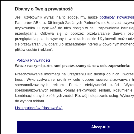
Dbamy o Twoją prywatność
Jeśli użytkownik wyrazi na to zgodę, my, nasze
podmioty stowarzys
Partnerów IAB oraz
30
innych Zaufanych Partnerów może przechowywa
METEO
użytkownika i uzyskiwać do nich dostęp w celu zapewnienia bardzi
przeglądania. Odbywa się to poprzez przetwarzanie danych os
przeglądania przechowywanych w plikach cookie. Użytkownik może udzie
PROGNOZA
się przetwarzaniu w oparciu o uzasadniony interes w dowolnym momencie
plików cookie i reklam”.
Pogoda na jutro - sobota, 9.11. Mglista noc,
Polityka Prywatności
pochmurny dzień
Wraz z naszymi partnerami przetwarzamy dane w celu zapewnienia:
Przechowywanie informacji na urządzeniu lub dostęp do nich. Tworzeni
8.11.2024, 18:51
treści. Wykorzystywanie profili w celu doboru spersonalizowanych tr
spersonalizowanych reklam. Pomiar efektywności treści. Wyko
spersonalizowanych reklam. Pomiar efektywności reklam. Rozumienie o
Udostępnij
kombinacji danych z różnych źródeł. Rozwój i ulepszanie usług. Wykor
do wyboru reklam.
Lista partnerów (dostawców)
Akceptuję