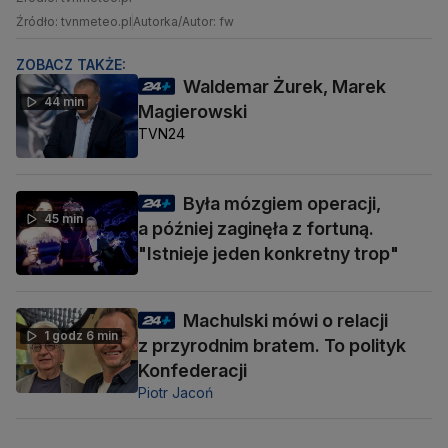
Źródło: tvnmeteo.pl
Autorka/Autor: fw
ZOBACZ TAKŻE:
Waldemar Żurek, Marek
44 min
Magierowski
TVN24
Była mózgiem operacji,
45 min
a później zaginęła z fortuną.
"Istnieje jeden konkretny trop"
Machulski mówi o relacji
1 godz 6 min
z przyrodnim bratem. To polityk
Konfederacji
Piotr Jacoń