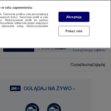
 w celu zapewnienia:
 Tworzenie profili w celu personalizacji
Akceptuję
wanych treści. Tworzenie profili w celu
ci. Wykorzystanie profili do wyboru
Rozumienie odbiorców dzięki statystyce
ulepszanie usług. Wykorzystywanie
Pokaż cele
SUBSKRYBUJ
Przejdź do
Szukaj
Zaloguj się
Menu
Czytaj
Słuchaj
Oglądaj
OGLĄDAJ NA ŻYWO