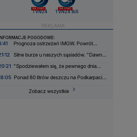
NA ŻYWO
NA ŻYWO
TVN24
TVN24 BiS
INFORMACJE POGODOWE:
6:41
Prognoza ostrzeżeń IMGW. Powrót
skwaru na horyzoncie
21:12
Silne burze u naszych sąsiadów. "Dawno
nie było tak intensywnego okresu"
20:21
"Spodziewałem się, że pewnego dnia
nadejdzie nasza kolej"
18:05
Ponad 80 litrów deszczu na Podkarpaciu.
Ulice Rzeszowa jak rzeki
Zobacz wszystkie