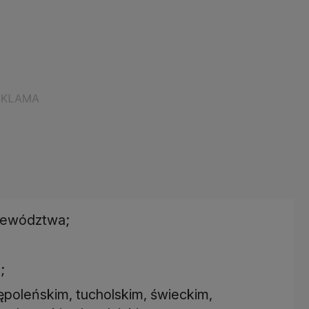
ojewództwa;
;
ępoleńskim, tucholskim, świeckim,