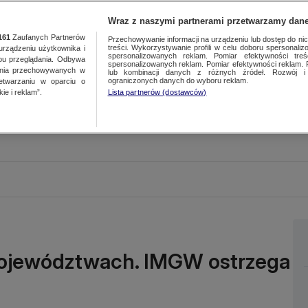
Wraz z naszymi partnerami przetwarzamy dane
161
Zaufanych Partnerów
Przechowywanie informacji na urządzeniu lub dostęp do nich.
treści. Wykorzystywanie profili w celu doboru spersonalizo
ządzeniu użytkownika i
spersonalizowanych reklam. Pomiar efektywności treś
bu przeglądania. Odbywa
spersonalizowanych reklam. Pomiar efektywności reklam. 
ania przechowywanych w
lub kombinacji danych z różnych źródeł. Rozwój i 
ograniczonych danych do wyboru reklam.
zetwarzaniu w oparciu o
ie i reklam”.
Lista partnerów (dostawców)
województwach. IMGW ostrzega