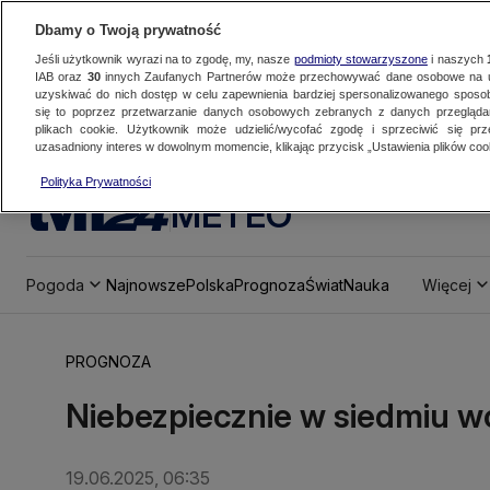
Dbamy o Twoją prywatność
Jeśli użytkownik wyrazi na to zgodę, my, nasze
podmioty stowarzyszone
i naszych
IAB oraz
30
innych Zaufanych Partnerów może przechowywać dane osobowe na ur
uzyskiwać do nich dostęp w celu zapewnienia bardziej spersonalizowanego sposo
się to poprzez przetwarzanie danych osobowych zebranych z danych przegląd
plikach cookie. Użytkownik może udzielić/wycofać zgodę i sprzeciwić się pr
uzasadniony interes w dowolnym momencie, klikając przycisk „Ustawienia plików cook
Polityka Prywatności
METEO
Pogoda
Najnowsze
Polska
Prognoza
Świat
Nauka
Więcej
PROGNOZA
Niebezpiecznie w siedmiu 
19.06.2025, 06:35