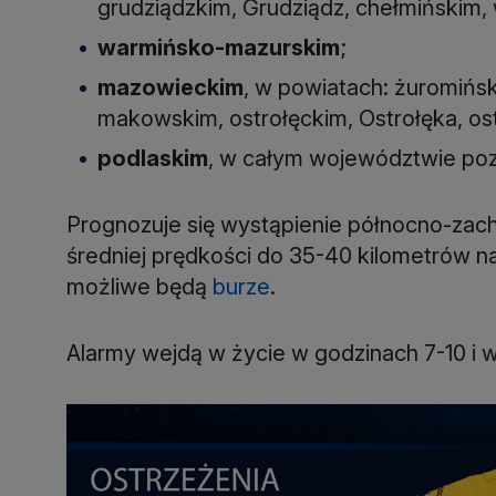
grudziądzkim, Grudziądz, chełmińskim,
warmińsko-mazurskim
;
mazowieckim
, w powiatach: żuromińs
makowskim, ostrołęckim, Ostrołęka, os
podlaskim
, w całym województwie poz
Prognozuje się wystąpienie północno-zach
średniej prędkości do 35-40 kilometrów n
możliwe będą
burze
.
Alarmy wejdą w życie w godzinach 7-10 i 