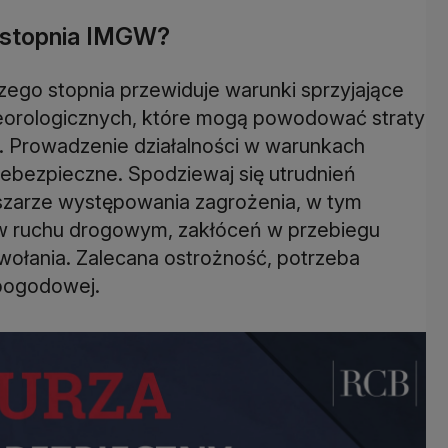
o stopnia IMGW?
zego stopnia przewiduje warunki sprzyjające
eorologicznych, które mogą powodować straty
a. Prowadzenie działalności w warunkach
 niebezpieczne. Spodziewaj się utrudnień
szarze występowania zagrożenia, w tym
w ruchu drogowym, zakłóceń w przebiegu
wołania. Zalecana ostrożność, potrzeba
 pogodowej.