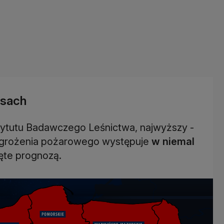
asach
tytutu Badawczego Leśnictwa, najwyższy -
agrożenia pożarowego występuje
w niemal
jęte prognozą.