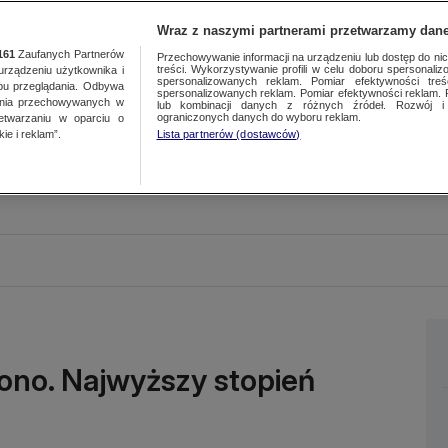
Wraz z naszymi partnerami przetwarzamy dane
161
Zaufanych Partnerów
Przechowywanie informacji na urządzeniu lub dostęp do nich.
treści. Wykorzystywanie profili w celu doboru spersonalizo
ządzeniu użytkownika i
spersonalizowanych reklam. Pomiar efektywności treś
bu przeglądania. Odbywa
spersonalizowanych reklam. Pomiar efektywności reklam. 
ania przechowywanych w
lub kombinacji danych z różnych źródeł. Rozwój i 
ograniczonych danych do wyboru reklam.
zetwarzaniu w oparciu o
ie i reklam”.
Lista partnerów (dostawców)
ono. Najwyższy stopień