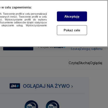
 w celu zapewnienia:
 Tworzenie profili w celu personalizacji
Akceptuję
wanych treści. Tworzenie profili w celu
ci. Wykorzystanie profili do wyboru
Rozumienie odbiorców dzięki statystyce
ulepszanie usług. Wykorzystywanie
Pokaż cele
SUBSKRYBUJ
Przejdź do
Szukaj
Zaloguj się
Menu
Czytaj
Słuchaj
Oglądaj
OGLĄDAJ NA ŻYWO