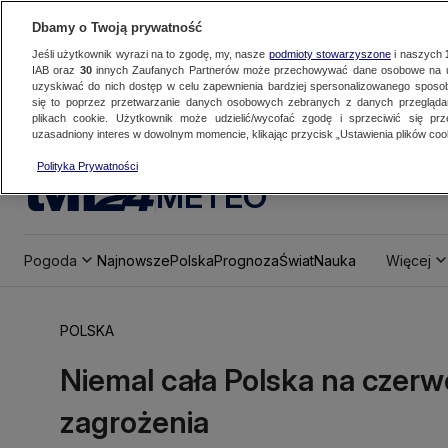
Dbamy o Twoją prywatność
Jeśli użytkownik wyrazi na to zgodę, my, nasze
podmioty stowarzyszone
i naszych
IAB oraz
30
innych Zaufanych Partnerów może przechowywać dane osobowe na ur
uzyskiwać do nich dostęp w celu zapewnienia bardziej spersonalizowanego sposo
się to poprzez przetwarzanie danych osobowych zebranych z danych przegląd
plikach cookie. Użytkownik może udzielić/wycofać zgodę i sprzeciwić się pr
uzasadniony interes w dowolnym momencie, klikając przycisk „Ustawienia plików cook
Polityka Prywatności
METEO
Pogoda
Najnowsze
Polska
Prognoza
Świat
Nauka
Więcej
POLSKA
Niemal cała Polska na czerw
zagrożenia