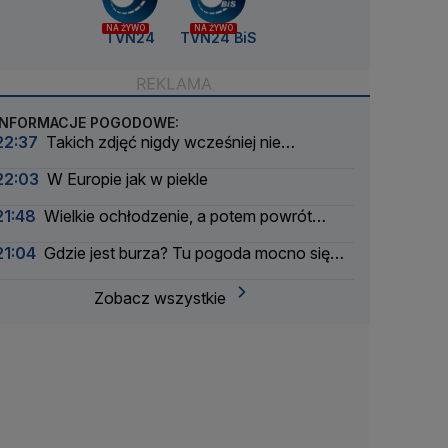
NA ŻYWO
NA ŻYWO
TVN24
TVN24 BiS
INFORMACJE POGODOWE:
22:37
Takich zdjęć nigdy wcześniej nie
wykonano
22:03
W Europie jak w piekle
21:48
Wielkie ochłodzenie, a potem powrót
upału
21:04
Gdzie jest burza? Tu pogoda mocno się
pogorszyła
Zobacz wszystkie