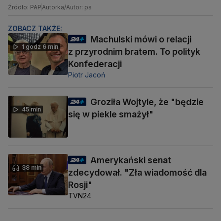
Źródło: PAP
Autorka/Autor: ps
ZOBACZ TAKŻE:
Machulski mówi o relacji
1 godz 6 min
z przyrodnim bratem. To polityk
Konfederacji
Piotr Jacoń
Groziła Wojtyle, że "będzie
45 min
się w piekle smażył"
Amerykański senat
38 min
zdecydował. "Zła wiadomość dla
Rosji"
TVN24