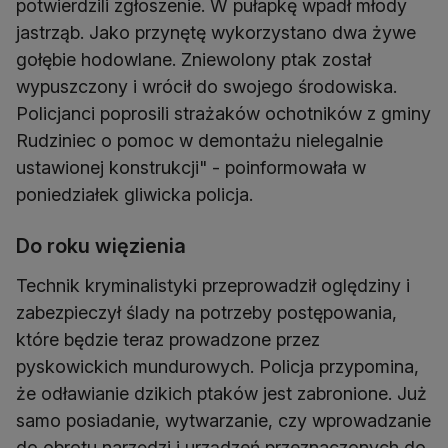
potwierdzili zgłoszenie. W pułapkę wpadł młody
jastrząb. Jako przynętę wykorzystano dwa żywe
gołębie hodowlane. Zniewolony ptak został
wypuszczony i wrócił do swojego środowiska.
Policjanci poprosili strażaków ochotników z gminy
Rudziniec o pomoc w demontażu nielegalnie
ustawionej konstrukcji" - poinformowała w
poniedziałek gliwicka policja.
Do roku więzienia
Technik kryminalistyki przeprowadził oględziny i
zabezpieczył ślady na potrzeby postępowania,
które będzie teraz prowadzone przez
pyskowickich mundurowych. Policja przypomina,
że odławianie dzikich ptaków jest zabronione. Już
samo posiadanie, wytwarzanie, czy wprowadzanie
do obrotu narzędzi i urządzeń przeznaczonych do