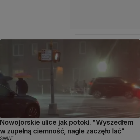
Nowojorskie ulice jak potoki. "Wyszedłem
w zupełną ciemność, nagle zaczęło lać"
ŚWIAT