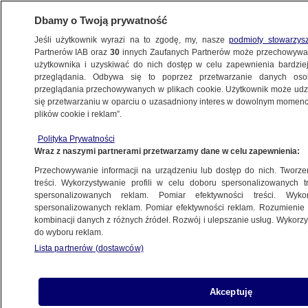
Dbamy o Twoją prywatność
Jeśli użytkownik wyrazi na to zgodę, my, nasze
podmioty stowarzys
Partnerów IAB oraz
30
innych Zaufanych Partnerów może przechowywa
METEO
użytkownika i uzyskiwać do nich dostęp w celu zapewnienia bardzi
przeglądania. Odbywa się to poprzez przetwarzanie danych os
przeglądania przechowywanych w plikach cookie. Użytkownik może udzie
POLSKA
się przetwarzaniu w oparciu o uzasadniony interes w dowolnym momencie
plików cookie i reklam”.
Jastrząb wpadł w zastawioną pułapkę.
Polityka Prywatności
"Jako przynętę wykorzystano dwa żywe
Wraz z naszymi partnerami przetwarzamy dane w celu zapewnienia:
gołębie"
Przechowywanie informacji na urządzeniu lub dostęp do nich. Tworzeni
treści. Wykorzystywanie profili w celu doboru spersonalizowanych tr
8.05.2023, 21:51
spersonalizowanych reklam. Pomiar efektywności treści. Wyko
spersonalizowanych reklam. Pomiar efektywności reklam. Rozumienie o
kombinacji danych z różnych źródeł. Rozwój i ulepszanie usług. Wykor
Udostępnij
do wyboru reklam.
Lista partnerów (dostawców)
Akceptuję