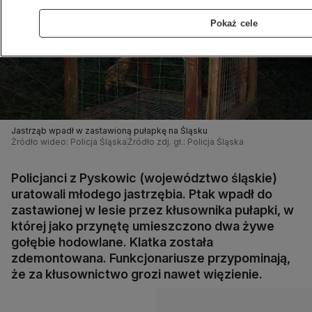
Pokaż cele
Jastrząb wpadł w zastawioną pułapkę na Śląsku
Źródło wideo: Policja Śląska
Źródło zdj. gł.: Policja Śląska
Policjanci z Pyskowic (województwo śląskie)
uratowali młodego jastrzębia. Ptak wpadł do
zastawionej w lesie przez kłusownika pułapki, w
której jako przynętę umieszczono dwa żywe
gołębie hodowlane. Klatka została
zdemontowana. Funkcjonariusze przypominają,
że za kłusownictwo grozi nawet więzienie.