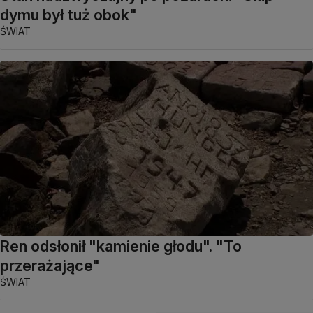
dymu był tuż obok"
ŚWIAT
Ren odsłonił "kamienie głodu". "To
przerażające"
ŚWIAT