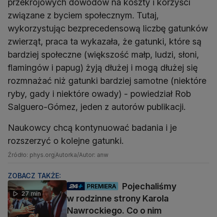
przekrojowych dowodów na koszty i korzyści
związane z byciem społecznym. Tutaj,
wykorzystując bezprecedensową liczbę gatunków
zwierząt, praca ta wykazała, że gatunki, które są
bardziej społeczne (większość małp, ludzi, słoni,
flamingów i papug) żyją dłużej i mogą dłużej się
rozmnażać niż gatunki bardziej samotne (niektóre
ryby, gady i niektóre owady) - powiedział Rob
Salguero-Gómez, jeden z autorów publikacji.
Naukowcy chcą kontynuować badania i je
rozszerzyć o kolejne gatunki.
Źródło: phys.org
Autorka/Autor: anw
ZOBACZ TAKŻE:
Pojechaliśmy
PREMIERA
27 min
w rodzinne strony Karola
Nawrockiego. Co o nim