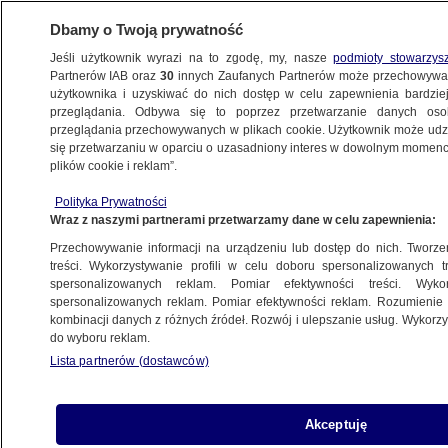
Dbamy o Twoją prywatność
Jeśli użytkownik wyrazi na to zgodę, my, nasze
podmioty stowarzys
Partnerów IAB oraz
30
innych Zaufanych Partnerów może przechowywa
METEO
użytkownika i uzyskiwać do nich dostęp w celu zapewnienia bardzi
przeglądania. Odbywa się to poprzez przetwarzanie danych os
przeglądania przechowywanych w plikach cookie. Użytkownik może udzie
NAUKA
się przetwarzaniu w oparciu o uzasadniony interes w dowolnym momencie
plików cookie i reklam”.
Życie w społeczności wydłuża życie
Polityka Prywatności
Wraz z naszymi partnerami przetwarzamy dane w celu zapewnienia:
28.10.2024, 09:15
Przechowywanie informacji na urządzeniu lub dostęp do nich. Tworzeni
treści. Wykorzystywanie profili w celu doboru spersonalizowanych tr
Udostępnij
spersonalizowanych reklam. Pomiar efektywności treści. Wyko
spersonalizowanych reklam. Pomiar efektywności reklam. Rozumienie o
kombinacji danych z różnych źródeł. Rozwój i ulepszanie usług. Wykor
do wyboru reklam.
Lista partnerów (dostawców)
Akceptuję