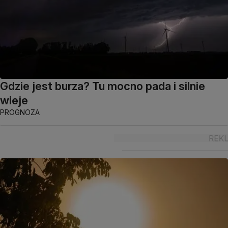
Gdzie jest burza? Tu mocno pada i silnie
wieje
PROGNOZA