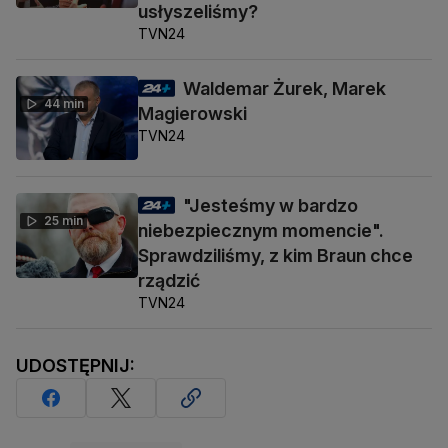
usłyszeliśmy?
TVN24
Waldemar Żurek, Marek
44 min
Magierowski
TVN24
"Jesteśmy w bardzo
25 min
niebezpiecznym momencie".
Sprawdziliśmy, z kim Braun chce
rządzić
TVN24
UDOSTĘPNIJ: