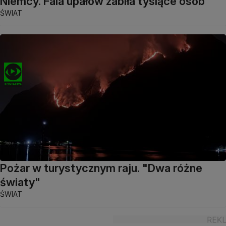
Niemcy. Fala upałów zabiła tysiące osób
ŚWIAT
Pożar w turystycznym raju. "Dwa różne
światy"
ŚWIAT