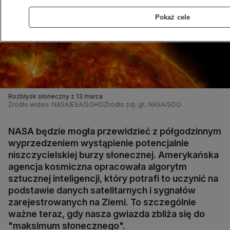
Pokaż cele
Rozbłysk słoneczny z 13 marca
Źródło wideo: NASA/ESA/SOHO
Źródło zdj. gł.: NASA/SDO
NASA będzie mogła przewidzieć z półgodzinnym
wyprzedzeniem wystąpienie potencjalnie
niszczycielskiej burzy słonecznej. Amerykańska
agencja kosmiczna opracowała algorytm
sztucznej inteligencji, który potrafi to uczynić na
podstawie danych satelitarnych i sygnałów
zarejestrowanych na Ziemi. To szczególnie
ważne teraz, gdy nasza gwiazda zbliża się do
"maksimum słonecznego".