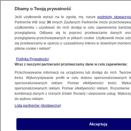
Dbamy o Twoją prywatność
Jeśli użytkownik wyrazi na to zgodę, my, nasze
podmioty stowarzys
Partnerów IAB oraz
30
innych Zaufanych Partnerów może przechowywa
METEO
użytkownika i uzyskiwać do nich dostęp w celu zapewnienia bardzi
przeglądania. Odbywa się to poprzez przetwarzanie danych os
przeglądania przechowywanych w plikach cookie. Użytkownik może udzie
NAUKA
się przetwarzaniu w oparciu o uzasadniony interes w dowolnym momencie
plików cookie i reklam”.
NASA potrafi wykryć groźną burzę
Polityka Prywatności
słoneczną na pół godziny przed jej
Wraz z naszymi partnerami przetwarzamy dane w celu zapewnienia:
wystąpieniem
Przechowywanie informacji na urządzeniu lub dostęp do nich. Tworzeni
treści. Wykorzystywanie profili w celu doboru spersonalizowanych tr
16.05.2023, 16:11
spersonalizowanych reklam. Pomiar efektywności treści. Wyko
spersonalizowanych reklam. Pomiar efektywności reklam. Rozumienie o
kombinacji danych z różnych źródeł. Rozwój i ulepszanie usług. Wykor
Udostępnij
do wyboru reklam.
Lista partnerów (dostawców)
Akceptuję