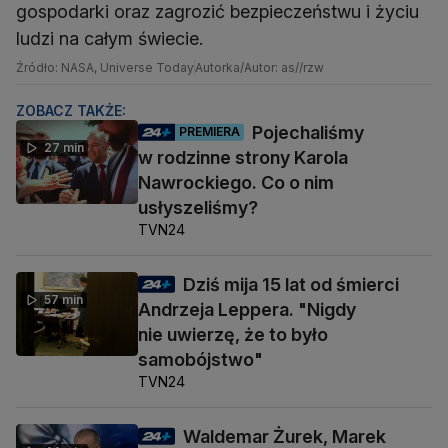
gospodarki oraz zagrozić bezpieczeństwu i życiu
ludzi na całym świecie.
Źródło: NASA, Universe Today
Autorka/Autor: as//rzw
ZOBACZ TAKŻE:
Pojechaliśmy
PREMIERA
27 min
w rodzinne strony Karola
Nawrockiego. Co o nim
usłyszeliśmy?
TVN24
Dziś mija 15 lat od śmierci
57 min
Andrzeja Leppera. "Nigdy
nie uwierzę, że to było
samobójstwo"
TVN24
Waldemar Żurek, Marek