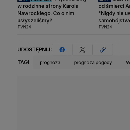
w rodzinne strony Karola
od śmierci A
Nawrockiego. Co o nim
"Nigdy nie u
usłyszeliśmy?
samobójstw
TVN24
TVN24
UDOSTĘPNIJ:
TAGI:
prognoza
prognoza pogody
W