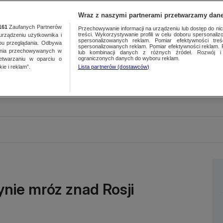
Wraz z naszymi partnerami przetwarzamy dane
161
Zaufanych Partnerów
Przechowywanie informacji na urządzeniu lub dostęp do nich.
treści. Wykorzystywanie profili w celu doboru spersonalizo
ządzeniu użytkownika i
spersonalizowanych reklam. Pomiar efektywności treś
bu przeglądania. Odbywa
spersonalizowanych reklam. Pomiar efektywności reklam. 
ania przechowywanych w
lub kombinacji danych z różnych źródeł. Rozwój i 
ograniczonych danych do wyboru reklam.
zetwarzaniu w oparciu o
ie i reklam”.
Lista partnerów (dostawców)
nie mróz znad Rosji