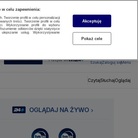
 w celu zapewnienia:
 Tworzenie profili w celu personalizacji
Akceptuję
wanych treści. Tworzenie profili w celu
ci. Wykorzystanie profili do wyboru
Rozumienie odbiorców dzięki statystyce
ulepszanie usług. Wykorzystywanie
Pokaż cele
SUBSKRYBUJ
Przejdź do
Szukaj
Zaloguj się
Menu
Czytaj
Słuchaj
Oglądaj
OGLĄDAJ NA ŻYWO