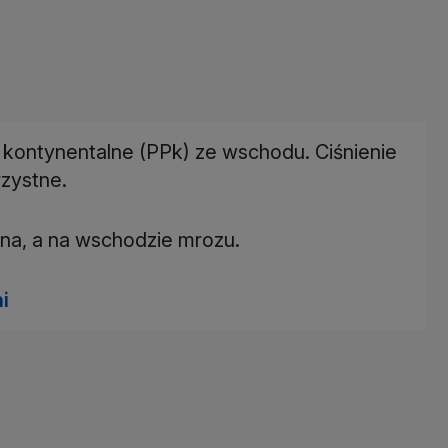
 kontynentalne (PPk) ze wschodu. Ciśnienie
rzystne.
na, a na wschodzie mrozu.
i