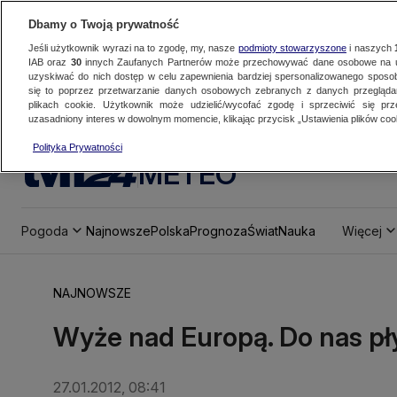
Dbamy o Twoją prywatność
Jeśli użytkownik wyrazi na to zgodę, my, nasze
podmioty stowarzyszone
i naszych
IAB oraz
30
innych Zaufanych Partnerów może przechowywać dane osobowe na ur
uzyskiwać do nich dostęp w celu zapewnienia bardziej spersonalizowanego sposo
się to poprzez przetwarzanie danych osobowych zebranych z danych przegląd
plikach cookie. Użytkownik może udzielić/wycofać zgodę i sprzeciwić się pr
uzasadniony interes w dowolnym momencie, klikając przycisk „Ustawienia plików cook
Polityka Prywatności
METEO
Pogoda
Najnowsze
Polska
Prognoza
Świat
Nauka
Więcej
NAJNOWSZE
Wyże nad Europą. Do nas pły
27.01.2012, 08:41