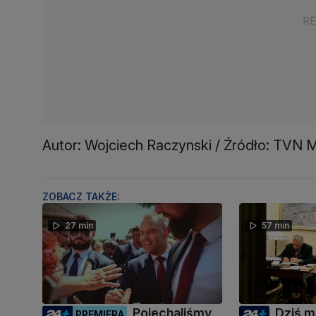
Autor: Wojciech Raczynski / Źródło: TVN 
ZOBACZ TAKŻE:
27 min
57 min
Pojechaliśmy
Dziś mi
PREMIERA