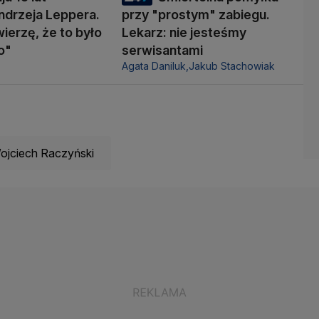
ndrzeja Leppera.
przy "prostym" zabiegu.
wierzę, że to było
Lekarz: nie jesteśmy
o"
serwisantami
Agata Daniluk,
Jakub Stachowiak
ojciech Raczyński