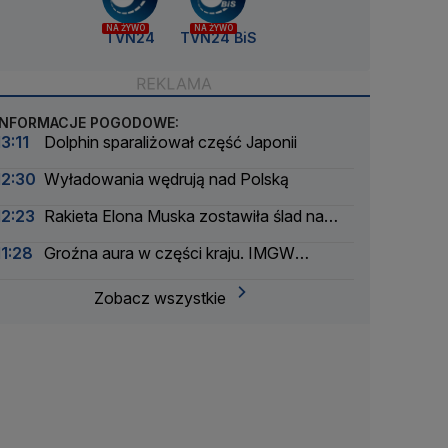
NA ŻYWO
NA ŻYWO
TVN24
TVN24 BiS
INFORMACJE POGODOWE:
13:11
Dolphin sparaliżował część Japonii
12:30
Wyładowania wędrują nad Polską
12:23
Rakieta Elona Muska zostawiła ślad na
Księżycu
11:28
Groźna aura w części kraju. IMGW
ostrzega
Zobacz wszystkie