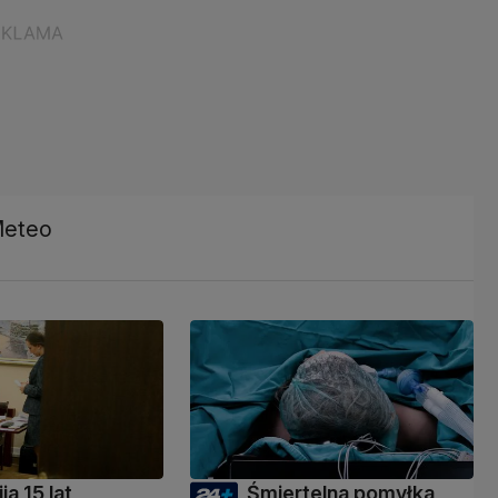
Meteo
ja 15 lat
Śmiertelna pomyłka