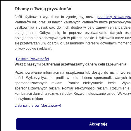
Dbamy o Twoją prywatność
Jeśli użytkownik wyrazi na to zgodę, my, nasze
podmioty stowarzys
Partnerów IAB oraz
30
innych Zaufanych Partnerów może przechowywa
METEO
użytkownika i uzyskiwać do nich dostęp w celu zapewnienia bardzi
przeglądania. Odbywa się to poprzez przetwarzanie danych os
przeglądania przechowywanych w plikach cookie. Użytkownik może udzie
NAJNOWSZE
się przetwarzaniu w oparciu o uzasadniony interes w dowolnym momencie
plików cookie i reklam”.
Czy 30-minutowy trening naprawdę
Polityka Prywatności
pomaga schudnąć?
Wraz z naszymi partnerami przetwarzamy dane w celu zapewnienia:
Przechowywanie informacji na urządzeniu lub dostęp do nich. Tworzeni
18.05.2016, 08:13
treści. Wykorzystywanie profili w celu doboru spersonalizowanych tr
spersonalizowanych reklam. Pomiar efektywności treści. Wyko
spersonalizowanych reklam. Pomiar efektywności reklam. Rozumienie o
Udostępnij
kombinacji danych z różnych źródeł. Rozwój i ulepszanie usług. Wykor
do wyboru reklam.
Lista partnerów (dostawców)
Akceptuję