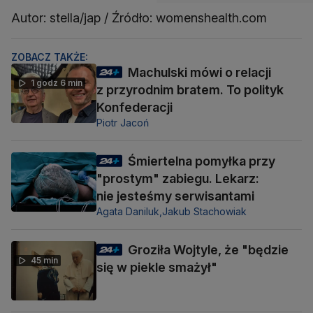
Autor: stella/jap / Źródło: womenshealth.com
ZOBACZ TAKŻE:
Machulski mówi o relacji
1 godz 6 min
z przyrodnim bratem. To polityk
Konfederacji
Piotr Jacoń
Śmiertelna pomyłka przy
"prostym" zabiegu. Lekarz:
nie jesteśmy serwisantami
Agata Daniluk,
Jakub Stachowiak
Groziła Wojtyle, że "będzie
45 min
się w piekle smażył"