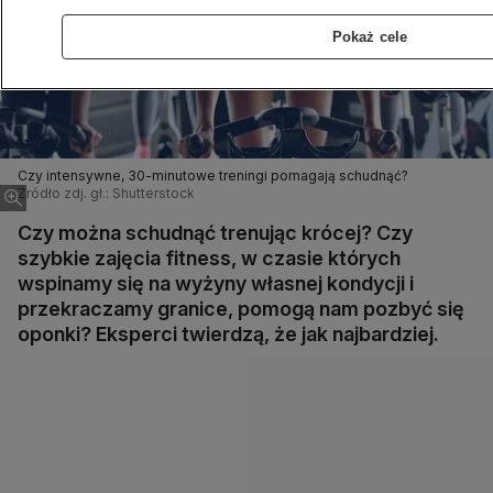
Pokaż cele
Czy intensywne, 30-minutowe treningi pomagają schudnąć?
Źródło zdj. gł.: Shutterstock
Czy można schudnąć trenując krócej? Czy
szybkie zajęcia fitness, w czasie których
wspinamy się na wyżyny własnej kondycji i
przekraczamy granice, pomogą nam pozbyć się
oponki? Eksperci twierdzą, że jak najbardziej.