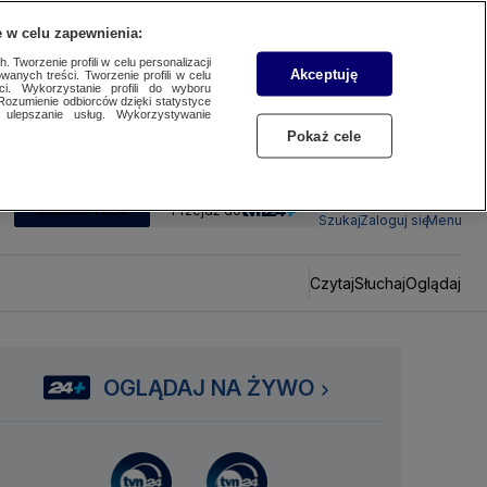
 w celu zapewnienia:
 Tworzenie profili w celu personalizacji
Akceptuję
wanych treści. Tworzenie profili w celu
ci. Wykorzystanie profili do wyboru
Rozumienie odbiorców dzięki statystyce
ulepszanie usług. Wykorzystywanie
Pokaż cele
SUBSKRYBUJ
Przejdź do
Szukaj
Zaloguj się
Menu
Czytaj
Słuchaj
Oglądaj
OGLĄDAJ NA ŻYWO