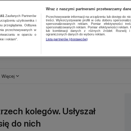
Wraz z naszymi partnerami przetwarzamy dane
161
Zaufanych Partnerów
Przechowywanie informacji na urządzeniu lub dostęp do nich.
treści. Wykorzystywanie profili w celu doboru spersonalizo
ządzeniu użytkownika i
spersonalizowanych reklam. Pomiar efektywności treś
bu przeglądania. Odbywa
spersonalizowanych reklam. Pomiar efektywności reklam. 
ania przechowywanych w
lub kombinacji danych z różnych źródeł. Rozwój i 
ograniczonych danych do wyboru reklam.
zetwarzaniu w oparciu o
ie i reklam”.
Lista partnerów (dostawców)
Więcej
rzech kolegów. Usłyszał
się do nich