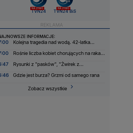
NA ŻYWO
NA ŻYWO
TVN24
TVN24 BiS
NAJNOWSZE INFORMACJE:
7:00
Kolejna tragedia nad wodą. 42-latka
spadła ze skutera wodnego
7:00
Rośnie liczba kobiet chorujących na raka
piersi. Najmłodsza miała 24 lata
6:47
Rysunki z "pasków", "Żwirek z
Muchomorkiem" i wspomnienie Andrzeja
6:46
Gdzie jest burza? Grzmi od samego rana
Morozowskiego
Zobacz wszystkie