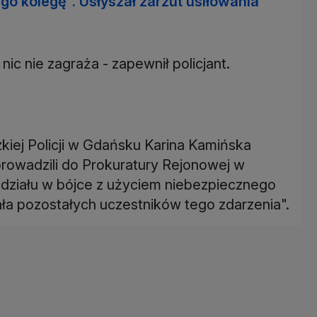
o kolegę". Usłyszał zarzut usiłowania
u nic nie zagraża - zapewnił policjant.
ej Policji w Gdańsku Karina Kamińska
prowadzili do Prokuratury Rejonowej w
t udziału w bójce z użyciem niebezpiecznego
ała pozostałych uczestników tego zdarzenia".