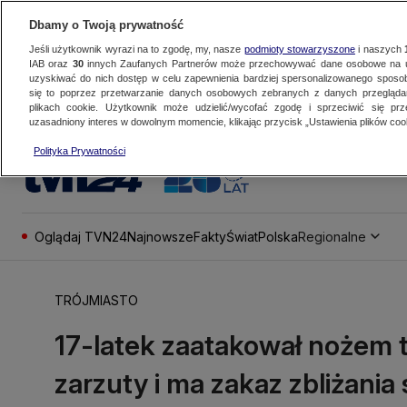
Dbamy o Twoją prywatność
Jeśli użytkownik wyrazi na to zgodę, my, nasze
podmioty stowarzyszone
i naszych
IAB oraz
30
innych Zaufanych Partnerów może przechowywać dane osobowe na ur
uzyskiwać do nich dostęp w celu zapewnienia bardziej spersonalizowanego sposo
się to poprzez przetwarzanie danych osobowych zebranych z danych przegląd
plikach cookie. Użytkownik może udzielić/wycofać zgodę i sprzeciwić się pr
uzasadniony interes w dowolnym momencie, klikając przycisk „Ustawienia plików cook
Polityka Prywatności
Oglądaj TVN24
Najnowsze
Fakty
Świat
Polska
Regionalne
TRÓJMIASTO
17-latek zaatakował nożem t
zarzuty i ma zakaz zbliżania 