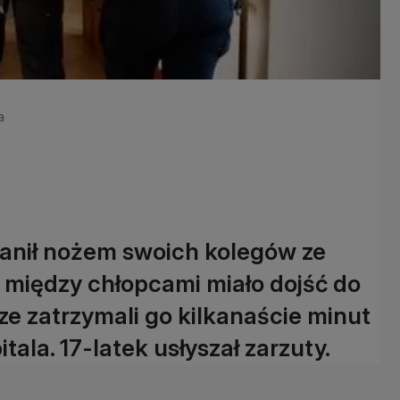
a
ranił nożem swoich kolegów ze
 że między chłopcami miało dojść do
ze zatrzymali go kilkanaście minut
itala. 17-latek usłyszał zarzuty.