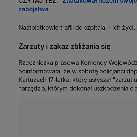
CZYTAJ TEŻ:
"Zaatakował nożem swojeg
zabójstwa
Nastolatkowie trafili do szpitala. - Ich życi
Zarzuty i zakaz zbliżania się
Rzeczniczka prasowa Komendy Wojewódzki
poinformowała, że w sobotę policjanci do
Kartuzach 17-latka, który usłyszał "zarzu
narzędzia, którym dokonał uszkodzenia ci