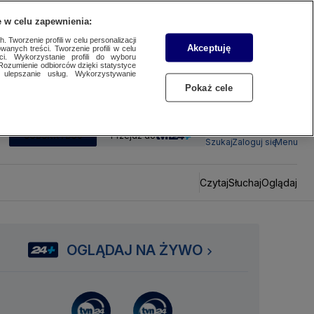
 w celu zapewnienia:
 Tworzenie profili w celu personalizacji
Akceptuję
wanych treści. Tworzenie profili w celu
ci. Wykorzystanie profili do wyboru
Rozumienie odbiorców dzięki statystyce
ulepszanie usług. Wykorzystywanie
Pokaż cele
SUBSKRYBUJ
Przejdź do
Szukaj
Zaloguj się
Menu
Czytaj
Słuchaj
Oglądaj
OGLĄDAJ NA ŻYWO