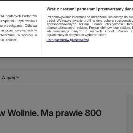
Wraz z naszymi partnerami przetwarzamy dane
161
Zaufanych Partnerów
Przechowywanie informacji na urządzeniu lub dostęp do nich.
treści. Wykorzystywanie profili w celu doboru spersonalizo
ządzeniu użytkownika i
spersonalizowanych reklam. Pomiar efektywności treś
bu przeglądania. Odbywa
spersonalizowanych reklam. Pomiar efektywności reklam. 
ania przechowywanych w
lub kombinacji danych z różnych źródeł. Rozwój i 
ograniczonych danych do wyboru reklam.
zetwarzaniu w oparciu o
ie i reklam”.
Lista partnerów (dostawców)
Więcej
 w Wolinie. Ma prawie 800