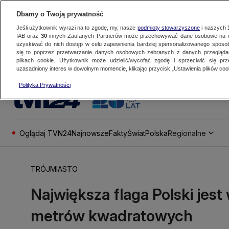
Dbamy o Twoją prywatność
Jeśli użytkownik wyrazi na to zgodę, my, nasze
podmioty stowarzyszone
i naszych
IAB oraz
30
innych Zaufanych Partnerów może przechowywać dane osobowe na ur
uzyskiwać do nich dostęp w celu zapewnienia bardziej spersonalizowanego sposo
się to poprzez przetwarzanie danych osobowych zebranych z danych przegląd
plikach cookie. Użytkownik może udzielić/wycofać zgodę i sprzeciwić się pr
uzasadniony interes w dowolnym momencie, klikając przycisk „Ustawienia plików cook
Polityka Prywatności
Oglądaj TVN24
Najnowsze
Fakty
Świat
Polska
Regionalne
TRÓJMIASTO
Największa flaga Polski jest
metrów kwadratowych