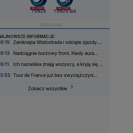
NA ŻYWO
NA ŻYWO
TVN24
TVN24 BiS
NAJNOWSZE INFORMACJE:
16:15
Zamknięta Wisłostrada i odcięte zjazdy.
Ćwiczenia przed defiladą
16:13
Nadciągnie burzowy front. Kiedy aura
znów się poprawi
16:11
Ich nazwiska znają wszyscy, a kryją się w
parkach i zaułkach
15:55
Tour de France już bez zwyciężczyni
sprzed roku
Zobacz wszystkie