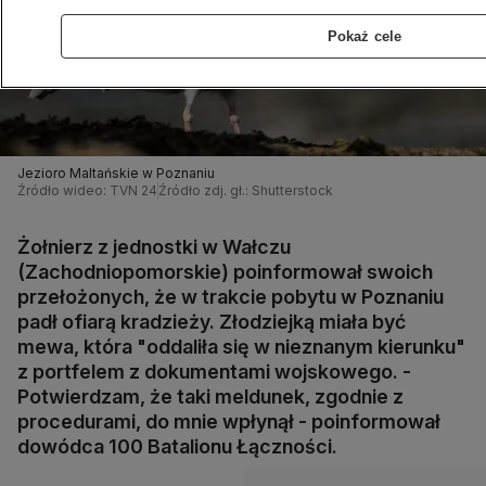
Pokaż cele
Jezioro Maltańskie w Poznaniu
Źródło wideo: TVN 24
Źródło zdj. gł.: Shutterstock
Żołnierz z jednostki w Wałczu
(Zachodniopomorskie) poinformował swoich
przełożonych, że w trakcie pobytu w Poznaniu
padł ofiarą kradzieży. Złodziejką miała być
mewa, która "oddaliła się w nieznanym kierunku"
z portfelem z dokumentami wojskowego. -
Potwierdzam, że taki meldunek, zgodnie z
procedurami, do mnie wpłynął - poinformował
dowódca 100 Batalionu Łączności.