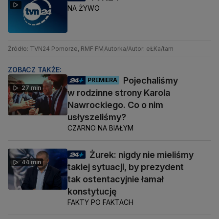
NA ŻYWO
Źródło: TVN24 Pomorze, RMF FM
Autorka/Autor: eŁKa/tam
ZOBACZ TAKŻE:
Pojechaliśmy
PREMIERA
27 min
w rodzinne strony Karola
Nawrockiego. Co o nim
usłyszeliśmy?
CZARNO NA BIAŁYM
Żurek: nigdy nie mieliśmy
44 min
takiej sytuacji, by prezydent
tak ostentacyjnie łamał
konstytucję
FAKTY PO FAKTACH