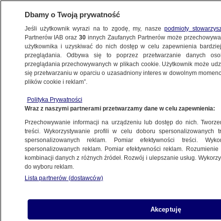
Dbamy o Twoją prywatność
Jeśli użytkownik wyrazi na to zgodę, my, nasze
podmioty stowarzys
Partnerów IAB oraz
30
innych Zaufanych Partnerów może przechowywa
użytkownika i uzyskiwać do nich dostęp w celu zapewnienia bardzi
przeglądania. Odbywa się to poprzez przetwarzanie danych os
przeglądania przechowywanych w plikach cookie. Użytkownik może udzie
TRÓJMIASTO
się przetwarzaniu w oparciu o uzasadniony interes w dowolnym momencie
plików cookie i reklam”.
Mewa miała ukraść żołnierzowi portfel
Polityka Prywatności
i dokumenty
Wraz z naszymi partnerami przetwarzamy dane w celu zapewnienia:
Przechowywanie informacji na urządzeniu lub dostęp do nich. Tworzeni
20.07.2023, 14:53
treści. Wykorzystywanie profili w celu doboru spersonalizowanych tr
spersonalizowanych reklam. Pomiar efektywności treści. Wyko
spersonalizowanych reklam. Pomiar efektywności reklam. Rozumienie o
Udostępnij
kombinacji danych z różnych źródeł. Rozwój i ulepszanie usług. Wykor
do wyboru reklam.
Lista partnerów (dostawców)
Akceptuję