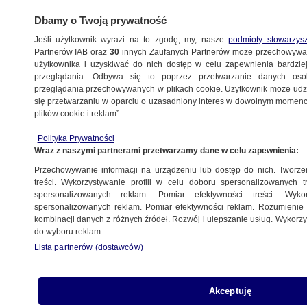
Dbamy o Twoją prywatność
Jeśli użytkownik wyrazi na to zgodę, my, nasze
podmioty stowarzys
Partnerów IAB oraz
30
innych Zaufanych Partnerów może przechowywa
użytkownika i uzyskiwać do nich dostęp w celu zapewnienia bardzi
przeglądania. Odbywa się to poprzez przetwarzanie danych os
przeglądania przechowywanych w plikach cookie. Użytkownik może udzie
TRÓJMIASTO
się przetwarzaniu w oparciu o uzasadniony interes w dowolnym momencie
plików cookie i reklam”.
Czterech nastolatków katowało chłopca,
Polityka Prywatności
nagrali film. Policja ustaliła, kim są. Sprawą
Wraz z naszymi partnerami przetwarzamy dane w celu zapewnienia:
zajął się sąd
Przechowywanie informacji na urządzeniu lub dostęp do nich. Tworzeni
treści. Wykorzystywanie profili w celu doboru spersonalizowanych tr
23.04.2023, 15:21
spersonalizowanych reklam. Pomiar efektywności treści. Wyko
spersonalizowanych reklam. Pomiar efektywności reklam. Rozumienie o
kombinacji danych z różnych źródeł. Rozwój i ulepszanie usług. Wykor
Udostępnij
do wyboru reklam.
Lista partnerów (dostawców)
Akceptuję