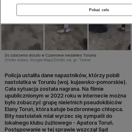
Pokaż cele
Do zdarzenia doszło w Czarnowie niedaleko Torunia
Źródło wideo: Google Maps
Źródło zdj. gł.: Twitter
Policja ustaliła dane napastników, którzy pobili
nastolatka w Toruniu (woj. kujawsko-pomorskie).
Cała sytuacja została nagrana. Na filmie
upublicznionym w 2022 roku w internecie można
było zobaczyć grupę nieletnich pseudokibiców
Elany Toruń, która katuje bezbronnego chłopca.
Bity nastolatek miał wyrzec się sympatii do
lokalnego klubu żużlowego - Apatora Toruń.
Postępowanie w tej sprawie wszczął Sąd