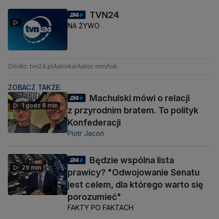
TVN24
NA ŻYWO
Źródło: tvn24.pl
Autorka/Autor: mm/tok
ZOBACZ TAKŻE:
Machulski mówi o relacji
1 godz 6 min
z przyrodnim bratem. To polityk
Konfederacji
Piotr Jacoń
Będzie wspólna lista
29 min
prawicy? "Odwojowanie Senatu
jest celem, dla którego warto się
porozumieć"
FAKTY PO FAKTACH