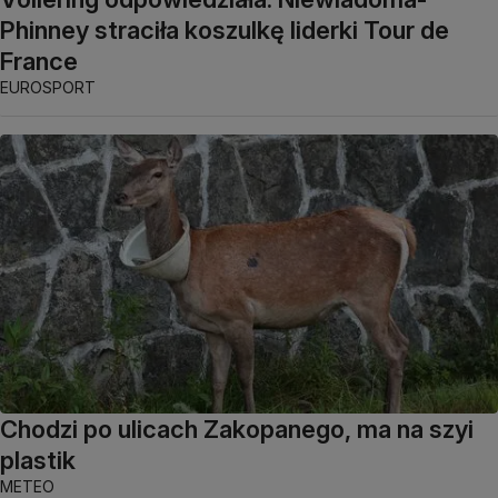
Phinney straciła koszulkę liderki Tour de
France
EUROSPORT
Chodzi po ulicach Zakopanego, ma na szyi
plastik
METEO