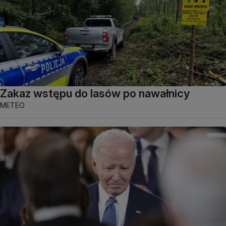
Zakaz wstępu do lasów po nawałnicy
METEO