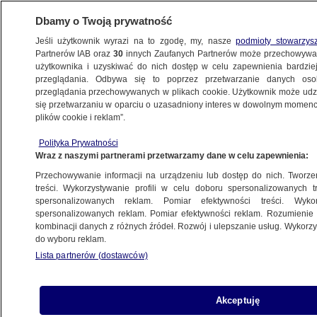
Dbamy o Twoją prywatność
Jeśli użytkownik wyrazi na to zgodę, my, nasze
podmioty stowarzys
Partnerów IAB oraz
30
innych Zaufanych Partnerów może przechowywa
użytkownika i uzyskiwać do nich dostęp w celu zapewnienia bardzi
przeglądania. Odbywa się to poprzez przetwarzanie danych os
przeglądania przechowywanych w plikach cookie. Użytkownik może udzie
TRÓJMIASTO
się przetwarzaniu w oparciu o uzasadniony interes w dowolnym momencie
plików cookie i reklam”.
4 rannych w zderzeniu samochodów
dostawczych
Polityka Prywatności
Wraz z naszymi partnerami przetwarzamy dane w celu zapewnienia:
Przechowywanie informacji na urządzeniu lub dostęp do nich. Tworzeni
treści. Wykorzystywanie profili w celu doboru spersonalizowanych tr
spersonalizowanych reklam. Pomiar efektywności treści. Wyko
Śmierć pacjenta w szpitalu pod lupą
spersonalizowanych reklam. Pomiar efektywności reklam. Rozumienie o
prokuratury
kombinacji danych z różnych źródeł. Rozwój i ulepszanie usług. Wykor
do wyboru reklam.
Lista partnerów (dostawców)
Zamalowali fotoradar, bo zrobił im
Akceptuję
zdjęcie