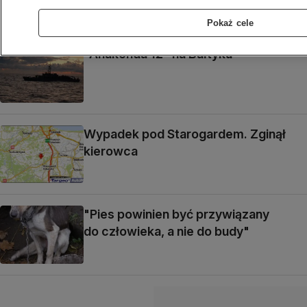
Pokaż cele
"Anakonda 12" na Bałtyku
Wypadek pod Starogardem. Zginął
kierowca
"Pies powinien być przywiązany
do człowieka, a nie do budy"