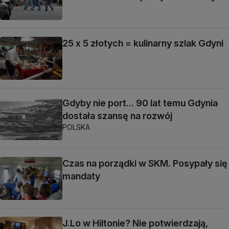
25 x 5 złotych = kulinarny szlak Gdyni
Gdyby nie port... 90 lat temu Gdynia
dostała szansę na rozwój
POLSKA
Czas na porządki w SKM. Posypały się
mandaty
J.Lo w Hiltonie? Nie potwierdzają,