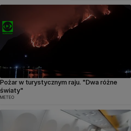
Pożar w turystycznym raju. "Dwa różne
światy"
METEO