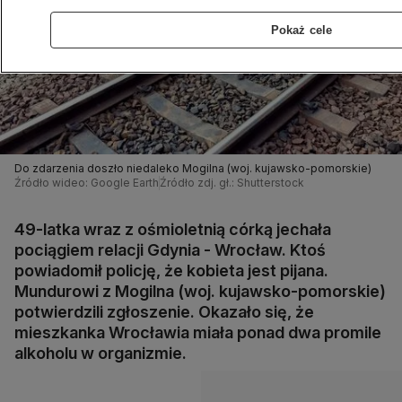
Pokaż cele
Do zdarzenia doszło niedaleko Mogilna (woj. kujawsko-pomorskie)
Źródło wideo: Google Earth
Źródło zdj. gł.: Shutterstock
49-latka wraz z ośmioletnią córką jechała
pociągiem relacji Gdynia - Wrocław. Ktoś
powiadomił policję, że kobieta jest pijana.
Mundurowi z Mogilna (woj. kujawsko-pomorskie)
potwierdzili zgłoszenie. Okazało się, że
mieszkanka Wrocławia miała ponad dwa promile
alkoholu w organizmie.