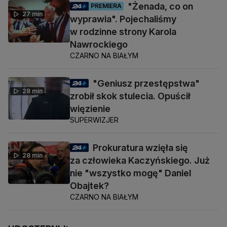
"Żenada, co on
PREMIERA
27 min
wyprawia". Pojechaliśmy
w rodzinne strony Karola
Nawrockiego
CZARNO NA BIAŁYM
"Geniusz przestępstwa"
28 min
zrobił skok stulecia. Opuścił
więzienie
SUPERWIZJER
Prokuratura wzięła się
28 min
za człowieka Kaczyńskiego. Już
nie "wszystko mogę" Daniel
Obajtek?
CZARNO NA BIAŁYM