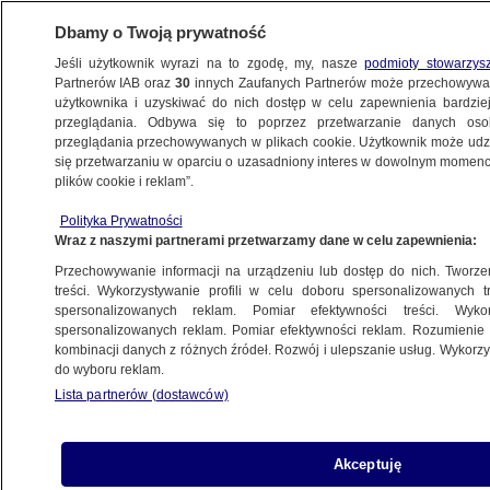
Dbamy o Twoją prywatność
Jeśli użytkownik wyrazi na to zgodę, my, nasze
podmioty stowarzys
Partnerów IAB oraz
30
innych Zaufanych Partnerów może przechowywa
użytkownika i uzyskiwać do nich dostęp w celu zapewnienia bardzi
przeglądania. Odbywa się to poprzez przetwarzanie danych os
przeglądania przechowywanych w plikach cookie. Użytkownik może udzie
TRÓJMIASTO
się przetwarzaniu w oparciu o uzasadniony interes w dowolnym momencie
plików cookie i reklam”.
Podróżowała pociągiem z Gdyni
Polityka Prywatności
do Wrocławia. Pod opieką miała córkę,
Wraz z naszymi partnerami przetwarzamy dane w celu zapewnienia:
w organizmie ponad dwa promile
Przechowywanie informacji na urządzeniu lub dostęp do nich. Tworzeni
treści. Wykorzystywanie profili w celu doboru spersonalizowanych tr
25.08.2023, 08:33
spersonalizowanych reklam. Pomiar efektywności treści. Wyko
spersonalizowanych reklam. Pomiar efektywności reklam. Rozumienie o
kombinacji danych z różnych źródeł. Rozwój i ulepszanie usług. Wykor
Udostępnij
do wyboru reklam.
Lista partnerów (dostawców)
Akceptuję