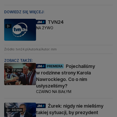
DOWIEDZ SIĘ WIĘCEJ:
TVN24
NA ŻYWO
Źródło: tvn24.pl
Autorka/Autor: mm
ZOBACZ TAKŻE:
Pojechaliśmy
PREMIERA
27 min
w rodzinne strony Karola
Nawrockiego. Co o nim
usłyszeliśmy?
CZARNO NA BIAŁYM
Żurek: nigdy nie mieliśmy
44 min
takiej sytuacji, by prezydent