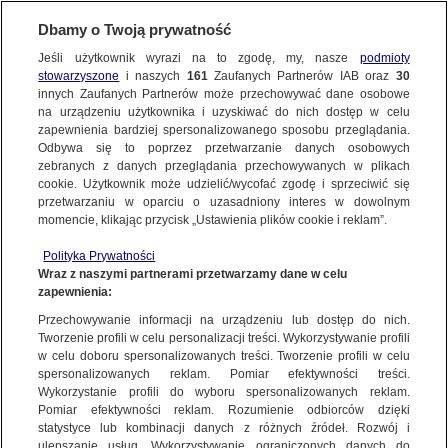
Dbamy o Twoją prywatność
SUBSKRYBUJ
Jeśli użytkownik wyrazi na to zgodę, my, nasze
podmioty
stowarzyszone
i naszych
161
Zaufanych Partnerów IAB oraz
30
TRÓJMIASTO
innych Zaufanych Partnerów może przechowywać dane osobowe
na urządzeniu użytkownika i uzyskiwać do nich dostęp w celu
Zjechał z jezdni, dachował i uderzył
zapewnienia bardziej spersonalizowanego sposobu przeglądania.
w drzewo. 25-letnia pasażerka nie żyje,
Odbywa się to poprzez przetwarzanie danych osobowych
zebranych z danych przeglądania przechowywanych w plikach
kierowca w szpitalu
cookie. Użytkownik może udzielić/wycofać zgodę i sprzeciwić się
przetwarzaniu w oparciu o uzasadniony interes w dowolnym
6.10.2022, 11:56
momencie, klikając przycisk „Ustawienia plików cookie i reklam”.
Polityka Prywatności
Udostępnij
Wraz z naszymi partnerami przetwarzamy dane w celu
zapewnienia:
Przechowywanie informacji na urządzeniu lub dostęp do nich.
Tworzenie profili w celu personalizacji treści. Wykorzystywanie profili
w celu doboru spersonalizowanych treści. Tworzenie profili w celu
spersonalizowanych reklam. Pomiar efektywności treści.
Wykorzystanie profili do wyboru spersonalizowanych reklam.
Pomiar efektywności reklam. Rozumienie odbiorców dzięki
statystyce lub kombinacji danych z różnych źródeł. Rozwój i
ulepszanie usług. Wykorzystywanie ograniczonych danych do