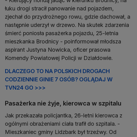
- Kierujący hondą jadąc w kierunku Brodnicy, na
łuku drogi stracił panowanie nad pojazdem,
zjechał do przydrożnego rowu, gdzie dachował, a
następnie uderzył w drzewo. Na skutek zdarzenia
śmierć poniosła pasażerka pojazdu, 25-letnia
mieszkanka Brodnicy - poinformował młodsza
aspirant Justyna Nowicka, oficer prasowa
Komendy Powiatowej Policji w Działdowie.
DLACZEGO TO NA POLSKICH DROGACH
CODZIENNIE GINIE 7 OSÓB? OGLĄDAJ W
TVN24 GO >>>
Pasażerka nie żyje, kierowca w szpitalu
Jak przekazała policjantka, 26-letni kierowca z
ogólnymi obrażeniami ciała trafił do szpitala. -
Mieszkaniec gminy Lidzbark był trzeźwy. Od