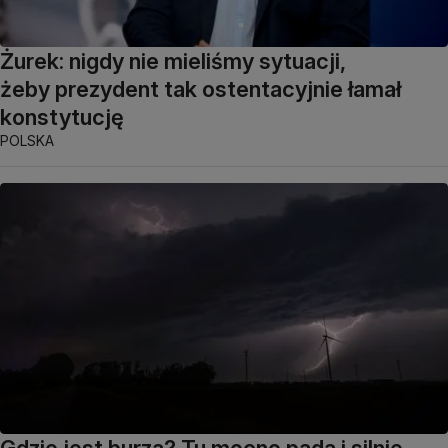
Żurek: nigdy nie mieliśmy sytuacji,
żeby prezydent tak ostentacyjnie łamał
konstytucję
POLSKA
Gdzie jest burza? Tu mocno pada i silnie