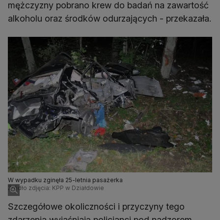
mężczyzny pobrano krew do badań na zawartość
alkoholu oraz środków odurzających - przekazała.
W wypadku zginęła 25-letnia pasażerka
Źródło zdjęcia: KPP w Działdowie
Szczegółowe okoliczności i przyczyny tego
zdarzenia wyjaśniają policjanci pod nadzorem