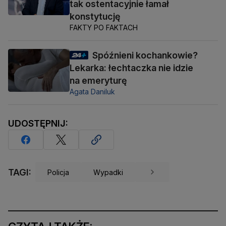
tak ostentacyjnie łamał
konstytucję
FAKTY PO FAKTACH
Spóźnieni kochankowie?
Lekarka: łechtaczka nie idzie
na emeryturę
Agata Daniluk
UDOSTĘPNIJ:
TAGI:
Policja
Wypadki