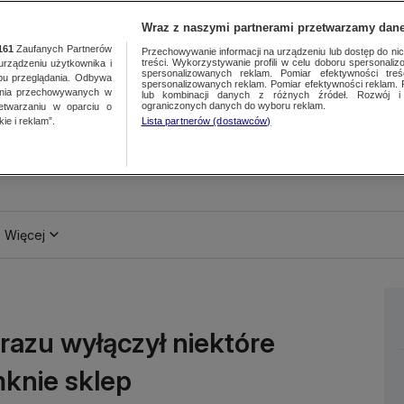
Wraz z naszymi partnerami przetwarzamy dane
161
Zaufanych Partnerów
Przechowywanie informacji na urządzeniu lub dostęp do nich.
treści. Wykorzystywanie profili w celu doboru spersonalizo
ządzeniu użytkownika i
spersonalizowanych reklam. Pomiar efektywności treś
bu przeglądania. Odbywa
spersonalizowanych reklam. Pomiar efektywności reklam. 
ania przechowywanych w
lub kombinacji danych z różnych źródeł. Rozwój i 
ograniczonych danych do wyboru reklam.
zetwarzaniu w oparciu o
ie i reklam”.
Lista partnerów (dostawców)
Więcej
 razu wyłączył niektóre
mknie sklep