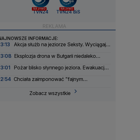
NA ŻYWO
NA ŻYWO
TVN24
TVN24 BiS
NAJNOWSZE INFORMACJE:
13:13
Akcja służb na jeziorze Seksty. Wyciągają
zatopione łodzie
13:08
Eksplozja drona w Bułgarii niedaleko
tłoczni gazu
13:01
Pożar blisko słynnego jeziora. Ewakuacja
kilkuset turystów
12:54
Chciała zaimponować "fajnym
chłopakom". Okazało się, że są policjantami
Zobacz wszystkie