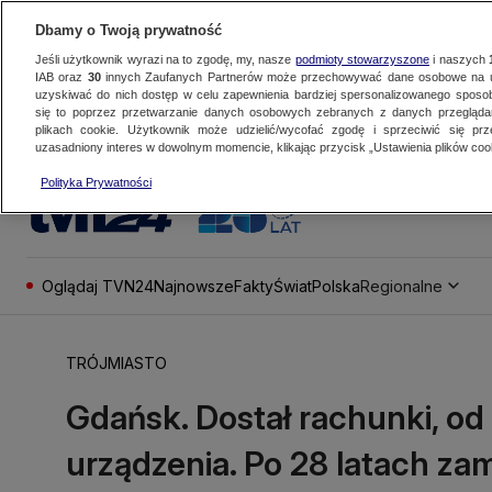
Dbamy o Twoją prywatność
Jeśli użytkownik wyrazi na to zgodę, my, nasze
podmioty stowarzyszone
i naszych
IAB oraz
30
innych Zaufanych Partnerów może przechowywać dane osobowe na ur
uzyskiwać do nich dostęp w celu zapewnienia bardziej spersonalizowanego sposo
się to poprzez przetwarzanie danych osobowych zebranych z danych przegląd
plikach cookie. Użytkownik może udzielić/wycofać zgodę i sprzeciwić się pr
uzasadniony interes w dowolnym momencie, klikając przycisk „Ustawienia plików cook
Polityka Prywatności
Oglądaj TVN24
Najnowsze
Fakty
Świat
Polska
Regionalne
TRÓJMIASTO
Gdańsk. Dostał rachunki, od
urządzenia. Po 28 latach za