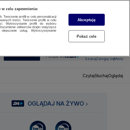
 w celu zapewnienia:
 Tworzenie profili w celu personalizacji
Akceptuję
wanych treści. Tworzenie profili w celu
ci. Wykorzystanie profili do wyboru
Rozumienie odbiorców dzięki statystyce
ulepszanie usług. Wykorzystywanie
Pokaż cele
SUBSKRYBUJ
Przejdź do
Szukaj
Zaloguj się
Menu
Czytaj
Słuchaj
Oglądaj
OGLĄDAJ NA ŻYWO