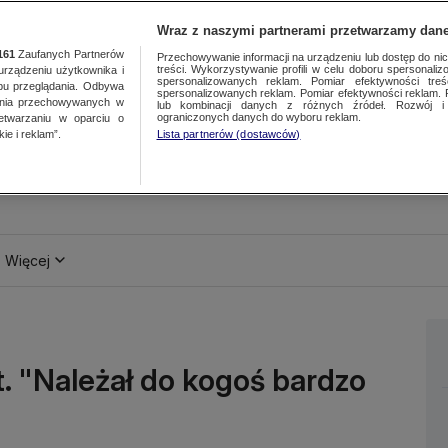
Wraz z naszymi partnerami przetwarzamy dane
161
Zaufanych Partnerów
Przechowywanie informacji na urządzeniu lub dostęp do nich.
treści. Wykorzystywanie profili w celu doboru spersonalizo
ządzeniu użytkownika i
spersonalizowanych reklam. Pomiar efektywności treś
bu przeglądania. Odbywa
spersonalizowanych reklam. Pomiar efektywności reklam. 
ania przechowywanych w
lub kombinacji danych z różnych źródeł. Rozwój i 
ograniczonych danych do wyboru reklam.
zetwarzaniu w oparciu o
ie i reklam”.
Lista partnerów (dostawców)
Więcej
t. "Należał do kogoś bardzo