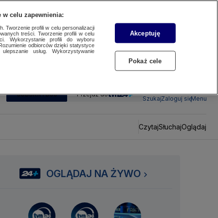
 w celu zapewnienia:
 Tworzenie profili w celu personalizacji
Akceptuję
wanych treści. Tworzenie profili w celu
ci. Wykorzystanie profili do wyboru
Rozumienie odbiorców dzięki statystyce
ulepszanie usług. Wykorzystywanie
Pokaż cele
SUBSKRYBUJ
Przejdź do
Szukaj
Zaloguj się
Menu
Czytaj
Słuchaj
Oglądaj
OGLĄDAJ NA ŻYWO