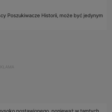
zescy Poszukiwacze Historii, może być jedynym
 wysoko postawionego, ponieważ w tamtych