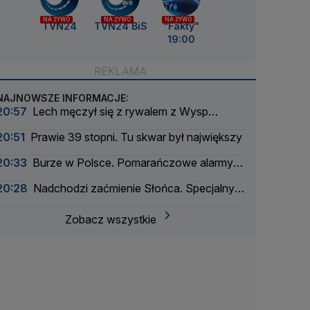
NA ŻYWO
NA ŻYWO
NA ŻYWO
TVN24
TVN24 BiS
"Fakty"
19:00
NAJNOWSZE INFORMACJE:
20:57
Lech męczył się z rywalem z Wysp
Owczych. Rezerwowy bohaterem
20:51
Prawie 39 stopni. Tu skwar był największy
20:33
Burze w Polsce. Pomarańczowe alarmy w
większości województw
20:28
Nadchodzi zaćmienie Słońca. Specjalny
zespół oceni zagrożenie
Zobacz wszystkie