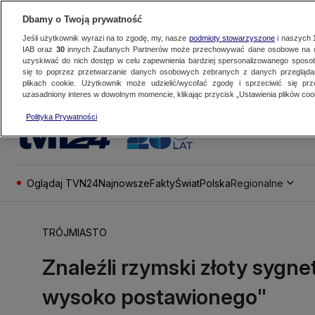
Dbamy o Twoją prywatność
Jeśli użytkownik wyrazi na to zgodę, my, nasze
podmioty stowarzyszone
i naszych
IAB oraz
30
innych Zaufanych Partnerów może przechowywać dane osobowe na ur
uzyskiwać do nich dostęp w celu zapewnienia bardziej spersonalizowanego sposo
się to poprzez przetwarzanie danych osobowych zebranych z danych przegląd
plikach cookie. Użytkownik może udzielić/wycofać zgodę i sprzeciwić się pr
uzasadniony interes w dowolnym momencie, klikając przycisk „Ustawienia plików cook
Polityka Prywatności
Oglądaj TVN24
Najnowsze
Fakty
Świat
Polska
Regionalne
TRÓJMIASTO
Znaleźli rzymski złoty sygne
wysoko postawionego"