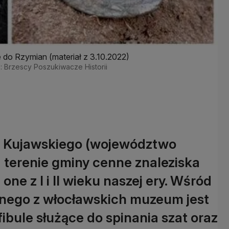
e do Rzymian (materiał z 3.10.2022)
ł.: Brzescy Poszukiwacze Historii
ia Kujawskiego (województwo
 terenie gminy cenne znaleziska
ne z I i II wieku naszej ery. Wśród
ednego z włocławskich muzeum jest
fibule służące do spinania szat oraz