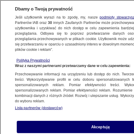
Dbamy o Twoją prywatność
Jeśli użytkownik wyrazi na to zgodę, my, nasze
podmioty stowarzys
Partnerów IAB oraz
30
innych Zaufanych Partnerów może przechowywa
użytkownika i uzyskiwać do nich dostęp w celu zapewnienia bardzi
przeglądania. Odbywa się to poprzez przetwarzanie danych os
przeglądania przechowywanych w plikach cookie. Użytkownik może udzie
POLSKA PRZYSTĄPIŁA DO SAFE
się przetwarzaniu w oparciu o uzasadniony interes w dowolnym momencie
plików cookie i reklam”.
JAKO PIERWSZY KRAJ W UE
Polityka Prywatności
Wraz z naszymi partnerami przetwarzamy dane w celu zapewnienia:
NAJNOWSZE INFORMACJE
Przechowywanie informacji na urządzeniu lub dostęp do nich. Tworzeni
treści. Wykorzystywanie profili w celu doboru spersonalizowanych tr
Żurek: to, że była taka tradycja,
spersonalizowanych reklam. Pomiar efektywności treści. Wyko
nie oznacza, że trzeba ją
spersonalizowanych reklam. Pomiar efektywności reklam. Rozumienie o
kontynuować
kombinacji danych z różnych źródeł. Rozwój i ulepszanie usług. Wykor
do wyboru reklam.
POLSKA
Lista partnerów (dostawców)
"Pachnie polexitem"? Politolożka: PiS
woli być poza systemem
Akceptuję
POLSKA