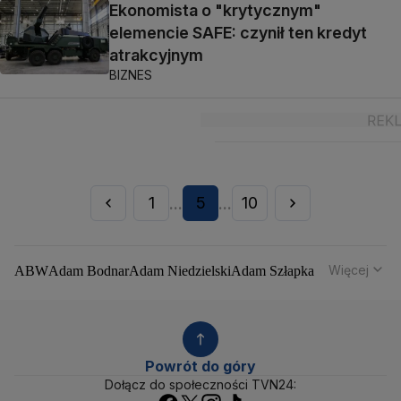
Ekonomista o "krytycznym"
elemencie SAFE: czynił ten kredyt
atrakcyjnym
BIZNES
1
5
10
...
...
Więcej
ABW
Adam Bodnar
Adam Niedzielski
Adam Szłapka
Administracja Donalda Trumpa
Agencja Bezpieczeństwa Wewnętrznego
Agrounia
Alaksandr Łukaszenka
Aleksander Kwaśniewski
Aleksandra Dulkiewicz
Alert RCB
Powrót do góry
Ambasada USA w Polsce
Andrzej Duda
Białoruś
Dołącz do społeczności TVN24:
Bitcoin
Biuro Bezpieczeństwa Narodowego