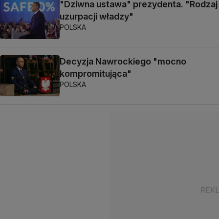
"Dziwna ustawa" prezydenta. "Rodzaj
uzurpacji władzy"
POLSKA
Decyzja Nawrockiego "mocno
kompromitująca"
POLSKA