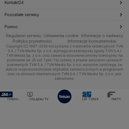
Technologia
Poznań
Nieruchomości
Pogoda na jutro
Ministerstwo Aktywów Państwowych
Tenis
Najnowsze
Kontakt24
Ministerstwo Edukacji i Nauki
Kultura i styl
Trójmiasto
Rynki
Pogoda na weekend
Kolarstwo
Polska
Najnowsze
Pozostałe serwisy
Ministerstwo Infrastruktury
Ministerstwo Kultury
Ministerstwo Obrony Narodowej
Ciekawostki
Wrocław
Dla firm
Najnowsze
Skoki Narciarskie
Świat
Gorące Tematy
TVN
Pomoc
Ministerstwo Rolnictwa
Regulamin serwisu
Quizy
Ustawienia cookie
Informacje o nadawcy
Ministerstwo Rozwoju i Technologii
Kielce
Handel
Polska
Sporty zimowe
Polityka
Wyślij zgłoszenie
Dzień Dobry TVN
Centrum pomocy
Polityka prywatności
Informacje konsumenckie
Ministerstwo Sportu i Turystyki
Copyright (C) 1997-2026 Korzystanie z materiałów redakcyjnych TVN
Tematy
Kujawsko-pomorskie
Ze świata
Prognoza
Lekkoatletyka
Zdrowie
Uwaga TVN
Ministerstwo Cyfryzacji
Test zgodności
S.A. / TVN Media Sp. z o.o. wymaga wcześniejszej zgody TVN S.A./
TVN Media Sp. z o.o. oraz zawarcia stosownej umowy licencyjnej. Na
Ministerstwo Edukacji Narodowej
Lublin
podstawie art. 25 ust. 1 pkt. 1 b) ustawy o prawie autorskim i prawach
Tech
Świat
Siatkówka
Tech
HGTV
Oglądaj na TV
Ministerstwo Finansów
pokrewnych TVN S.A. / TVN Media Sp. z o.o. wyraźnie zastrzega, że
dalsze rozpowszechnianie artykułów zamieszczonych w programach
Ministerstwo Klimatu i Środowiska
Lubuskie
Moto
Nauka
F1
Nauka
TVN Turbo
Zrealizuj voucher
oraz na stronach internetowych TVN S.A. / TVN Media Sp. z o.o. jest
Ministerstwo Nauki i Szkolnictwa Wyższego
zabronione.
Olsztyn
Dla seniora
Ciekawostki
Ministerstwo Sprawiedliwości
Rozrywka
TVN Style
Ministerstwo Rodziny, Pracy i Polityki Społecznej
Opole
Turystyka
Podróże
TVN7
Ministerstwo Spraw Zagranicznych
Moskwa
TVN24+
OGLĄDAJ TV
LAT TVN24
FAKTY
Naczelny Sąd Administracyjny
Rzeszów
Smog
TTV
Najwyższa Izba Kontroli
Szczecin
Narodowe Centrum Badań i Rozwoju
Narodowy Bank Polski
Narodowy Fundusz Zdrowia