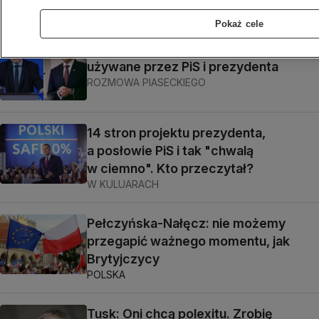
Pokaż cele
Szłapka: to kłamstwo było najczęściej
używane przez PiS i prezydenta
ROZMOWA PIASECKIEGO
14 stron projektu prezydenta,
a posłowie PiS i tak "chwalą
w ciemno". Kto przeczytał?
W KULUARACH
Pełczyńska-Nałęcz: nie możemy
przegapić ważnego momentu, jak
Brytyjczycy
POLSKA
Tusk: Oni chcą polexitu. Zrobię