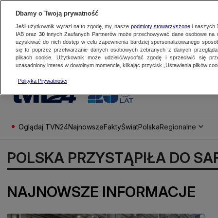
Dbamy o Twoją prywatność
Jeśli użytkownik wyrazi na to zgodę, my, nasze
podmioty stowarzyszone
i naszych
IAB oraz
30
innych Zaufanych Partnerów może przechowywać dane osobowe na ur
uzyskiwać do nich dostęp w celu zapewnienia bardziej spersonalizowanego sposo
się to poprzez przetwarzanie danych osobowych zebranych z danych przegląd
plikach cookie. Użytkownik może udzielić/wycofać zgodę i sprzeciwić się pr
uzasadniony interes w dowolnym momencie, klikając przycisk „Ustawienia plików cook
Polityka Prywatności
Oglądaj TVN24
Najnowsze
Fakty
Świat
Polska
Regionalne
POLSKA PRZYSTĄPIŁA DO SA
NAJNOWSZE INFORMACJE