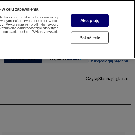
 w celu zapewnienia:
 Tworzenie profili w celu personalizacji
Akceptuję
wanych treści. Tworzenie profili w celu
ci. Wykorzystanie profili do wyboru
Rozumienie odbiorców dzięki statystyce
ulepszanie usług. Wykorzystywanie
Pokaż cele
SUBSKRYBUJ
Przejdź do
Szukaj
Zaloguj się
Menu
Czytaj
Słuchaj
Oglądaj