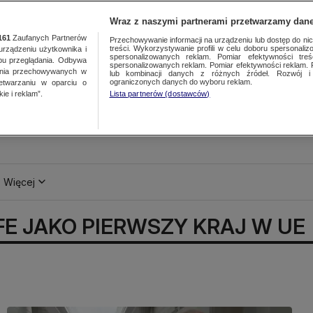
Wraz z naszymi partnerami przetwarzamy dane
161
Zaufanych Partnerów
Przechowywanie informacji na urządzeniu lub dostęp do nich.
treści. Wykorzystywanie profili w celu doboru spersonalizo
ządzeniu użytkownika i
spersonalizowanych reklam. Pomiar efektywności treś
bu przeglądania. Odbywa
spersonalizowanych reklam. Pomiar efektywności reklam. 
ania przechowywanych w
lub kombinacji danych z różnych źródeł. Rozwój i 
ograniczonych danych do wyboru reklam.
zetwarzaniu w oparciu o
ie i reklam”.
Lista partnerów (dostawców)
Więcej
FE JAKO PIERWSZY KRAJ W UE