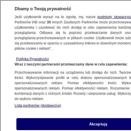
Dbamy o Twoją prywatność
Jeśli użytkownik wyrazi na to zgodę, my, nasze
podmioty stowarzys
Partnerów IAB oraz
30
innych Zaufanych Partnerów może przechowywa
BIZNES
użytkownika i uzyskiwać do nich dostęp w celu zapewnienia bardzi
przeglądania. Odbywa się to poprzez przetwarzanie danych os
przeglądania przechowywanych w plikach cookie. Użytkownik może udzie
Z KRAJU
się przetwarzaniu w oparciu o uzasadniony interes w dowolnym momencie
plików cookie i reklam”.
Wiceminister: czas zadać pytanie,
Polityka Prywatności
dlaczego tylko jeden senator PiS-u
Wraz z naszymi partnerami przetwarzamy dane w celu zapewnienia:
powiedział, jak jest
Przechowywanie informacji na urządzeniu lub dostęp do nich. Tworzeni
treści. Wykorzystywanie profili w celu doboru spersonalizowanych tr
18.03.2026, 13:21
spersonalizowanych reklam. Pomiar efektywności treści. Wyko
spersonalizowanych reklam. Pomiar efektywności reklam. Rozumienie o
kombinacji danych z różnych źródeł. Rozwój i ulepszanie usług. Wykor
Posłuchaj artykułu
do wyboru reklam.
Czyta lektor AI
Lista partnerów (dostawców)
Akceptuję