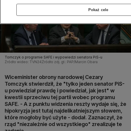
Pokaż cele
Tomczyk o programie SAFE i wypowiedzi senatora PiS-u
Źródło wideo: TVN24
Źródło zdj. gł.: PAP/Marcin Obara
Wiceminister obrony narodowej Cezary
Tomczyk stwierdził, że "tylko jeden senator PiS-
u powiedział prawdę i powiedział, jak jest" w
kwestii sprzeciwu tej partii wobec programu
SAFE. - A z punktu widzenia reszty wydaje się, że
hipokryzja jest tutaj najdelikatniejszym słowem,
które mogłoby być użyte - dodał. Zaznaczył, że
rząd "niezależnie od wszystkiego" zrealizuje te
zadania.