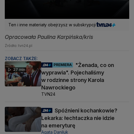
Ten i inne materiały obejrzysz w subskrypcji
Opracowała Paulina Karpińska/kris
Źródło: tvn24.pl
ZOBACZ TAKŻE:
"Żenada, co on
PREMIERA
27 min
wyprawia". Pojechaliśmy
w rodzinne strony Karola
Nawrockiego
TVN24
Spóźnieni kochankowie?
Lekarka: łechtaczka nie idzie
na emeryturę
Agata Daniluk