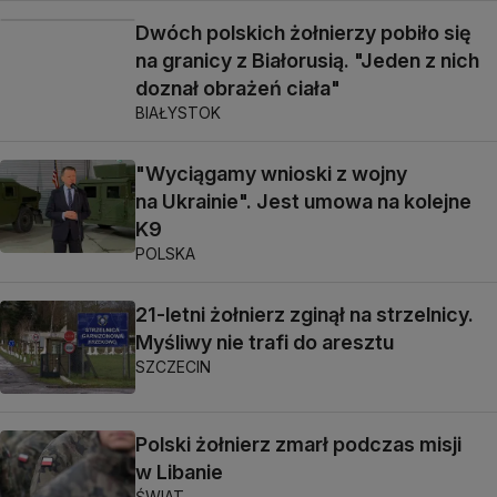
Dwóch polskich żołnierzy pobiło się
na granicy z Białorusią. "Jeden z nich
doznał obrażeń ciała"
BIAŁYSTOK
"Wyciągamy wnioski z wojny
na Ukrainie". Jest umowa na kolejne
K9
POLSKA
21-letni żołnierz zginął na strzelnicy.
Myśliwy nie trafi do aresztu
SZCZECIN
Polski żołnierz zmarł podczas misji
w Libanie
ŚWIAT