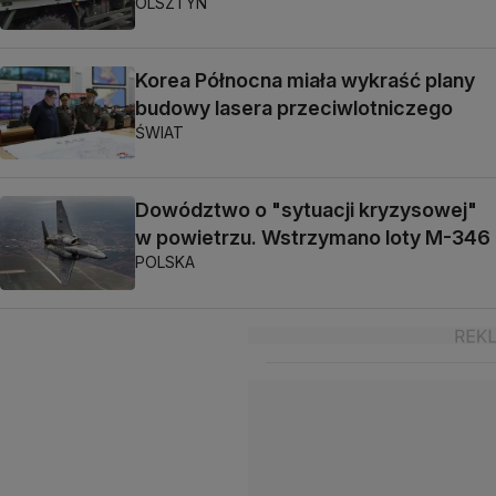
OLSZTYN
Korea Północna miała wykraść plany
budowy lasera przeciwlotniczego
ŚWIAT
Dowództwo o "sytuacji kryzysowej"
w powietrzu. Wstrzymano loty M-346
POLSKA