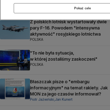
terytorium Polski
POLSKA
Pokaż cele
Z polskich lotnisk wystartowały dwie
pary F-16. Powodem "intensywna
aktywność" rosyjskiego lotnictwa
POLSKA
"To nie była sytuacja,
w której zostaliśmy zaskoczeni"
POLSKA
Błaszczak pisze o "embargu
informacyjnym" na temat rakiety. Jak
MON za jego czasów informował?
Piotr Jaźwiński,
Jan Kunert