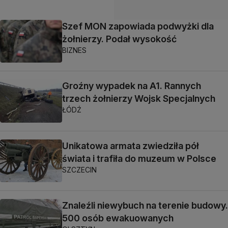
Szef MON zapowiada podwyżki dla
żołnierzy. Podał wysokość
BIZNES
Groźny wypadek na A1. Rannych
trzech żołnierzy Wojsk Specjalnych
ŁÓDŹ
Unikatowa armata zwiedziła pół
świata i trafiła do muzeum w Polsce
SZCZECIN
Znaleźli niewybuch na terenie budowy.
500 osób ewakuowanych