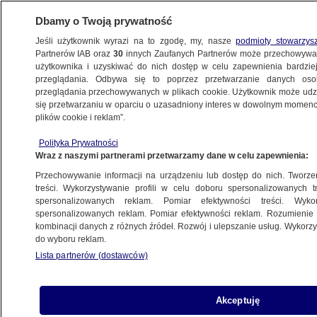
Dbamy o Twoją prywatność
Jeśli użytkownik wyrazi na to zgodę, my, nasze
podmioty stowarzys
Partnerów IAB oraz
30
innych Zaufanych Partnerów może przechowywa
użytkownika i uzyskiwać do nich dostęp w celu zapewnienia bardzi
przeglądania. Odbywa się to poprzez przetwarzanie danych os
przeglądania przechowywanych w plikach cookie. Użytkownik może udzie
WOJSKO
się przetwarzaniu w oparciu o uzasadniony interes w dowolnym momencie
plików cookie i reklam”.
Wiceszef MON: zakładamy również
to, że Rosjanie testują naszą czujność
Polityka Prywatności
Wraz z naszymi partnerami przetwarzamy dane w celu zapewnienia:
POLSKA
Przechowywanie informacji na urządzeniu lub dostęp do nich. Tworzeni
treści. Wykorzystywanie profili w celu doboru spersonalizowanych tr
spersonalizowanych reklam. Pomiar efektywności treści. Wyko
To pierwsi obrońcy polskiego nieba,
spersonalizowanych reklam. Pomiar efektywności reklam. Rozumienie o
choć rozkazy mogą przyjść z Niemiec
kombinacji danych z różnych źródeł. Rozwój i ulepszanie usług. Wykor
Maciej Michałek
do wyboru reklam.
Lista partnerów (dostawców)
Wiceszef MON: mamy pewność,
Akceptuję
że rosyjska rakieta opuściła