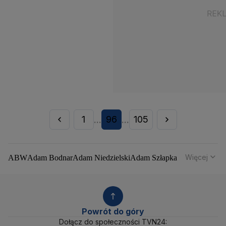
1
96
105
...
...
Więcej
ABW
Adam Bodnar
Adam Niedzielski
Adam Szłapka
Administracja Donalda Trumpa
Agencja Bezpieczeństwa Wewnętrznego
Agrounia
Alaksandr Łukaszenka
Aleksander Kwaśniewski
Aleksandra Dulkiewicz
Alert RCB
Powrót do góry
Ambasada USA w Polsce
Andrzej Duda
Białoruś
Dołącz do społeczności TVN24: