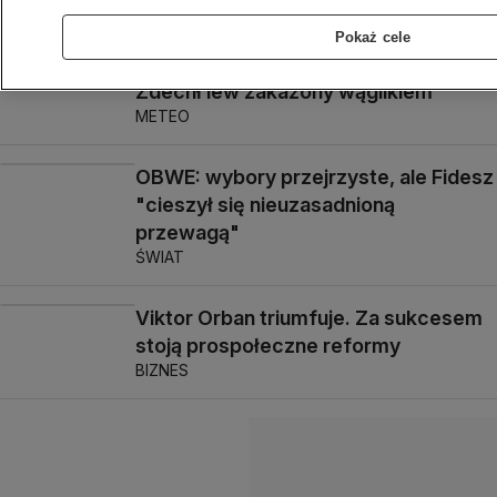
Węgier
ŚWIAT
Pokaż cele
Zdechł lew zakażony wąglikiem
METEO
OBWE: wybory przejrzyste, ale Fidesz
"cieszył się nieuzasadnioną
przewagą"
ŚWIAT
Viktor Orban triumfuje. Za sukcesem
stoją prospołeczne reformy
BIZNES