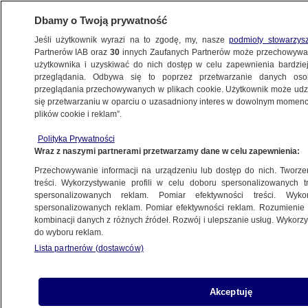
Dbamy o Twoją prywatność
Jeśli użytkownik wyrazi na to zgodę, my, nasze
podmioty stowarzys
Partnerów IAB oraz
30
innych Zaufanych Partnerów może przechowywa
użytkownika i uzyskiwać do nich dostęp w celu zapewnienia bardzi
przeglądania. Odbywa się to poprzez przetwarzanie danych os
przeglądania przechowywanych w plikach cookie. Użytkownik może udzie
WĘGRY
się przetwarzaniu w oparciu o uzasadniony interes w dowolnym momencie
plików cookie i reklam”.
Viktor Orban żąda autonomii dla
Węgrów za granicą
Polityka Prywatności
Wraz z naszymi partnerami przetwarzamy dane w celu zapewnienia:
ŚWIAT
Przechowywanie informacji na urządzeniu lub dostęp do nich. Tworzeni
treści. Wykorzystywanie profili w celu doboru spersonalizowanych tr
Orban: oczekujemy, że Zachód
spersonalizowanych reklam. Pomiar efektywności treści. Wyko
zaakceptuje, iż to, co reprezentujemy,
spersonalizowanych reklam. Pomiar efektywności reklam. Rozumienie o
kombinacji danych z różnych źródeł. Rozwój i ulepszanie usług. Wykor
nie jest głupotą
do wyboru reklam.
ŚWIAT
Lista partnerów (dostawców)
Dawny aktywista skinheadów
Akceptuję
wiceprzewodniczącym parlamentu