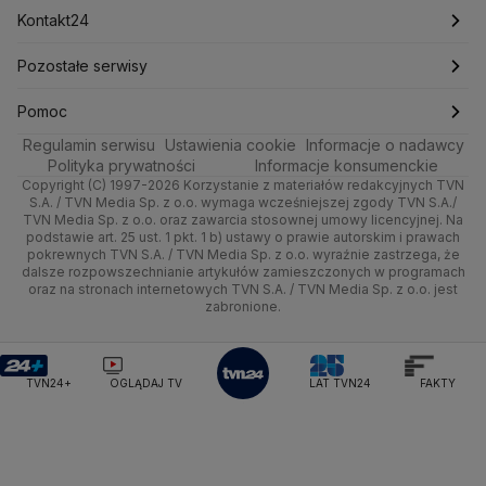
Technologia
Poznań
Nieruchomości
Pogoda na jutro
Ministerstwo Aktywów Państwowych
Tenis
Najnowsze
Kontakt24
Ministerstwo Edukacji i Nauki
Kultura i styl
Trójmiasto
Rynki
Pogoda na weekend
Kolarstwo
Polska
Najnowsze
Pozostałe serwisy
Ministerstwo Infrastruktury
Ministerstwo Kultury
Ministerstwo Obrony Narodowej
Ciekawostki
Wrocław
Dla firm
Najnowsze
Skoki Narciarskie
Świat
Gorące Tematy
TVN
Pomoc
Ministerstwo Rolnictwa
Regulamin serwisu
Quizy
Ustawienia cookie
Informacje o nadawcy
Ministerstwo Rozwoju i Technologii
Kielce
Handel
Polska
Sporty zimowe
Polityka
Wyślij zgłoszenie
Dzień Dobry TVN
Centrum pomocy
Polityka prywatności
Informacje konsumenckie
Ministerstwo Sportu i Turystyki
Copyright (C) 1997-2026 Korzystanie z materiałów redakcyjnych TVN
Tematy
Kujawsko-pomorskie
Ze świata
Prognoza
Lekkoatletyka
Zdrowie
Uwaga TVN
Ministerstwo Cyfryzacji
Test zgodności
S.A. / TVN Media Sp. z o.o. wymaga wcześniejszej zgody TVN S.A./
TVN Media Sp. z o.o. oraz zawarcia stosownej umowy licencyjnej. Na
Ministerstwo Edukacji Narodowej
Lublin
podstawie art. 25 ust. 1 pkt. 1 b) ustawy o prawie autorskim i prawach
Tech
Świat
Siatkówka
Tech
HGTV
Oglądaj na TV
Ministerstwo Finansów
pokrewnych TVN S.A. / TVN Media Sp. z o.o. wyraźnie zastrzega, że
dalsze rozpowszechnianie artykułów zamieszczonych w programach
Ministerstwo Klimatu i Środowiska
Lubuskie
Moto
Nauka
F1
Nauka
TVN Turbo
Zrealizuj voucher
oraz na stronach internetowych TVN S.A. / TVN Media Sp. z o.o. jest
Ministerstwo Nauki i Szkolnictwa Wyższego
zabronione.
Olsztyn
Dla seniora
Ciekawostki
Ministerstwo Sprawiedliwości
Rozrywka
TVN Style
Ministerstwo Rodziny, Pracy i Polityki Społecznej
Opole
Turystyka
Podróże
TVN7
Ministerstwo Spraw Zagranicznych
Moskwa
TVN24+
OGLĄDAJ TV
LAT TVN24
FAKTY
Naczelny Sąd Administracyjny
Rzeszów
Smog
TTV
Najwyższa Izba Kontroli
Szczecin
Narodowe Centrum Badań i Rozwoju