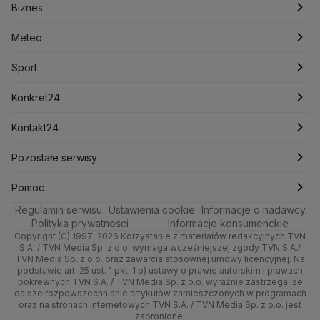
Biznes
Podcasty
Kryptowaluty
Fakty po Faktach
Krzysztof Bosak
Krzysztof Hetman
Warszawa
Biznes
Lasy Państwowe
Lech Wałęsa
Lewica
Meteo
Artykuły
Fakty o Świecie
Łódź
Najnowsze
Meteo
Lotnisko Chopina
Lotto
Maciej Wąsik
Marcin Przydacz
Marcin Kierwiński
Marian Banaś
Sport
Newslettery
Ludzie Faktów
Katowice
Notowania
Pogoda godzinowa
Sport
Mariusz Błaszczak
Mariusz Kamiński
Mark Zuckerberg
Mateusz Morawiecki
Zdrowie
Kraków
Pieniądze
Pogoda długoterminowa
Piłka Nożna
Konkret24
Michał Kamiński
Technologia
Poznań
Nieruchomości
Pogoda na jutro
Ministerstwo Aktywów Państwowych
Tenis
Najnowsze
Kontakt24
Ministerstwo Edukacji i Nauki
Kultura i styl
Trójmiasto
Rynki
Pogoda na weekend
Kolarstwo
Polska
Najnowsze
Pozostałe serwisy
Ministerstwo Infrastruktury
Ministerstwo Kultury
Ministerstwo Obrony Narodowej
Ciekawostki
Wrocław
Dla firm
Najnowsze
Skoki Narciarskie
Świat
Gorące Tematy
TVN
Pomoc
Ministerstwo Rolnictwa
Regulamin serwisu
Quizy
Ustawienia cookie
Informacje o nadawcy
Ministerstwo Rozwoju i Technologii
Kielce
Handel
Polska
Sporty zimowe
Polityka
Wyślij zgłoszenie
Dzień Dobry TVN
Centrum pomocy
Polityka prywatności
Informacje konsumenckie
Ministerstwo Sportu i Turystyki
Copyright (C) 1997-2026 Korzystanie z materiałów redakcyjnych TVN
Tematy
Kujawsko-pomorskie
Ze świata
Prognoza
Lekkoatletyka
Zdrowie
Uwaga TVN
Ministerstwo Cyfryzacji
Test zgodności
S.A. / TVN Media Sp. z o.o. wymaga wcześniejszej zgody TVN S.A./
TVN Media Sp. z o.o. oraz zawarcia stosownej umowy licencyjnej. Na
Ministerstwo Edukacji Narodowej
Lublin
podstawie art. 25 ust. 1 pkt. 1 b) ustawy o prawie autorskim i prawach
Tech
Świat
Siatkówka
Tech
HGTV
Oglądaj na TV
Ministerstwo Finansów
pokrewnych TVN S.A. / TVN Media Sp. z o.o. wyraźnie zastrzega, że
dalsze rozpowszechnianie artykułów zamieszczonych w programach
Ministerstwo Klimatu i Środowiska
Lubuskie
Moto
Nauka
F1
Nauka
TVN Turbo
Zrealizuj voucher
oraz na stronach internetowych TVN S.A. / TVN Media Sp. z o.o. jest
Ministerstwo Nauki i Szkolnictwa Wyższego
zabronione.