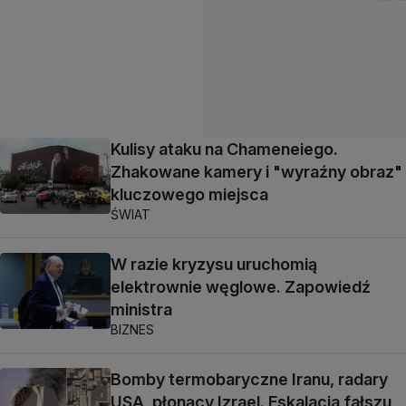
Kulisy ataku na Chameneiego.
Zhakowane kamery i "wyraźny obraz"
kluczowego miejsca
ŚWIAT
W razie kryzysu uruchomią
elektrownie węglowe. Zapowiedź
ministra
BIZNES
Bomby termobaryczne Iranu, radary
USA, płonący Izrael. Eskalacja fałszu