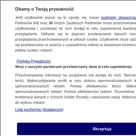
Dbamy o Twoją prywatność
Jeśli użytkownik wyrazi na to zgodę, my, nasze
podmioty stowarzys
Partnerów IAB oraz
30
innych Zaufanych Partnerów może przechowywa
użytkownika i uzyskiwać do nich dostęp w celu zapewnienia bardzi
przeglądania. Odbywa się to poprzez przetwarzanie danych os
przeglądania przechowywanych w plikach cookie. Użytkownik może udzie
USA
się przetwarzaniu w oparciu o uzasadniony interes w dowolnym momencie
plików cookie i reklam”.
Iran "przekazał wiadomość"
do Waszyngtonu. "Zwykłe bzdury"
Polityka Prywatności
Wraz z naszymi partnerami przetwarzamy dane w celu zapewnienia:
ŚWIAT
Przechowywanie informacji na urządzeniu lub dostęp do nich. Tworzeni
treści. Wykorzystywanie profili w celu doboru spersonalizowanych tr
spersonalizowanych reklam. Pomiar efektywności treści. Wyko
Pentagon zidentyfikował kolejnych
spersonalizowanych reklam. Pomiar efektywności reklam. Rozumienie o
poległych żołnierzy USA
kombinacji danych z różnych źródeł. Rozwój i ulepszanie usług. Wykor
ŚWIAT
do wyboru reklam.
Lista partnerów (dostawców)
To one płacą najwyższą cenę. "Życie
Akceptuję
i zdrowie milionów zagrożone"