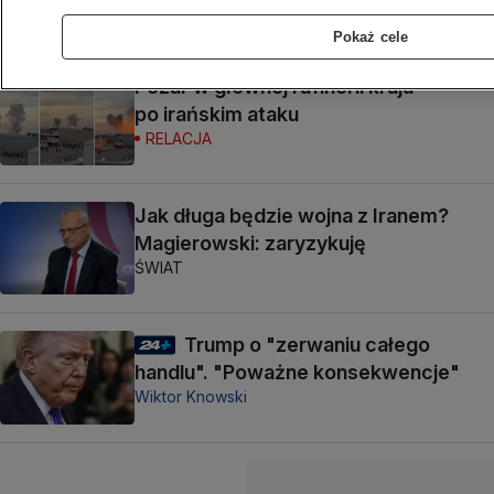
Karolina Bałuc
Pokaż cele
Pożar w głównej rafinerii kraju
po irańskim ataku
RELACJA
Jak długa będzie wojna z Iranem?
Magierowski: zaryzykuję
ŚWIAT
Trump o "zerwaniu całego
handlu". "Poważne konsekwencje"
Wiktor Knowski