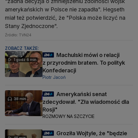
"żadna decyzja o zmniejszeniu zdolności wojsk
amerykańskich w Polsce nie zapadła". Hegseth
miał też potwierdzić, że "Polska może liczyć na
Stany Zjednoczone".
Źródło: TVN24
ZOBACZ TAKŻE:
Machulski mówi o relacji
1 godz 6 min
z przyrodnim bratem. To polityk
Konfederacji
Piotr Jacoń
Amerykański senat
38 min
zdecydował. "Zła wiadomość dla
Rosji"
ROZMOWY NA SZCZYCIE
Groziła Wojtyle, że "będzie
45 min