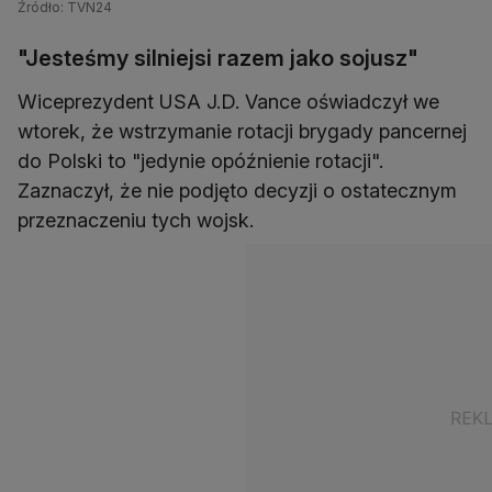
rozmowa z korespondentem "Faktów" TVN Marcinem Wroną
Źródło: TVN24
"Jesteśmy silniejsi razem jako sojusz"
Wiceprezydent USA J.D. Vance oświadczył we
wtorek, że wstrzymanie rotacji brygady pancernej
do Polski to "jedynie opóźnienie rotacji".
Zaznaczył, że nie podjęto decyzji o ostatecznym
przeznaczeniu tych wojsk.