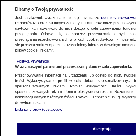
Dbamy o Twoją prywatność
Jeśli użytkownik wyrazi na to zgodę, my, nasze
podmioty stowarzys
Partnerów IAB oraz
30
innych Zaufanych Partnerów może przechowywa
użytkownika i uzyskiwać do nich dostęp w celu zapewnienia bardzi
przeglądania. Odbywa się to poprzez przetwarzanie danych os
przeglądania przechowywanych w plikach cookie. Użytkownik może udzie
ŚWIAT
się przetwarzaniu w oparciu o uzasadniony interes w dowolnym momencie
plików cookie i reklam”.
Wojska USA w Polsce. Były wysłannik USA:
Polityka Prywatności
administracja nie mówi o tym jasno
Wraz z naszymi partnerami przetwarzamy dane w celu zapewnienia:
Przechowywanie informacji na urządzeniu lub dostęp do nich. Tworzeni
Aleksandra Sapeta
treści. Wykorzystywanie profili w celu doboru spersonalizowanych tr
spersonalizowanych reklam. Pomiar efektywności treści. Wyko
20.05.2026, 07:23
spersonalizowanych reklam. Pomiar efektywności reklam. Rozumienie o
kombinacji danych z różnych źródeł. Rozwój i ulepszanie usług. Wykor
do wyboru reklam.
Posłuchaj artykułu
Czyta lektor AI
Lista partnerów (dostawców)
Akceptuję