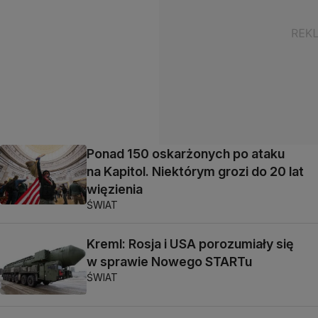
Ponad 150 oskarżonych po ataku
na Kapitol. Niektórym grozi do 20 lat
więzienia
ŚWIAT
Kreml: Rosja i USA porozumiały się
w sprawie Nowego STARTu
ŚWIAT