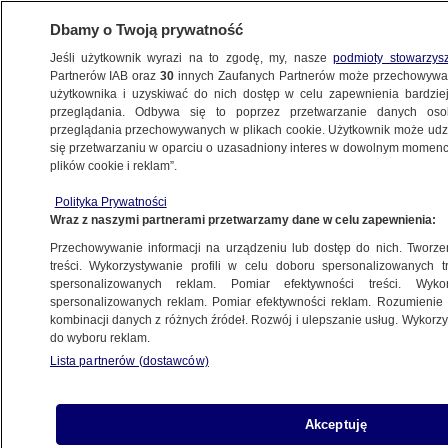
Dbamy o Twoją prywatność
Jeśli użytkownik wyrazi na to zgodę, my, nasze
podmioty stowarzys
Partnerów IAB oraz
30
innych Zaufanych Partnerów może przechowywa
użytkownika i uzyskiwać do nich dostęp w celu zapewnienia bardzi
przeglądania. Odbywa się to poprzez przetwarzanie danych os
przeglądania przechowywanych w plikach cookie. Użytkownik może udzie
USA
się przetwarzaniu w oparciu o uzasadniony interes w dowolnym momencie
plików cookie i reklam”.
Przestępcy uciekli z więzienia,
ukrywali się przez tydzień. Policja
Polityka Prywatności
Wraz z naszymi partnerami przetwarzamy dane w celu zapewnienia:
publikuje nagranie z zatrzymania
ŚWIAT
Przechowywanie informacji na urządzeniu lub dostęp do nich. Tworzeni
treści. Wykorzystywanie profili w celu doboru spersonalizowanych tr
spersonalizowanych reklam. Pomiar efektywności treści. Wyko
Podłożył bomby w okolicy Kapitolu
spersonalizowanych reklam. Pomiar efektywności reklam. Rozumienie o
kombinacji danych z różnych źródeł. Rozwój i ulepszanie usług. Wykor
dzień przed szturmem. FBI
do wyboru reklam.
udostępniło nagranie
Lista partnerów (dostawców)
ŚWIAT
Akceptuję
Biały Dom: Biden wezwał Putina