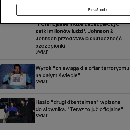
do uwolnienia Nawalnego
ŚWIAT
Pokaż cele
"Potencjalnie może zabezpieczyć
setki milionów ludzi". Johnson &
Johnson przedstawia skuteczność
szczepionki
ŚWIAT
Wyrok "zniewagą dla ofiar terroryzmu
na całym świecie"
ŚWIAT
Hasło "drugi dżentelmen" wpisane
do słownika. "Teraz to już oficjalne"
ŚWIAT