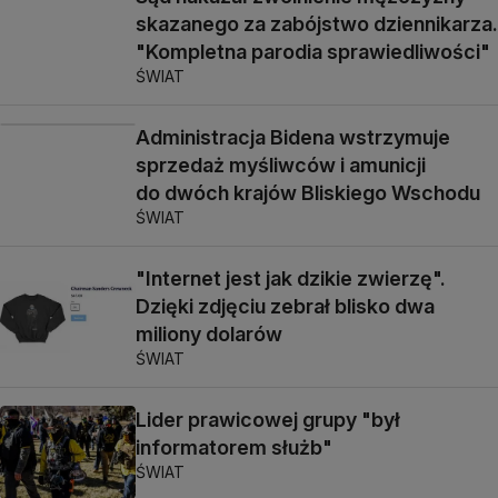
skazanego za zabójstwo dziennikarza.
"Kompletna parodia sprawiedliwości"
ŚWIAT
Administracja Bidena wstrzymuje
sprzedaż myśliwców i amunicji
do dwóch krajów Bliskiego Wschodu
ŚWIAT
"Internet jest jak dzikie zwierzę".
Dzięki zdjęciu zebrał blisko dwa
miliony dolarów
ŚWIAT
Lider prawicowej grupy "był
informatorem służb"
ŚWIAT