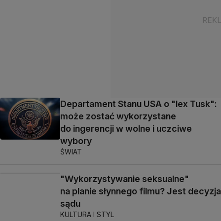
Departament Stanu USA o "lex Tusk":
może zostać wykorzystane
do ingerencji w wolne i uczciwe
wybory
ŚWIAT
"Wykorzystywanie seksualne"
na planie słynnego filmu? Jest decyzja
sądu
KULTURA I STYL