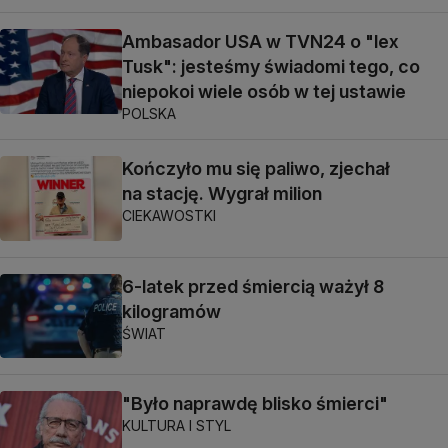
Ambasador USA w TVN24 o "lex
Tusk": jesteśmy świadomi tego, co
niepokoi wiele osób w tej ustawie
POLSKA
Kończyło mu się paliwo, zjechał
na stację. Wygrał milion
CIEKAWOSTKI
6-latek przed śmiercią ważył 8
kilogramów
ŚWIAT
"Było naprawdę blisko śmierci"
KULTURA I STYL