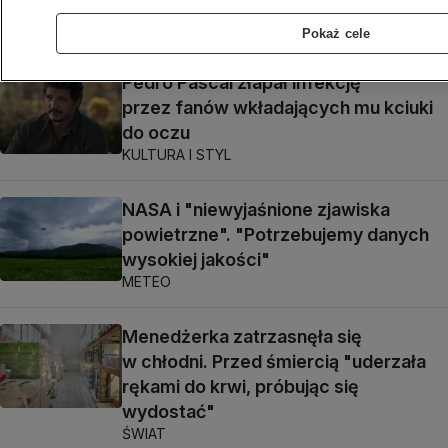
Uratowały ją krzyki bliskich
ŚWIAT
Pokaż cele
Pedro Pascal złapał infekcję
przez fanów wkładających mu kciuki
do oczu
KULTURA I STYL
NASA i "niewyjaśnione zjawiska
powietrzne". "Potrzebujemy danych
wysokiej jakości"
METEO
Menedżerka zatrzasnęła się
w chłodni. Przed śmiercią "uderzała
rękami do krwi, próbując się
wydostać"
ŚWIAT