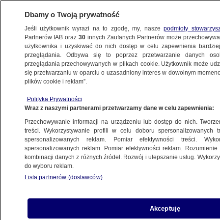
Dbamy o Twoją prywatność
Jeśli użytkownik wyrazi na to zgodę, my, nasze
podmioty stowarzys
Partnerów IAB oraz
30
innych Zaufanych Partnerów może przechowywa
użytkownika i uzyskiwać do nich dostęp w celu zapewnienia bardzi
przeglądania. Odbywa się to poprzez przetwarzanie danych os
przeglądania przechowywanych w plikach cookie. Użytkownik może udzie
USA
się przetwarzaniu w oparciu o uzasadniony interes w dowolnym momencie
plików cookie i reklam”.
Właściciel sklepu podejrzany
o zastrzelenie 14-latka. Oskarżył go
Polityka Prywatności
Wraz z naszymi partnerami przetwarzamy dane w celu zapewnienia:
o kradzież 4 butelek wody
ŚWIAT
Przechowywanie informacji na urządzeniu lub dostęp do nich. Tworzeni
treści. Wykorzystywanie profili w celu doboru spersonalizowanych tr
spersonalizowanych reklam. Pomiar efektywności treści. Wyko
Miliardowa inwestycja w Polsce.
spersonalizowanych reklam. Pomiar efektywności reklam. Rozumienie o
kombinacji danych z różnych źródeł. Rozwój i ulepszanie usług. Wykor
Powstanie ponad 600 miejsc pracy
do wyboru reklam.
BIZNES
Lista partnerów (dostawców)
Spędziła dobę pod łóżkiem
Akceptuję
w częściowo zawalonym budynku.