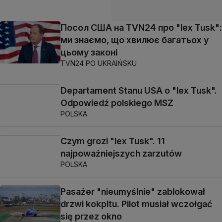
Посол США на TVN24 про "lex Tusk":
ми знаємо, що хвилює багатьох у
цьому законі
TVN24 PO UKRAIŃSKU
Departament Stanu USA o "lex Tusk".
Odpowiedź polskiego MSZ
POLSKA
Czym grozi "lex Tusk". 11
najpoważniejszych zarzutów
POLSKA
Pasażer "nieumyślnie" zablokował
drzwi kokpitu. Pilot musiał wczołgać
się przez okno