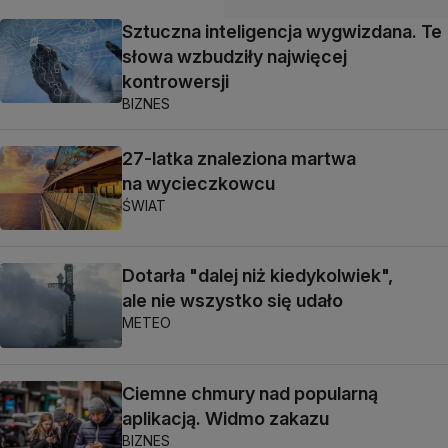
Sztuczna inteligencja wygwizdana. Te
słowa wzbudziły najwięcej
kontrowersji
BIZNES
27-latka znaleziona martwa
na wycieczkowcu
ŚWIAT
Dotarła "dalej niż kiedykolwiek",
ale nie wszystko się udało
METEO
Ciemne chmury nad popularną
aplikacją. Widmo zakazu
BIZNES