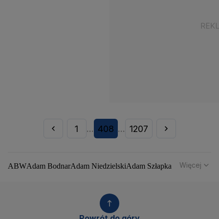
1
408
1207
...
...
Więcej
ABW
Adam Bodnar
Adam Niedzielski
Adam Szłapka
Administracja Donalda Trumpa
Agencja Bezpieczeństwa Wewnętrznego
Agrounia
Alaksandr Łukaszenka
Aleksander Kwaśniewski
Aleksandra Dulkiewicz
Alert RCB
Powrót do góry