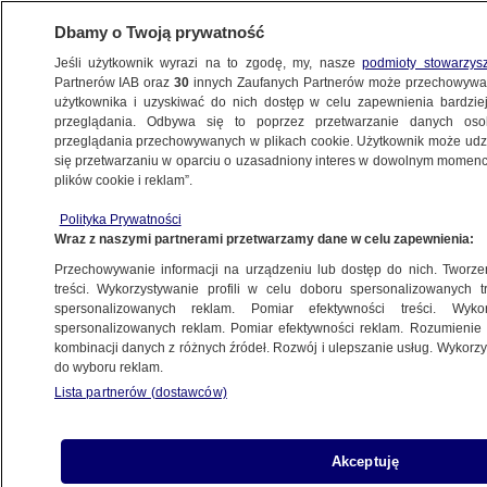
Dbamy o Twoją prywatność
Jeśli użytkownik wyrazi na to zgodę, my, nasze
podmioty stowarzys
Partnerów IAB oraz
30
innych Zaufanych Partnerów może przechowywa
użytkownika i uzyskiwać do nich dostęp w celu zapewnienia bardzi
przeglądania. Odbywa się to poprzez przetwarzanie danych os
przeglądania przechowywanych w plikach cookie. Użytkownik może udzie
USA
się przetwarzaniu w oparciu o uzasadniony interes w dowolnym momencie
plików cookie i reklam”.
"Kreml zdobył kolejny przyczółek"
ŚWIAT
Polityka Prywatności
Wraz z naszymi partnerami przetwarzamy dane w celu zapewnienia:
Przechowywanie informacji na urządzeniu lub dostęp do nich. Tworzeni
Wpadka Donalda Trumpa. Mówił
treści. Wykorzystywanie profili w celu doboru spersonalizowanych tr
o wyborach, których nie było
spersonalizowanych reklam. Pomiar efektywności treści. Wyko
ŚWIAT
spersonalizowanych reklam. Pomiar efektywności reklam. Rozumienie o
kombinacji danych z różnych źródeł. Rozwój i ulepszanie usług. Wykor
do wyboru reklam.
Śpiewał, że "chce być miliarderem",
Lista partnerów (dostawców)
jego hazardowe długi mają sięgać 50
milionów dolarów
KULTURA I STYL
Akceptuję