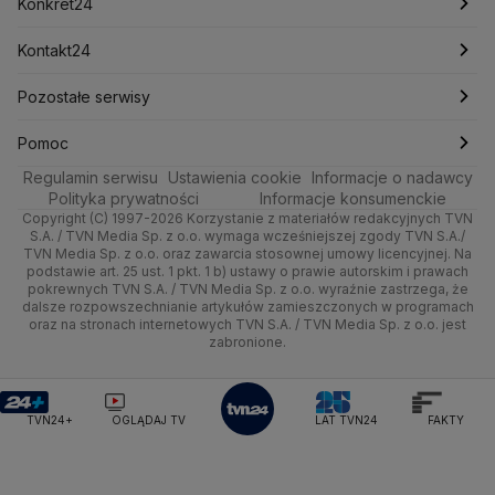
Pieniądze
Pogoda długoterminowa
Piłka Nożna
Konkret24
Michał Kamiński
Technologia
Poznań
Nieruchomości
Pogoda na jutro
Ministerstwo Aktywów Państwowych
Tenis
Najnowsze
Kontakt24
Ministerstwo Edukacji i Nauki
Kultura i styl
Trójmiasto
Rynki
Pogoda na weekend
Kolarstwo
Polska
Najnowsze
Pozostałe serwisy
Ministerstwo Infrastruktury
Ministerstwo Kultury
Ministerstwo Obrony Narodowej
Ciekawostki
Wrocław
Dla firm
Najnowsze
Skoki Narciarskie
Świat
Gorące Tematy
TVN
Pomoc
Ministerstwo Rolnictwa
Regulamin serwisu
Quizy
Ustawienia cookie
Informacje o nadawcy
Ministerstwo Rozwoju i Technologii
Kielce
Handel
Polska
Sporty zimowe
Polityka
Wyślij zgłoszenie
Dzień Dobry TVN
Centrum pomocy
Polityka prywatności
Informacje konsumenckie
Ministerstwo Sportu i Turystyki
Copyright (C) 1997-2026 Korzystanie z materiałów redakcyjnych TVN
Tematy
Kujawsko-pomorskie
Ze świata
Prognoza
Lekkoatletyka
Zdrowie
Uwaga TVN
Ministerstwo Cyfryzacji
Test zgodności
S.A. / TVN Media Sp. z o.o. wymaga wcześniejszej zgody TVN S.A./
TVN Media Sp. z o.o. oraz zawarcia stosownej umowy licencyjnej. Na
Ministerstwo Edukacji Narodowej
Lublin
podstawie art. 25 ust. 1 pkt. 1 b) ustawy o prawie autorskim i prawach
Tech
Świat
Siatkówka
Tech
HGTV
Oglądaj na TV
Ministerstwo Finansów
pokrewnych TVN S.A. / TVN Media Sp. z o.o. wyraźnie zastrzega, że
dalsze rozpowszechnianie artykułów zamieszczonych w programach
Ministerstwo Klimatu i Środowiska
Lubuskie
Moto
Nauka
F1
Nauka
TVN Turbo
Zrealizuj voucher
oraz na stronach internetowych TVN S.A. / TVN Media Sp. z o.o. jest
Ministerstwo Nauki i Szkolnictwa Wyższego
zabronione.
Olsztyn
Dla seniora
Ciekawostki
Ministerstwo Sprawiedliwości
Rozrywka
TVN Style
Ministerstwo Rodziny, Pracy i Polityki Społecznej
Opole
Turystyka
Podróże
TVN7
Ministerstwo Spraw Zagranicznych
Moskwa
TVN24+
OGLĄDAJ TV
LAT TVN24
FAKTY
Naczelny Sąd Administracyjny
Rzeszów
Smog
TTV
Najwyższa Izba Kontroli