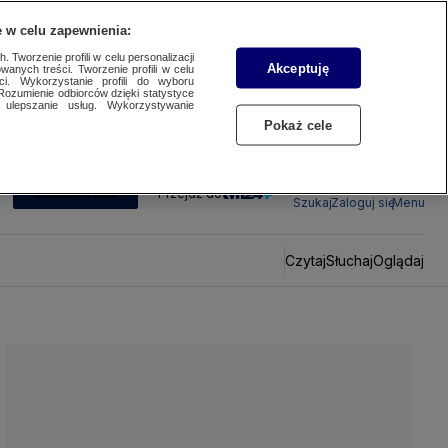
 w celu zapewnienia:
 Tworzenie profili w celu personalizacji
Akceptuję
wanych treści. Tworzenie profili w celu
ci. Wykorzystanie profili do wyboru
Rozumienie odbiorców dzięki statystyce
ulepszanie usług. Wykorzystywanie
Pokaż cele
SUBSKRYBUJ
Przejdź do
Szukaj
Zaloguj się
Menu
Czytaj
Słuchaj
Oglądaj