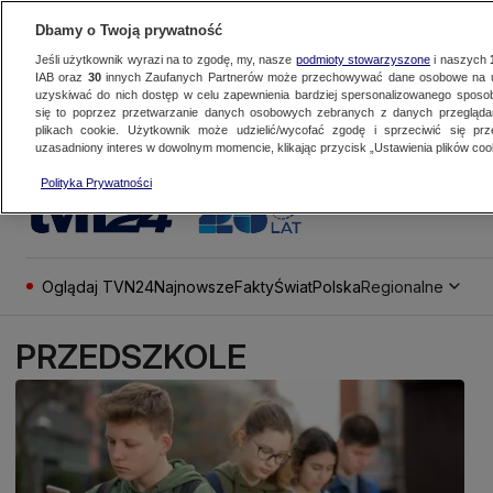
Dbamy o Twoją prywatność
Jeśli użytkownik wyrazi na to zgodę, my, nasze
podmioty stowarzyszone
i naszych
IAB oraz
30
innych Zaufanych Partnerów może przechowywać dane osobowe na ur
uzyskiwać do nich dostęp w celu zapewnienia bardziej spersonalizowanego sposo
się to poprzez przetwarzanie danych osobowych zebranych z danych przegląd
plikach cookie. Użytkownik może udzielić/wycofać zgodę i sprzeciwić się pr
uzasadniony interes w dowolnym momencie, klikając przycisk „Ustawienia plików cook
Polityka Prywatności
Oglądaj TVN24
Najnowsze
Fakty
Świat
Polska
Regionalne
PRZEDSZKOLE